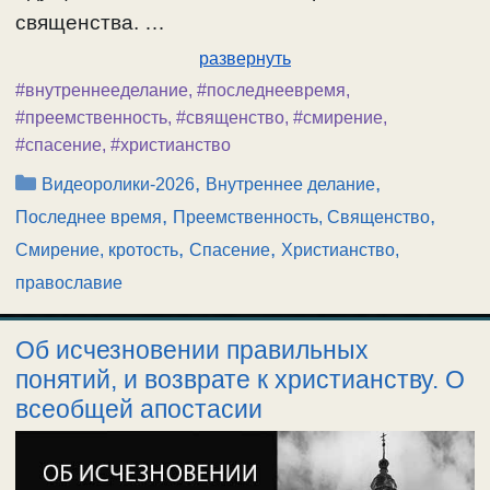
священства. …
развернуть
#внутреннееделание
,
#последнеевремя
,
#преемственность
,
#священство
,
#смирение
,
#спасение
,
#христианство
Рубрики
,
,
Видеоролики-2026
Внутреннее делание
,
,
Последнее время
Преемственность, Священство
,
,
Смирение, кротость
Спасение
Христианство,
православие
Об исчезновении правильных
понятий, и возврате к христианству. О
всеобщей апостасии