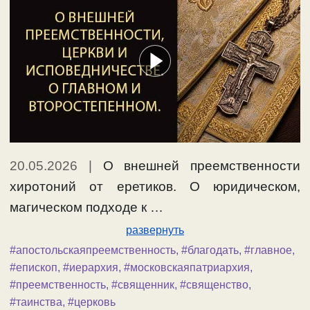
20.05.2026
|
О внешней преемственности
хиротоний от еретиков. О юридическом,
магическом подходе к …
развернуть
#апостольскаяпреемственность
,
#благодать
,
#главное
,
#епископ
,
#иерархия
,
#московскаяпатриархия
,
#преемственность
,
#священник
,
#священство
,
#таинства
,
#церковь