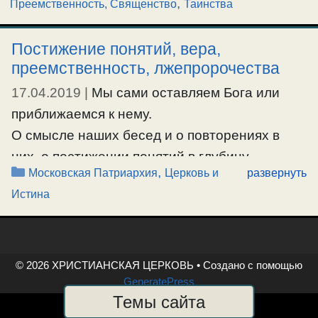
,
Преемственность, Священство
Таинства
Постижение понятий, вера,
преемственность, лжепророчества
17.04.2019
|
Мы сами оставляем Бога или
приближаемся к нему.
О смысле наших бесед и о повторениях в
них, о постижении понятий в глубину.
Рубрики
,
Московская Патриархия
Церковь и
развернуть
Как познается непостижимое.
Истина
Вера бесовская и вера Божия.
О преемственности учителя и ученика.
Критерий преемственности.
Как обличать проповедника.
© 2026 ХРИСТИАНСКАЯ ЦЕРКОВЬ
• Создано с помощью
GeneratePress
Надо ли разрывать общение с епископами и
Темы сайта
священниками гомосексуалистами?