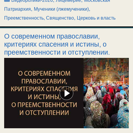
Видеоролики-2026
Лицемерие
Московская
,
,
Патриархия
Мученики (лжемученики)
,
Преемственность, Священство
Церковь и власть
О современном православии,
критериях спасения и истины, о
преемственности и отступлении.