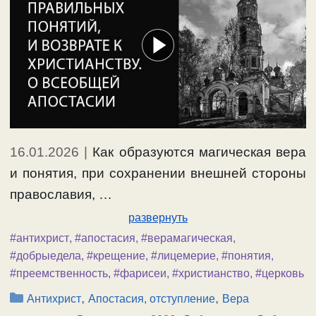
16.01.2026
|
Как образуются магическая вера
и понятия, при сохранении внешней стороны
православия, …
развернуть
#антихрист
,
#апостасия
,
#верамагическая
,
#добрыедела
,
#крещение
,
#лицемерие
,
#понятия
,
#преемственность
,
#фарисеи
,
#христианство
,
#церковь
Рубрики
,
,
Антихрист
Апостасия, отступление
Вера