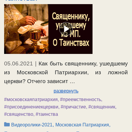
05.06.2021
|
Как быть священнику, ушедшему
из Московской Патриархии, из ложной
церкви? Отчего зависит …
развернуть
#московскаяпатриархия
,
#преемственность
,
#присоединениекцеркви
,
#причастие
,
#священник
,
#священство
,
#таинства
Рубрики
,
,
Видеоролики-2021
Московская Патриархия