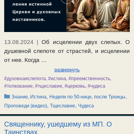
13.08.2024
|
Об исцелении двух слепых. О
душевной слепоте от страстей, и исцелении
от нее. Когда …
развернуть
#духовнаяслепота
,
#истина
,
#преемственность
,
#толкование
,
#тщеславие
,
#церковь
,
#чудеса
Рубрики
,
,
Знание, Истина
Недели по 50-нице, после Троицы
,
,
Проповеди (видео)
Тщеславие
Чудеса
Священнику, ушедшему из МП. О
Таинствах