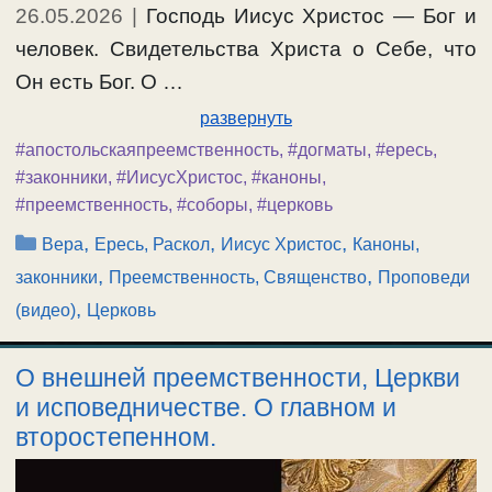
26.05.2026
|
Господь Иисус Христос — Бог и
#хиротония
человек. Свидетельства Христа о Себе, что
Он есть Бог. О …
развернуть
#апостольскаяпреемственность
,
#догматы
,
#ересь
,
#законники
,
#ИисусХристос
,
#каноны
,
#преемственность
,
#соборы
,
#церковь
Рубрики
,
,
,
Вера
Ересь, Раскол
Иисус Христос
Каноны,
,
,
законники
Преемственность, Священство
Проповеди
,
(видео)
Церковь
О внешней преемственности, Церкви
и исповедничестве. О главном и
второстепенном.