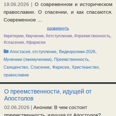
19.06.2026
|
О современном и историческом
православии. О спасении, и как спасаются.
Современное …
развернуть
#критерии
,
#мученик
,
#отступление
,
#преемственность
,
#спасение
,
#фарисеи
Рубрики
,
,
Апостасия, отступление
Видеоролики-2026
,
Мученики (лжемученики)
Преемственность,
,
,
,
Священство
Спасение
Фарисеи
Христианство,
православие
О преемственности, идущей от
Апостолов
02.06.2026
|
Аноним: В чем состоит
преемственность, идущая от Апостолов?