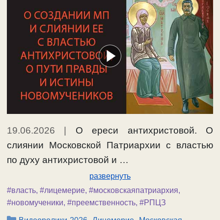
19.06.2026
|
О ереси антихристовой. О
слиянии Московской Патриархии с властью
по духу антихристовой и …
развернуть
#власть
,
#лицемерие
,
#московскаяпатриархия
,
#новомученики
,
#преемственность
,
#РПЦЗ
Рубрики
,
,