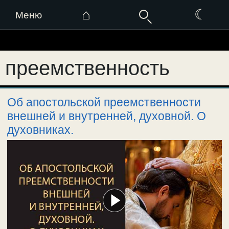
⌂
☾
Меню
Перейти
к
преемственность
содержимому
Об апостольской преемственности
внешней и внутренней, духовной. О
духовниках.