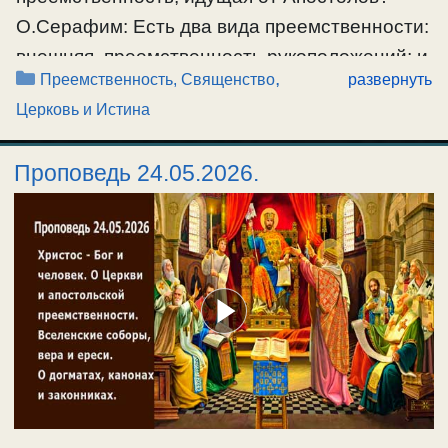
О.Серафим: Есть два вида преемственности:
внешняя, преемственность рукоположений; и
Рубрики
,
Преемственность, Священство
развернуть
внутренняя, духовная преемственность,
Церковь и Истина
которая состоит в правильно-проходимой
борьбе со страстями и воспитании
Проповедь 24.05.2026.
добродетельных душевных чувств,
спасительной благодати. Это как тело и
душа, — тело это внешняя преемственность
рукоположений; а душа это внутренняя
духовная преемственность добродетельных
душевных чувств и спасительной благодати.
…
Ещё…
#апостольскаяпреемственность
,
#преемственность
,