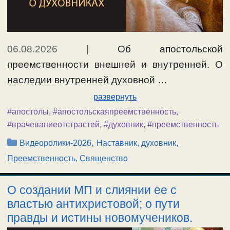
06.08.2026
|
Об апостольской
преемственности внешней и внутренней. О
наследии внутренней духовной …
развернуть
#апостолы
,
#апостольскаяпреемственность
,
#врачеваниеотстрастей
,
#духовник
,
#преемственность
Рубрики
,
,
Видеоролики-2026
Наставник, духовник
Преемственность, Священство
О создании МП и слиянии ее с
властью антихристовой; о пути
правды и истины новомучеников.