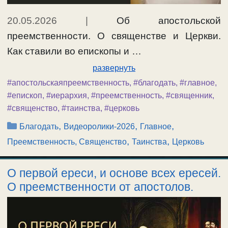
20.05.2026
|
Об апостольской
преемственности. О священстве и Церкви.
Как ставили во епископы и …
развернуть
#апостольскаяпреемственность
,
#благодать
,
#главное
,
#епископ
,
#иерархия
,
#преемственность
,
#священник
,
#священство
,
#таинства
,
#церковь
Рубрики
,
,
,
Благодать
Видеоролики-2026
Главное
,
,
Преемственность, Священство
Таинства
Церковь
О первой ереси, и основе всех ересей.
О преемственности от апостолов.