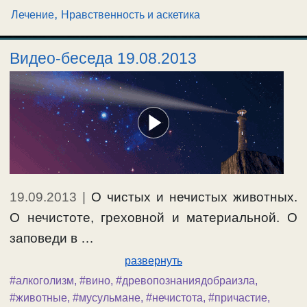
,
Лечение
Нравственность и аскетика
#алкоголизм
,
#болезнь
,
#вера
,
#вино
,
#врач
,
#крайности
,
#лечение
,
#медицина
,
#подвижничество
,
#самоуверенность
,
#спасение
,
#телеснаянемощь
Видео-беседа 19.08.2013
19.09.2013
|
О чистых и нечистых животных.
О нечистоте, греховной и материальной. О
заповеди в …
развернуть
#алкоголизм
,
#вино
,
#древопознаниядобраизла
,
#животные
,
#мусульмане
,
#нечистота
,
#причастие
,