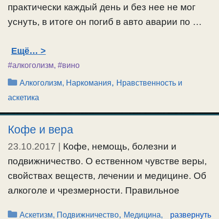
практически каждый день и без нее не мог
уснуть, в итоге он погиб в авто аварии по …
Ещё…
#алкоголизм
,
#вино
Рубрики
,
Алкоголизм, Наркомания
Нравственность и
аскетика
Кофе и вера
23.10.2017
|
Кофе, немощь, болезни и
подвижничество. О ественном чувстве веры,
свойствах веществ, лечении и медицине. Об
алкоголе и чрезмерности. Правильное
понятие о спасении.
Рубрики
,
Аскетизм, Подвижничество
Медицина,
развернуть