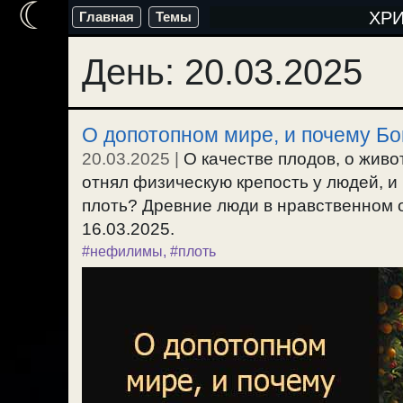
☾
Перейти
ХР
Главная
Темы
к
День:
20.03.2025
содержимому
О допотопном мире, и почему Бо
20.03.2025
|
О качестве плодов, о живо
отнял физическую крепость у людей, 
плоть? Древние люди в нравственном 
16.03.2025.
#нефилимы
,
#плоть