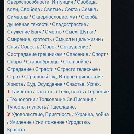
Сверхспособности, Интуиция
/
Свобода
воли, Свобода
/
Святые
/
Секта
/
Семья
/
Символы
/
Сквернословие, мат
/
Скорбь,
душевная тяжесть
/
Сладострастие
/
Служение Богу
/
Смерть
/
Смех, Шутки
/
Смирение, кротость
/
Смысл и цель жизни
/
Сны
/
Совесть
/
Совок
/
Сокрушение
/
Сострадание грешникам
/
Спасение
/
Спорт
/
Споры
/
Старообрядцы
/
Стоп войне
/
Страдание
/
Страсти
/
Страсти телесные
/
Страх
/
Страшный суд, Второе пришествие
Христа
/
Суд, Осуждение
/
Счастье, Успех
.
Т
Таинства
/
Таланты
/
Тело, плоть
/
Терпение
/
Технологии
/
Толкование Св.Писания
/
Тупость, глупость
/
Тщеславие
.
У
Удовольствие, Приятность
/
Украина, война
/
Умиление
/
Уничтожение
/
Уродство,
Красота
.