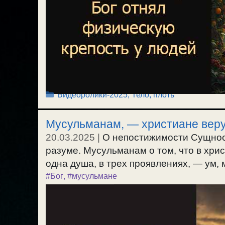
Рубрики
Видеоролики-2025
,
Тело, плоть
Мусульманам, — христиане веру
20.03.2025
|
О непостижимости Сущнос
разуме. Мусульманам о том, что в хри
одна душа, в трех проявлениях, — ум, мы
#Бог
,
#мусульмане