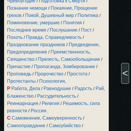
Чревоугодие
/
Подготовка к Смерти
/
Познание немощи
/
Покаяние, Прощение
грехов
/
Покой, Душевный мир
/
Политика
/
Поминовение, умершие
/
Понятия
/
Последнее время
/
Послушание
/
Пост
/
Похоть
/
Правда, Справедливость
/
Празднование праздников
/
Предведение,
Предопределение
/
Преемственность,
Священство
/
Прелесть, Самообольщение
/
Причастие
/
Пропаганда, Зомбирование
/
<
Проповедь
/
Пророчество
/
Простота
/
Протестанты
/
Психология
.
Р
Работа, Дела
/
Равнодушие
/
Радость
/
Рай,
Блаженство
/
Рассудительность
/
Реинкарнация
/
Религия
/
Решимость, сила
ревности
/
Россия
.
С
Самомнение, Самоуверенность
/
Самооправдание
/
Самоубийство
/