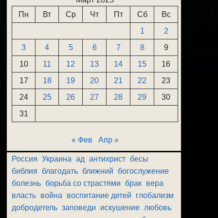
Пн
Вт
Ср
Чт
Пт
Сб
Вс
1
2
3
4
5
6
7
8
9
10
11
12
13
14
15
16
17
18
19
20
21
22
23
24
25
26
27
28
29
30
31
« Фев
Апр »
Россия
Украина
ад
антихрист
бесы
библия
благодать
ближний
богослужение
болезнь
борьба со страстями
брак
вера
власть
война
воспитание детей
глобализм
добродетель
заповеди
искушение
любовь