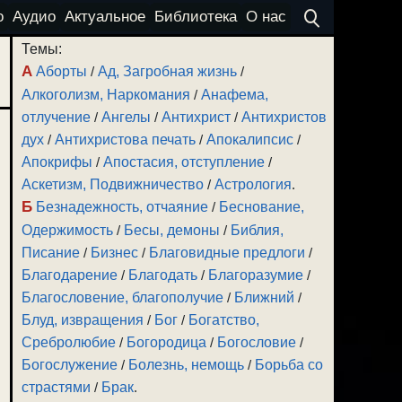
о
Аудио
Актуальное
Библиотека
О нас
Темы:
А
Аборты
/
Ад, Загробная жизнь
/
Алкоголизм, Наркомания
/
Анафема,
отлучение
/
Ангелы
/
Антихрист
/
Антихристов
дух
/
Антихристова печать
/
Апокалипсис
/
Апокрифы
/
Апостасия, отступление
/
Аскетизм, Подвижничество
/
Астрология
.
Б
Безнадежность, отчаяние
/
Беснование,
Одержимость
/
Бесы, демоны
/
Библия,
Писание
/
Бизнес
/
Благовидные предлоги
/
Благодарение
/
Благодать
/
Благоразумие
/
Благословение, благополучие
/
Ближний
/
Блуд, извращения
/
Бог
/
Богатство,
Сребролюбие
/
Богородица
/
Богословие
/
Богослужение
/
Болезнь, немощь
/
Борьба со
страстями
/
Брак
.