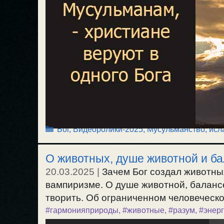
Рубрики
Бог
,
Видеоролики-2025
,
Мусульманство, исл
О животных, душе животной и ба
20.03.2025
|
Зачем Бог создал животны
вампиризме. О душе животной, балансе
творить. Об ограниченном человеческом
#гармонияприроды
,
#животные
,
#разум
,
#энер