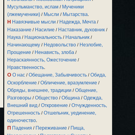
Мусульманство, ислам
/
Мученики
(лжемученики)
/
Мысли
/
Мытарства
.
Н
Навязчивые мысли
/
Надежда, Мечта
/
Наказание
/
Насилие
/
Наставник, духовник
/
Наука
/
Национальность
/
Начальник
/
Начинающему
/
Недовольство
/
Незлобие,
Прощение
/
Ненависть, злоба
/
Нераскаянность, Ожесточение
/
Нравственность
.
О
О нас
/
Обещание, Забывчивость
/
Обида,
Оскорбление
/
Обличение, вразумление
/
Обряды, внешнее, традиции
/
Общение,
Разговоры
/
Общество
/
Община
/
Одежда,
Внешний вид
/
Откровение
/
Отчужденность,
Отрешенность
/
Отшельник, уединение,
одиночество
.
П
Падения
/
Переживание
/
Пища,