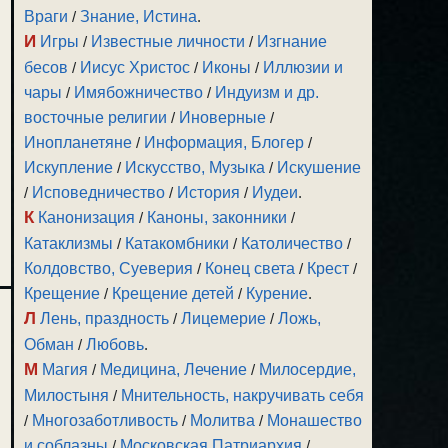
Враги
/
Знание, Истина
.
И
Игры
/
Известные личности
/
Изгнание
бесов
/
Иисус Христос
/
Иконы
/
Иллюзии и
чары
/
Имябожничество
/
Индуизм и др.
восточные религии
/
Иноверные
/
Инопланетяне
/
Информация, Блогер
/
Искупление
/
Искусство, Музыка
/
Искушение
/
Исповедничество
/
История
/
Иудеи
.
К
Канонизация
/
Каноны, законники
/
Катаклизмы
/
Катакомбники
/
Католичество
/
Колдовство, Суеверия
/
Конец света
/
Крест
/
Крещение
/
Крещение детей
/
Курение
.
Л
Лень, праздность
/
Лицемерие
/
Ложь,
Обман
/
Любовь
.
М
Магия
/
Медицина, Лечение
/
Милосердие,
Милостыня
/
Мнительность, накручивать себя
/
Многозаботливость
/
Молитва
/
Монашество
и соблазны
/
Московская Патриархия
/