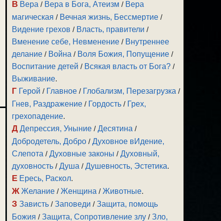
В
Вера
/
Вера в Бога, Атеизм
/
Вера
магическая
/
Вечная жизнь, Бессмертие
/
Видение грехов
/
Власть, правители
/
Вменение себе, Невменение
/
Внутреннее
делание
/
Война
/
Воля Божия, Попущение
/
Воспитание детей
/
Всякая власть от Бога?
/
Выживание
.
Г
Герой
/
Главное
/
Глобализм, Перезагрузка
/
Гнев, Раздражение
/
Гордость
/
Грех,
грехопадение
.
Д
Депрессия, Уныние
/
Десятина
/
Добродетель, Добро
/
Духовное вИдение,
Слепота
/
Духовные законы
/
Духовный,
духовность
/
Душа
/
Душевность, Эстетика
.
Е
Ересь, Раскол
.
Ж
Желание
/
Женщина
/
Животные
.
З
Зависть
/
Заповеди
/
Защита, помощь
Божия
/
Защита, Сопротивление злу
/
Зло,