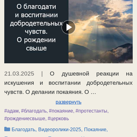
21.03.2025
|
О душевной реакции на
искушения и воспитании добродетельных
чувств. О делании покаяния. О …
развернуть
#адам
,
#благодать
,
#покаяние
,
#протестанты
,
#рождениесвыше
,
#церковь
Рубрики
,
,
Благодать
Видеоролики-2025
Покаяние,