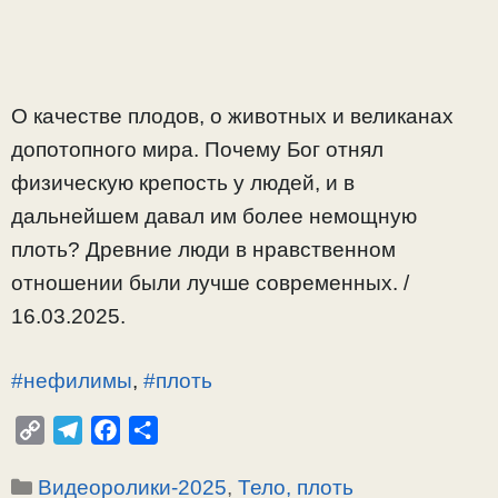
О качестве плодов, о животных и великанах
допотопного мира. Почему Бог отнял
физическую крепость у людей, и в
дальнейшем давал им более немощную
плоть? Древние люди в нравственном
отношении были лучше современных. /
16.03.2025.
#нефилимы
,
#плоть
C
T
F
О
o
e
a
т
Рубрики
Видеоролики-2025
,
Тело, плоть
p
l
c
п