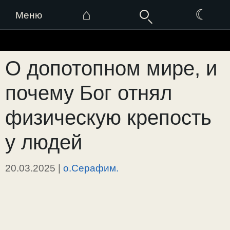
⌂
☾
Меню
Перейти
к
О допотопном мире, и
содержимому
почему Бог отнял
физическую крепость
у людей
20.03.2025
|
о.Серафим.