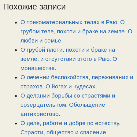
Похожие записи
y
e
e
р
L
g
b
а
i
r
o
в
О тонкоматериальных телах в Раю. О
n
a
o
и
грубом теле, похоти и браке на земле. О
k
m
k
т
любви и семье.
ь
О грубой плоти, похоти и браке на
земле, и отсутствии этого в Раю. О
монашестве.
О лечении беспокойства, переживания и
страхов. О йогах и чудесах.
О делании борьбы со страстями и
созерцательном. Обольщение
антихристово.
О деле, работе и добре по естеству.
Страсти, общество и спасение.