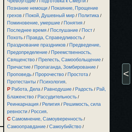
Чревоугодие
/
Подготовка к Смерти
/
Познание немощи
/
Покаяние, Прощение
грехов
/
Покой, Душевный мир
/
Политика
/
Поминовение, умершие
/
Понятия
/
Последнее время
/
Послушание
/
Пост
/
Похоть
/
Правда, Справедливость
/
Празднование праздников
/
Предведение,
Предопределение
/
Преемственность,
Священство
/
Прелесть, Самообольщение
/
Причастие
/
Пропаганда, Зомбирование
/
<
Проповедь
/
Пророчество
/
Простота
/
Протестанты
/
Психология
.
Р
Работа, Дела
/
Равнодушие
/
Радость
/
Рай,
Блаженство
/
Рассудительность
/
Реинкарнация
/
Религия
/
Решимость, сила
ревности
/
Россия
.
С
Самомнение, Самоуверенность
/
Самооправдание
/
Самоубийство
/