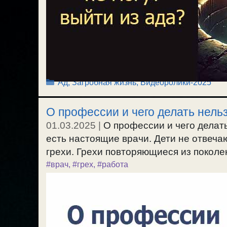
Рубрики
Ад, Загробная жизнь
,
Видеоролики-2025
О профессии и чего делать нель
01.03.2025
|
О профессии и чего делать
есть настоящие врачи. Дети не отвечаю
грехи. Грехи повторяющиеся из поколен
#врач
,
#грех
,
#работа