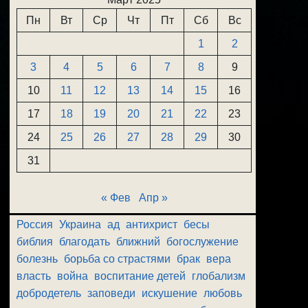
Пн
Вт
Ср
Чт
Пт
Сб
Вс
1
2
3
4
5
6
7
8
9
10
11
12
13
14
15
16
17
18
19
20
21
22
23
24
25
26
27
28
29
30
31
« Фев
Апр »
Россия
Украина
ад
антихрист
бесы
библия
благодать
ближний
богослужение
болезнь
борьба со страстями
брак
вера
власть
война
воспитание детей
глобализм
добродетель
заповеди
искушение
любовь