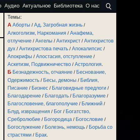
о
Аудио
Актуальное
Библиотека
О нас
Темы:
А
Аборты
/
Ад, Загробная жизнь
/
Алкоголизм, Наркомания
/
Анафема,
отлучение
/
Ангелы
/
Антихрист
/
Антихристов
дух
/
Антихристова печать
/
Апокалипсис
/
Апокрифы
/
Апостасия, отступление
/
Аскетизм, Подвижничество
/
Астрология
.
Б
Безнадежность, отчаяние
/
Беснование,
Одержимость
/
Бесы, демоны
/
Библия,
Писание
/
Бизнес
/
Благовидные предлоги
/
Благодарение
/
Благодать
/
Благоразумие
/
Благословение, благополучие
/
Ближний
/
Блуд, извращения
/
Бог
/
Богатство,
Сребролюбие
/
Богородица
/
Богословие
/
Богослужение
/
Болезнь, немощь
/
Борьба со
страстями
/
Брак
.