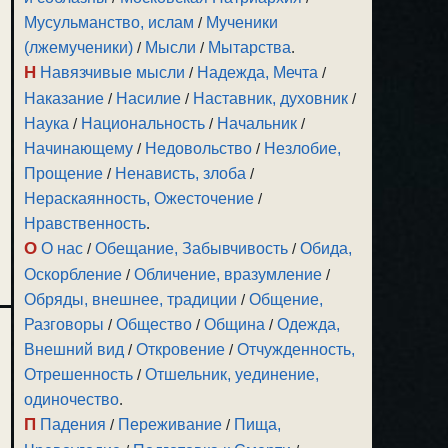
Мусульманство, ислам
/
Мученики
(лжемученики)
/
Мысли
/
Мытарства
.
Н
Навязчивые мысли
/
Надежда, Мечта
/
Наказание
/
Насилие
/
Наставник, духовник
/
Наука
/
Национальность
/
Начальник
/
Начинающему
/
Недовольство
/
Незлобие,
Прощение
/
Ненависть, злоба
/
Нераскаянность, Ожесточение
/
Нравственность
.
О
О нас
/
Обещание, Забывчивость
/
Обида,
Оскорбление
/
Обличение, вразумление
/
Обряды, внешнее, традиции
/
Общение,
Разговоры
/
Общество
/
Община
/
Одежда,
Внешний вид
/
Откровение
/
Отчужденность,
Отрешенность
/
Отшельник, уединение,
одиночество
.
П
Падения
/
Переживание
/
Пища,