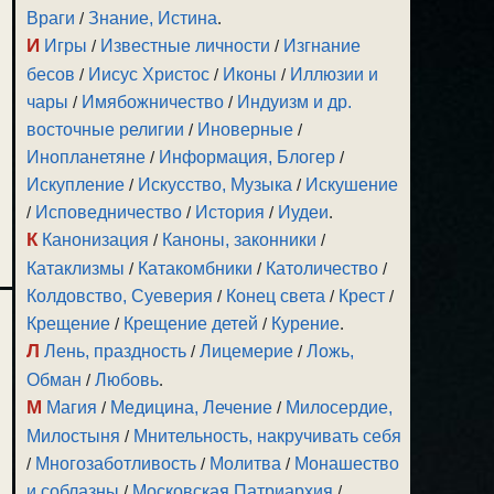
Враги
/
Знание, Истина
.
И
Игры
/
Известные личности
/
Изгнание
бесов
/
Иисус Христос
/
Иконы
/
Иллюзии и
чары
/
Имябожничество
/
Индуизм и др.
восточные религии
/
Иноверные
/
Инопланетяне
/
Информация, Блогер
/
Искупление
/
Искусство, Музыка
/
Искушение
/
Исповедничество
/
История
/
Иудеи
.
К
Канонизация
/
Каноны, законники
/
Катаклизмы
/
Катакомбники
/
Католичество
/
Колдовство, Суеверия
/
Конец света
/
Крест
/
Крещение
/
Крещение детей
/
Курение
.
Л
Лень, праздность
/
Лицемерие
/
Ложь,
Обман
/
Любовь
.
М
Магия
/
Медицина, Лечение
/
Милосердие,
Милостыня
/
Мнительность, накручивать себя
/
Многозаботливость
/
Молитва
/
Монашество
и соблазны
/
Московская Патриархия
/