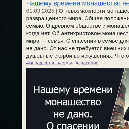
Нашему времени монашество не 
01.03.2025
|
О невозможности монашес
развращенного мира. Общее положение
семью. О древнем обществе и монашес
когда нет. Об антихристовом монашест
мира — семья. О спасении в семье дл
не дано. От нас не требуется внешних
душевные скорби во искушениях. Что от
#монашество
,
#семья
,
#спасение