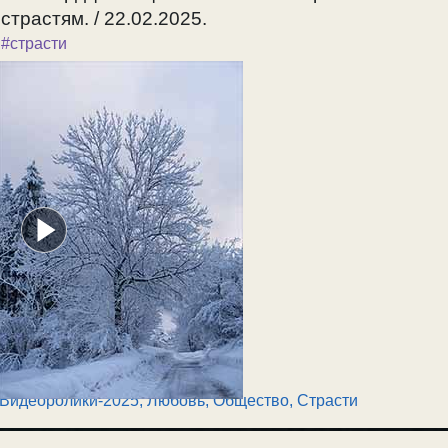
страстям. / 22.02.2025.
,
#страсти
Видеоролики-2025
,
Любовь
,
Общество
,
Страсти