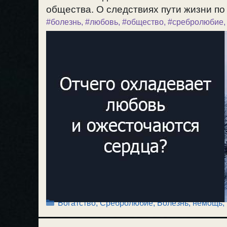
общества. О следствиях пути жизни по 
#болезнь
,
#любовь
,
#общество
,
#сребролюбие
Рубрики
Богатство, Сребролюбие
,
Болезнь, немощь
,