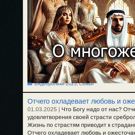
Рубрики
Видеоролики-2025
,
Семья
Отчего охладевает любовь и ож
01.03.2025
|
Что Богу надо от нас? От
удовлетворения своей страсти среброл
Жизнь по страстям приводит к страдан
Отчего охладевает любовь и ожесточа