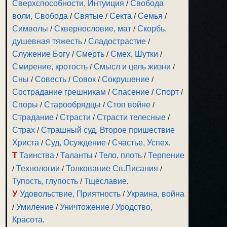
Сверхспособности, Интуиция
/
Свобода
воли, Свобода
/
Святые
/
Секта
/
Семья
/
Символы
/
Сквернословие, мат
/
Скорбь,
душевная тяжесть
/
Сладострастие
/
Служение Богу
/
Смерть
/
Смех, Шутки
/
Смирение, кротость
/
Смысл и цель жизни
/
Сны
/
Совесть
/
Совок
/
Сокрушение
/
Сострадание грешникам
/
Спасение
/
Спорт
/
Споры
/
Старообрядцы
/
Стоп войне
/
Страдание
/
Страсти
/
Страсти телесные
/
Страх
/
Страшный суд, Второе пришествие
Христа
/
Суд, Осуждение
/
Счастье, Успех
.
Т
Таинства
/
Таланты
/
Тело, плоть
/
Терпение
/
Технологии
/
Толкование Св.Писания
/
Тупость, глупость
/
Тщеславие
.
У
Удовольствие, Приятность
/
Украина, война
/
Умиление
/
Уничтожение
/
Уродство,
Красота
.