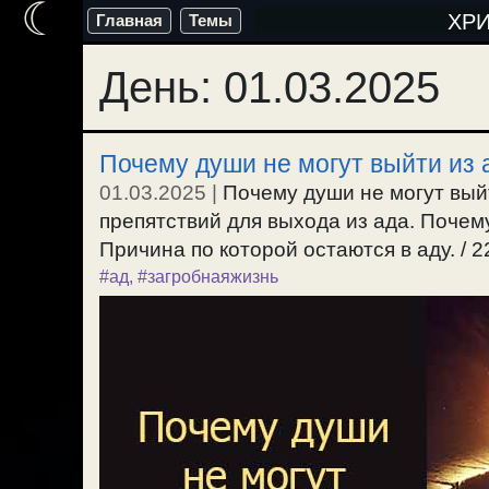
☾
Перейти
ХР
Главная
Темы
к
День:
01.03.2025
содержимому
Почему души не могут выйти из 
01.03.2025
|
Почему души не могут выйт
препятствий для выхода из ада. Почем
Причина по которой остаются в аду. / 2
#ад
,
#загробнаяжизнь