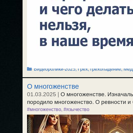
Рубрики
Видеоролики-2025
,
Грех, грехопадение
,
Мед
О многоженстве
01.03.2025
|
О многоженстве. Изначаль
породило многоженство. О ревности и б
#многоженство
,
#язычество