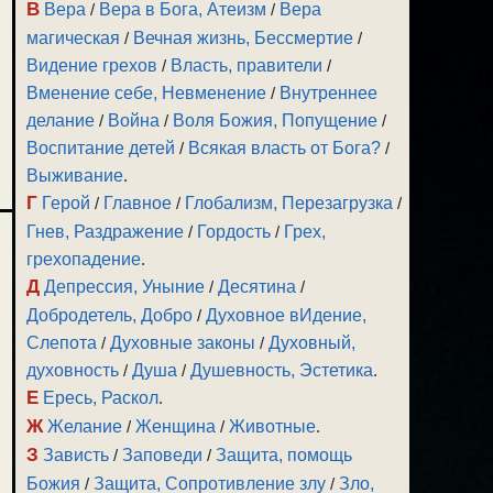
В
Вера
/
Вера в Бога, Атеизм
/
Вера
магическая
/
Вечная жизнь, Бессмертие
/
Видение грехов
/
Власть, правители
/
Вменение себе, Невменение
/
Внутреннее
делание
/
Война
/
Воля Божия, Попущение
/
Воспитание детей
/
Всякая власть от Бога?
/
Выживание
.
Г
Герой
/
Главное
/
Глобализм, Перезагрузка
/
Гнев, Раздражение
/
Гордость
/
Грех,
грехопадение
.
Д
Депрессия, Уныние
/
Десятина
/
Добродетель, Добро
/
Духовное вИдение,
Слепота
/
Духовные законы
/
Духовный,
духовность
/
Душа
/
Душевность, Эстетика
.
Е
Ересь, Раскол
.
Ж
Желание
/
Женщина
/
Животные
.
З
Зависть
/
Заповеди
/
Защита, помощь
Божия
/
Защита, Сопротивление злу
/
Зло,