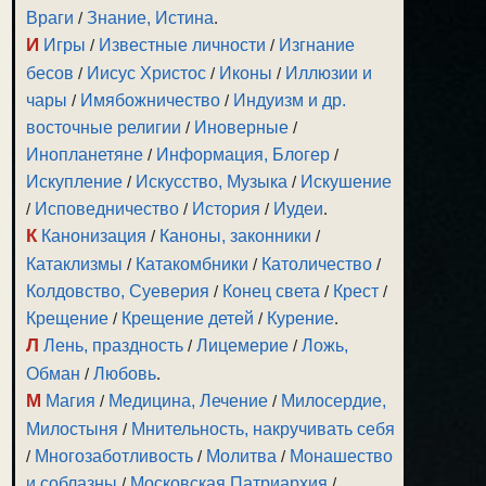
Враги
/
Знание, Истина
.
И
Игры
/
Известные личности
/
Изгнание
бесов
/
Иисус Христос
/
Иконы
/
Иллюзии и
чары
/
Имябожничество
/
Индуизм и др.
восточные религии
/
Иноверные
/
Инопланетяне
/
Информация, Блогер
/
Искупление
/
Искусство, Музыка
/
Искушение
/
Исповедничество
/
История
/
Иудеи
.
К
Канонизация
/
Каноны, законники
/
Катаклизмы
/
Катакомбники
/
Католичество
/
Колдовство, Суеверия
/
Конец света
/
Крест
/
Крещение
/
Крещение детей
/
Курение
.
Л
Лень, праздность
/
Лицемерие
/
Ложь,
Обман
/
Любовь
.
М
Магия
/
Медицина, Лечение
/
Милосердие,
Милостыня
/
Мнительность, накручивать себя
/
Многозаботливость
/
Молитва
/
Монашество
и соблазны
/
Московская Патриархия
/