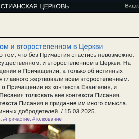
ИСТИАНСКАЯ ЦЕРКОВЬ
Виде
ном и второстепенном в Церкви
о том, что без Причастия спастись невозможно,
существенном, и второстепенном в Церкви. На
щении и Причащении, а только об истинных
я главного жертвовали всем второстепенным.
 о Причащении из контекста Евангелия, и
Писания толковать вне контекста Писания.
текста Писания и придание им иного смысла.
инных добродетелей. / 15.03.2025.
е
,
#причастие
,
#толкование