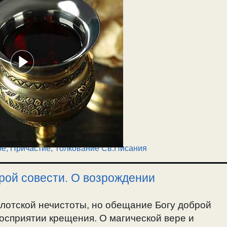
ое
,
Причастие
,
Толкование Св.Писания
ой совести. О возрождении
лотской нечистоты, но обещание Богу доброй
восприятии крещения. О магической вере и