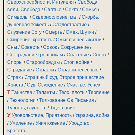
Сверхспособности, Интуиция
/
Свобода
воли, Свобода
/
Святые
/
Секта
/
Семья
/
Символы
/
Сквернословие, мат
/
Скорбь,
душевная тяжесть
/
Сладострастие
/
Служение Богу
/
Смерть
/
Смех, Шутки
/
Смирение, кротость
/
Смысл и цель жизни
/
Сны
/
Совесть
/
Совок
/
Сокрушение
/
Сострадание грешникам
/
Спасение
/
Спорт
/
Споры
/
Старообрядцы
/
Стоп войне
/
Страдание
/
Страсти
/
Страсти телесные
/
Страх
/
Страшный суд, Второе пришествие
Христа
/
Суд, Осуждение
/
Счастье, Успех
.
Т
Таинства
/
Таланты
/
Тело, плоть
/
Терпение
/
Технологии
/
Толкование Св.Писания
/
Тупость, глупость
/
Тщеславие
.
У
Удовольствие, Приятность
/
Украина, война
/
Умиление
/
Уничтожение
/
Уродство,
Красота
.