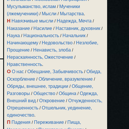
Мусульманство, ислам
/
Мученики
(лжемученики)
/
Мысли
/
Мытарства
.
Н
Навязчивые мысли
/
Надежда, Мечта
/
Наказание
/
Насилие
/
Наставник, духовник
/
Наука
/
Национальность
/
Начальник
/
Начинающему
/
Недовольство
/
Незлобие,
Прощение
/
Ненависть, злоба
/
Нераскаянность, Ожесточение
/
Нравственность
.
О
О нас
/
Обещание, Забывчивость
/
Обида,
Оскорбление
/
Обличение, вразумление
/
Обряды, внешнее, традиции
/
Общение,
Разговоры
/
Общество
/
Община
/
Одежда,
Внешний вид
/
Откровение
/
Отчужденность,
Отрешенность
/
Отшельник, уединение,
одиночество
.
П
Падения
/
Переживание
/
Пища,