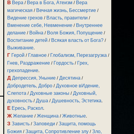
В
Вера
/
Вера в Бога, Атеизм
/
Вера
магическая
/
Вечная жизнь, Бессмертие
/
Видение грехов
/
Власть, правители
/
Вменение себе, Невменение
/
Внутреннее
делание
/
Война
/
Воля Божия, Попущение
/
Воспитание детей
/
Всякая власть от Бога?
/
Выживание
.
Г
Герой
/
Главное
/
Глобализм, Перезагрузка
/
Гнев, Раздражение
/
Гордость
/
Грех,
грехопадение
.
Д
Депрессия, Уныние
/
Десятина
/
Добродетель, Добро
/
Духовное вИдение,
Слепота
/
Духовные законы
/
Духовный,
духовность
/
Душа
/
Душевность, Эстетика
.
Е
Ересь, Раскол
.
Ж
Желание
/
Женщина
/
Животные
.
З
Зависть
/
Заповеди
/
Защита, помощь
Божия
/
Защита, Сопротивление злу
/
Зло,