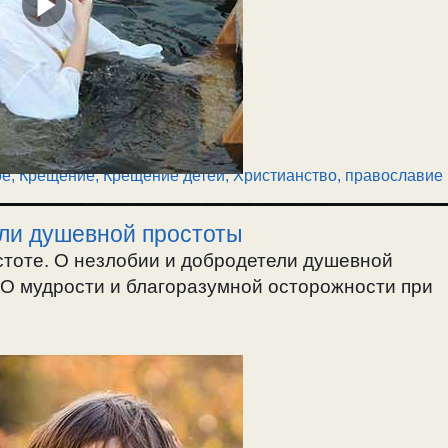
ое
,
Крещение
,
Крещение детей
,
Христианство, православие
ели душевной простоты
стоте. О незлобии и добродетели душевной
. О мудрости и благоразумной осторожности при