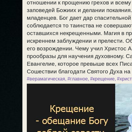
отношении к прощению грехов и всему
заповедей Божиих и делании покаяния.
младенцев. Бог дает дар спасительной 
соблюдается то таинства не совершают
оставшихся некрещенными. Магия в пр
искреннем заблуждении и прелести. Об
его возрождении. Чему учил Христос 
прообразы для научения духовному. Са
Евангелие, которое превыше всех Писан
Сошествии благодати Святого Духа на А
#верамагическая
,
#главное
,
#крещение
,
#христ