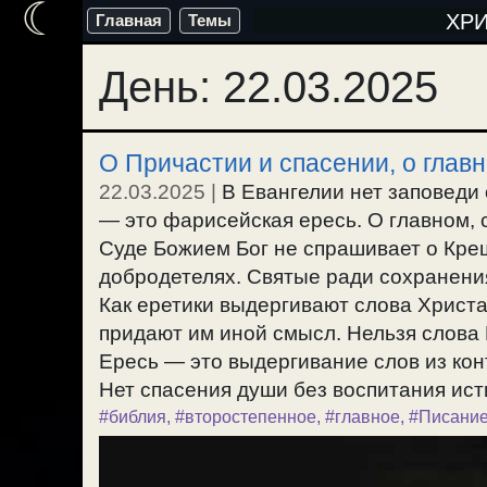
☾
Перейти
ХР
Главная
Темы
к
День:
22.03.2025
содержимому
О Причастии и спасении, о глав
22.03.2025
|
В Евангелии нет заповеди 
— это фарисейская ересь. О главном, 
Суде Божием Бог не спрашивает о Кре
добродетелях. Святые ради сохранени
Как еретики выдергивают слова Христа
придают им иной смысл. Нельзя слова 
Ересь — это выдергивание слов из кон
Нет спасения души без воспитания ист
#библия
,
#второстепенное
,
#главное
,
#Писани