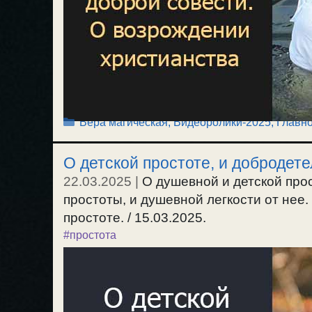
Рубрики
Вера магическая
,
Видеоролики-2025
,
Главн
О детской простоте, и добродет
22.03.2025
|
О душевной и детской про
простоты, и душевной легкости от нее
простоте. / 15.03.2025.
#простота