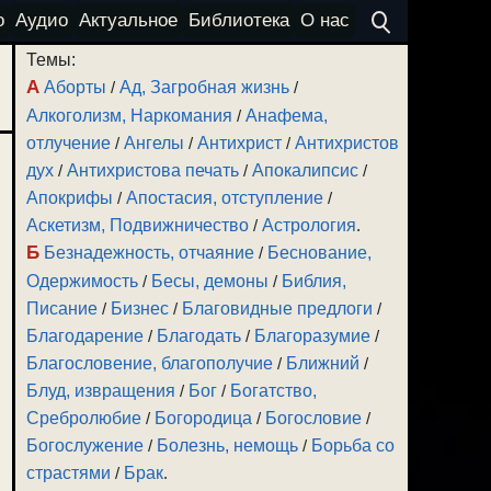
о
Аудио
Актуальное
Библиотека
О нас
Темы:
А
Аборты
/
Ад, Загробная жизнь
/
Алкоголизм, Наркомания
/
Анафема,
отлучение
/
Ангелы
/
Антихрист
/
Антихристов
дух
/
Антихристова печать
/
Апокалипсис
/
Апокрифы
/
Апостасия, отступление
/
Аскетизм, Подвижничество
/
Астрология
.
Б
Безнадежность, отчаяние
/
Беснование,
Одержимость
/
Бесы, демоны
/
Библия,
Писание
/
Бизнес
/
Благовидные предлоги
/
Благодарение
/
Благодать
/
Благоразумие
/
Благословение, благополучие
/
Ближний
/
Блуд, извращения
/
Бог
/
Богатство,
Сребролюбие
/
Богородица
/
Богословие
/
Богослужение
/
Болезнь, немощь
/
Борьба со
страстями
/
Брак
.