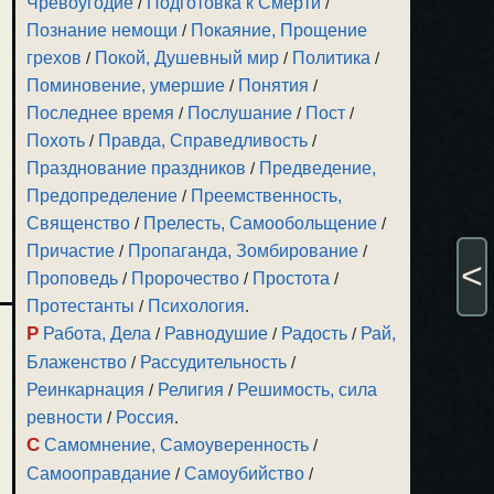
Чревоугодие
/
Подготовка к Смерти
/
Познание немощи
/
Покаяние, Прощение
грехов
/
Покой, Душевный мир
/
Политика
/
Поминовение, умершие
/
Понятия
/
Последнее время
/
Послушание
/
Пост
/
Похоть
/
Правда, Справедливость
/
Празднование праздников
/
Предведение,
Предопределение
/
Преемственность,
Священство
/
Прелесть, Самообольщение
/
Причастие
/
Пропаганда, Зомбирование
/
<
Проповедь
/
Пророчество
/
Простота
/
Протестанты
/
Психология
.
Р
Работа, Дела
/
Равнодушие
/
Радость
/
Рай,
Блаженство
/
Рассудительность
/
Реинкарнация
/
Религия
/
Решимость, сила
ревности
/
Россия
.
С
Самомнение, Самоуверенность
/
Самооправдание
/
Самоубийство
/