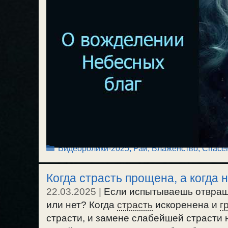
Рубрики
Видеоролики-2025
,
Рай, Блаженство
,
Спасе
Когда страсть прощена, а когда
22.03.2025
|
Если испытываешь отвращ
или нет? Когда
страсть
искоренена и
г
страсти, и замене слабейшей страсти