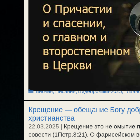
Рубрики
Библия, Писание
,
Видеоролики-2025
,
Главн
Крещение — обещание Богу добр
христианства
22.03.2025
|
Крещение это не омытие п
совести (1Петр.3:21). О фарисейском 