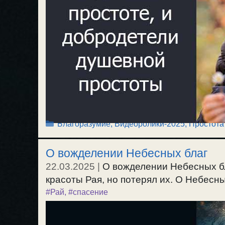
Рубрики
Благоразумие
,
Видеоролики-2025
,
Простота
О вожделении Небесных благ
22.03.2025
|
О вожделении Небесных бл
красоты Рая, но потерял их. О Небесных
#Рай
,
#спасение