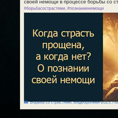
своей немощи в процессе борьбы со ст
#борьбасострастями
,
#познаниенемощи
Рубрики
Борьба со страстями
,
Видеоролики-2025
,
По