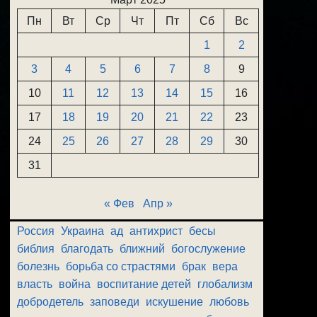
Пн
Вт
Ср
Чт
Пт
Сб
Вс
1
2
3
4
5
6
7
8
9
10
11
12
13
14
15
16
17
18
19
20
21
22
23
24
25
26
27
28
29
30
31
« Фев
Апр »
Россия
Украина
ад
антихрист
бесы
библия
благодать
ближний
богослужение
болезнь
борьба со страстями
брак
вера
власть
война
воспитание детей
глобализм
добродетель
заповеди
искушение
любовь