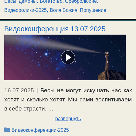
,
,
Бесы, демоны
Богатство, Сребролюбие
,
Видеоролики-2025
Воля Божия, Попущение
Видеоконференция 13.07.2025
16.07.2025
|
Бесы не могут искушать нас как
хотят и сколько хотят. Мы сами воспитываем
в себе страсти. …
развернуть
Рубрики
Видеоконференции-2025