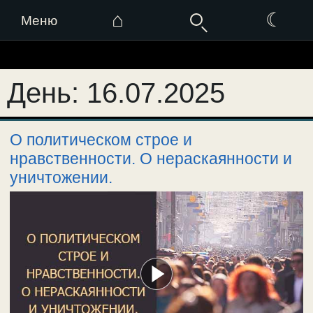
⌂
☾
Меню
Перейти
к
День:
16.07.2025
содержимому
О политическом строе и
нравственности. О нераскаянности и
уничтожении.