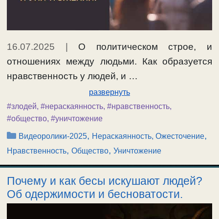
16.07.2025
|
О политическом строе, и
отношениях между людьми. Как образуется
нравственность у людей, и …
развернуть
#злодей
,
#нераскаянность
,
#нравственность
,
#общество
,
#уничтожение
Рубрики
,
,
Видеоролики-2025
Нераскаянность, Ожесточение
,
,
Нравственность
Общество
Уничтожение
Почему и как бесы искушают людей?
Об одержимости и бесноватости.