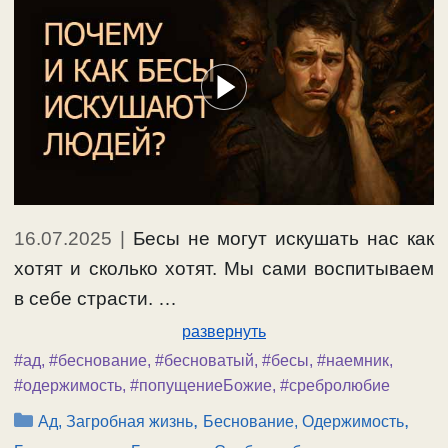
16.07.2025
|
Бесы не могут искушать нас как
хотят и сколько хотят. Мы сами воспитываем
в себе страсти. …
развернуть
#ад
,
#беснование
,
#бесноватый
,
#бесы
,
#наемник
,
#одержимость
,
#попущениеБожие
,
#сребролюбие
Рубрики
,
,
Ад, Загробная жизнь
Беснование, Одержимость