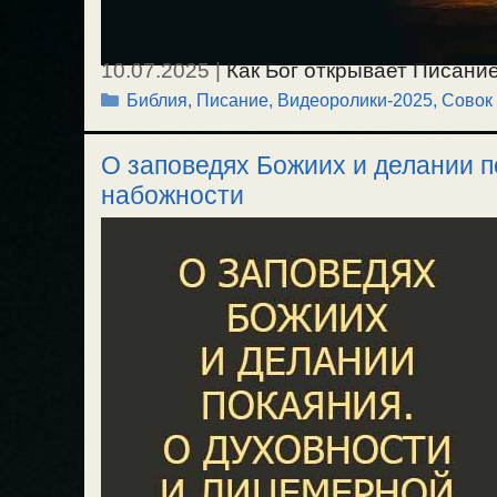
10.07.2025
|
Как Бог открывает Писание
Рубрики
Библия, Писание
,
Видеоролики-2025
,
Совок
Писанию. Совки извратили всю истори
коммунизма. / 6.07.2025.
О заповедях Божиих и делании п
набожности