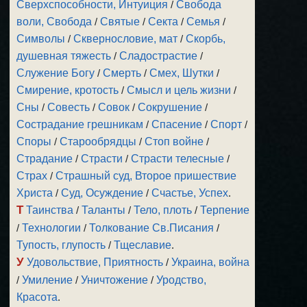
Сверхспособности, Интуиция
/
Свобода
воли, Свобода
/
Святые
/
Секта
/
Семья
/
Символы
/
Сквернословие, мат
/
Скорбь,
душевная тяжесть
/
Сладострастие
/
Служение Богу
/
Смерть
/
Смех, Шутки
/
Смирение, кротость
/
Смысл и цель жизни
/
Сны
/
Совесть
/
Совок
/
Сокрушение
/
Сострадание грешникам
/
Спасение
/
Спорт
/
Споры
/
Старообрядцы
/
Стоп войне
/
Страдание
/
Страсти
/
Страсти телесные
/
Страх
/
Страшный суд, Второе пришествие
Христа
/
Суд, Осуждение
/
Счастье, Успех
.
Т
Таинства
/
Таланты
/
Тело, плоть
/
Терпение
/
Технологии
/
Толкование Св.Писания
/
Тупость, глупость
/
Тщеславие
.
У
Удовольствие, Приятность
/
Украина, война
/
Умиление
/
Уничтожение
/
Уродство,
Красота
.