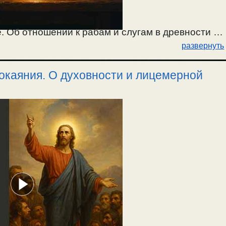
. Об отношении к рабам и слугам в древности по
развернуть
ю, — всех обманули, пообещав светлое будущее
окаяния. О духовности и лицемерной