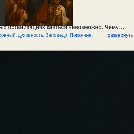
ых организациях каяться невозможно. Чему
ховный, духовность
,
Заповеди
,
Покаяние,
развернуть
, и делании покаяния. О сладком зле — духе
т. О Царстве Божием внутри души, и духе
истинное и фарисейское. О лицемерной
ит возврат к жизни по заповедям? Ожесточение
сли бы мы сами себя судили, то не были бы
А неверующий уже осужден есть (Ин.3:18). /