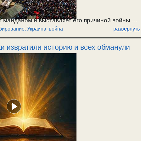
ет майданом и выставляет его причиной войны и
бирование
,
Украина, война
развернуть
 закончится, а что получается в реальности. О
. Как оно дальше будет? / 6.07.2025.
ки извратили историю и всех обманули