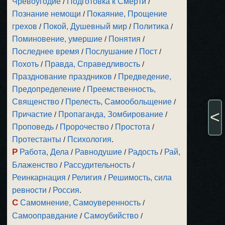
Чревоугодие
/
Подготовка к Смерти
/
Познание немощи
/
Покаяние, Прощение
грехов
/
Покой, Душевный мир
/
Политика
/
Поминовение, умершие
/
Понятия
/
Последнее время
/
Послушание
/
Пост
/
Похоть
/
Правда, Справедливость
/
Празднование праздников
/
Предведение,
Предопределение
/
Преемственность,
Священство
/
Прелесть, Самообольщение
/
<
Причастие
/
Пропаганда, Зомбирование
/
Проповедь
/
Пророчество
/
Простота
/
Протестанты
/
Психология
.
Р
Работа, Дела
/
Равнодушие
/
Радость
/
Рай,
Блаженство
/
Рассудительность
/
Реинкарнация
/
Религия
/
Решимость, сила
ревности
/
Россия
.
С
Самомнение, Самоуверенность
/
Самооправдание
/
Самоубийство
/