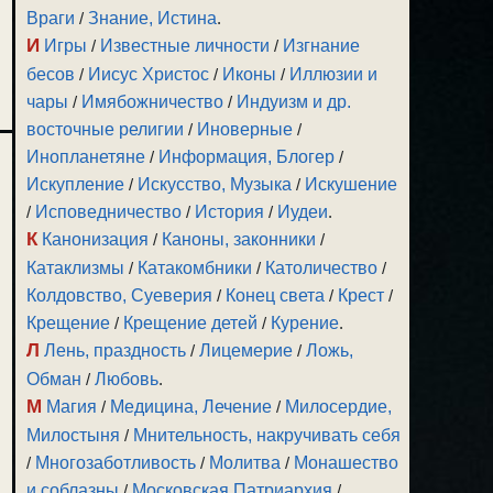
Враги
/
Знание, Истина
.
И
Игры
/
Известные личности
/
Изгнание
бесов
/
Иисус Христос
/
Иконы
/
Иллюзии и
чары
/
Имябожничество
/
Индуизм и др.
восточные религии
/
Иноверные
/
Инопланетяне
/
Информация, Блогер
/
Искупление
/
Искусство, Музыка
/
Искушение
/
Исповедничество
/
История
/
Иудеи
.
К
Канонизация
/
Каноны, законники
/
Катаклизмы
/
Катакомбники
/
Католичество
/
Колдовство, Суеверия
/
Конец света
/
Крест
/
Крещение
/
Крещение детей
/
Курение
.
Л
Лень, праздность
/
Лицемерие
/
Ложь,
Обман
/
Любовь
.
М
Магия
/
Медицина, Лечение
/
Милосердие,
Милостыня
/
Мнительность, накручивать себя
/
Многозаботливость
/
Молитва
/
Монашество
и соблазны
/
Московская Патриархия
/