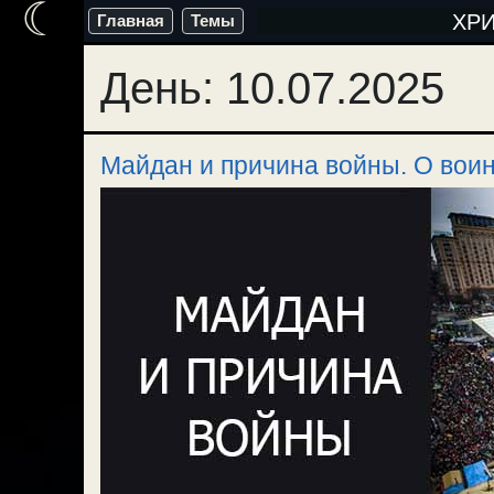
☾
Перейти
ХР
Главная
Темы
к
День:
10.07.2025
содержимому
Майдан и причина войны. О воин