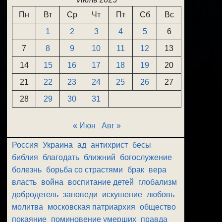
Пн
Вт
Ср
Чт
Пт
Сб
Вс
1
2
3
4
5
6
7
8
9
10
11
12
13
14
15
16
17
18
19
20
21
22
23
24
25
26
27
28
29
30
31
« Июн
Авг »
Россия
Украина
ад
антихрист
бесы
библия
благодать
ближний
богослужение
болезнь
борьба со страстями
брак
вера
власть
война
воспитание детей
глобализм
добродетель
заповеди
искушение
любовь
молитва
московская патриархия
общество
покаяние
поминовение умерших
правда