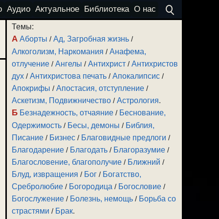
о
Аудио
Актуальное
Библиотека
О нас
Темы:
А
Аборты
/
Ад, Загробная жизнь
/
Алкоголизм, Наркомания
/
Анафема,
отлучение
/
Ангелы
/
Антихрист
/
Антихристов
дух
/
Антихристова печать
/
Апокалипсис
/
Апокрифы
/
Апостасия, отступление
/
Аскетизм, Подвижничество
/
Астрология
.
Б
Безнадежность, отчаяние
/
Беснование,
Одержимость
/
Бесы, демоны
/
Библия,
Писание
/
Бизнес
/
Благовидные предлоги
/
Благодарение
/
Благодать
/
Благоразумие
/
Благословение, благополучие
/
Ближний
/
Блуд, извращения
/
Бог
/
Богатство,
Сребролюбие
/
Богородица
/
Богословие
/
Богослужение
/
Болезнь, немощь
/
Борьба со
страстями
/
Брак
.