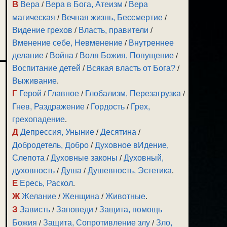
В
Вера
/
Вера в Бога, Атеизм
/
Вера
магическая
/
Вечная жизнь, Бессмертие
/
Видение грехов
/
Власть, правители
/
Вменение себе, Невменение
/
Внутреннее
делание
/
Война
/
Воля Божия, Попущение
/
Воспитание детей
/
Всякая власть от Бога?
/
Выживание
.
Г
Герой
/
Главное
/
Глобализм, Перезагрузка
/
Гнев, Раздражение
/
Гордость
/
Грех,
грехопадение
.
Д
Депрессия, Уныние
/
Десятина
/
Добродетель, Добро
/
Духовное вИдение,
Слепота
/
Духовные законы
/
Духовный,
духовность
/
Душа
/
Душевность, Эстетика
.
Е
Ересь, Раскол
.
Ж
Желание
/
Женщина
/
Животные
.
З
Зависть
/
Заповеди
/
Защита, помощь
Божия
/
Защита, Сопротивление злу
/
Зло,