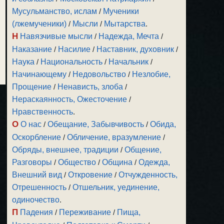
Мусульманство, ислам
/
Мученики
(лжемученики)
/
Мысли
/
Мытарства
.
Н
Навязчивые мысли
/
Надежда, Мечта
/
Наказание
/
Насилие
/
Наставник, духовник
/
Наука
/
Национальность
/
Начальник
/
Начинающему
/
Недовольство
/
Незлобие,
Прощение
/
Ненависть, злоба
/
Нераскаянность, Ожесточение
/
Нравственность
.
О
О нас
/
Обещание, Забывчивость
/
Обида,
Оскорбление
/
Обличение, вразумление
/
Обряды, внешнее, традиции
/
Общение,
Разговоры
/
Общество
/
Община
/
Одежда,
Внешний вид
/
Откровение
/
Отчужденность,
Отрешенность
/
Отшельник, уединение,
одиночество
.
П
Падения
/
Переживание
/
Пища,