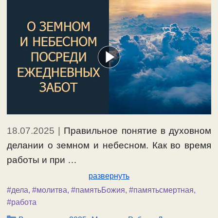
18.07.2025
|
Правильное понятие в духовном
делании о земном и небесном. Как во время
работы и при …
развернуть
#дела
,
#молитва
,
#памятьБожия
,
#памятьсмертная
,
#работа