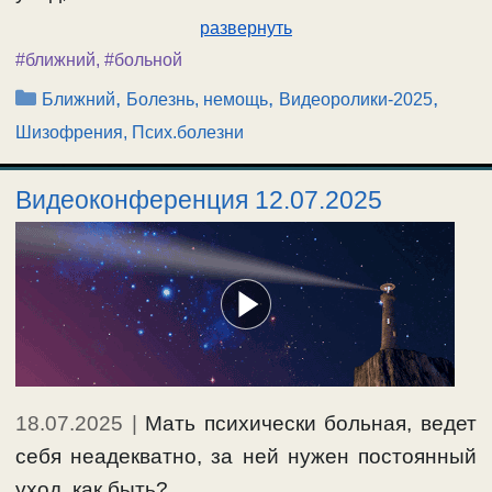
развернуть
#ближний
,
#больной
Рубрики
,
,
,
Ближний
Болезнь, немощь
Видеоролики-2025
Шизофрения, Псих.болезни
Видеоконференция 12.07.2025
18.07.2025
|
Мать психически больная, ведет
себя неадекватно, за ней нужен постоянный
уход, как быть? …