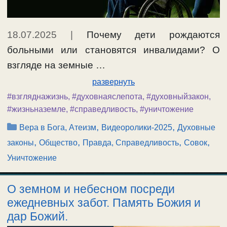
18.07.2025
|
Почему дети рождаются
больными или становятся инвалидами? О
взгляде на земные …
развернуть
#взгляднажизнь
,
#духовнаяслепота
,
#духовныйзакон
,
#жизньназемле
,
#справедливость
,
#уничтожение
Рубрики
,
,
Вера в Бога, Атеизм
Видеоролики-2025
Духовные
,
,
,
,
законы
Общество
Правда, Справедливость
Совок
Уничтожение
О земном и небесном посреди
ежедневных забот. Память Божия и
дар Божий.