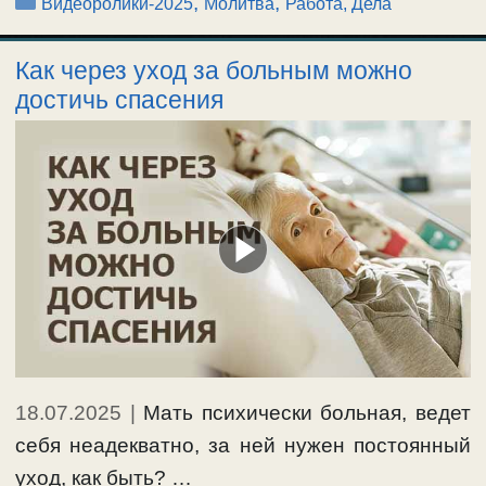
Рубрики
,
,
Видеоролики-2025
Молитва
Работа, Дела
Как через уход за больным можно
достичь спасения
18.07.2025
|
Мать психически больная, ведет
себя неадекватно, за ней нужен постоянный
уход, как быть? …