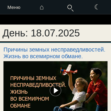
⌂
☾
Меню
Перейти
к
День:
18.07.2025
содержимому
Причины земных несправедливостей.
Жизнь во всемирном обмане.