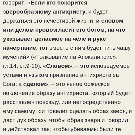
говорит: «
Если кто покорится
зверообразному антихристу,
и будет
держаться его нечестивой жизни,
и словом
или делом
провозгласит его богом, на что
указывает делаемое на челе и руке
начертание,
тот вместе с ним будет пить чашу
мучений» («Толкование на Апокалипсис»,
гл.14, ст.9-10). «
Словом
», – это исповедуемое
устами и языком признание антихриста за
Бога; а «
делом
», – это явное божеское
поклонение образу антихриста, который будет
расставлен повсюду, или непосредственно
ему самому: «и повелит сделать образ зверя, и
даст дух образу, чтобы образ зверя и говорил
и действовал так, чтобы убиваемы были те,