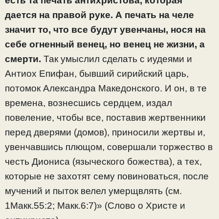
есть та печать антихристова, которая
дается на правой руке. А печать на челе
значит то, что все будут увенчаны, нося на
себе огненный венец, но венец не жизни, а
смерти.
Так умыслил сделать с иудеями и
Антиох Епифан, бывший сирийский царь,
потомок Александра Македонского. И он, в те
времена, вознесшись сердцем, издал
повеление, чтобы все, поставив жертвенники
перед дверями (домов), приносили жертвы и,
увенчавшись плющом, совершали торжество в
честь Диониса (языческого божества), а тех,
которые не захотят сему повиноваться, после
мучений и пыток велел умерщвлять (см.
1Макк.55:2; Макк.6:7)» (Слово о Христе и