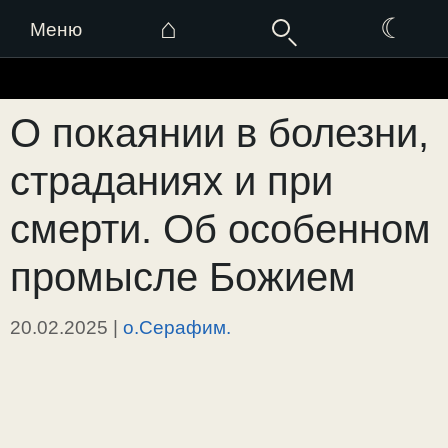
⌂
☾
Меню
Перейти
к
О покаянии в болезни,
содержимому
страданиях и при
смерти. Об особенном
промысле Божием
20.02.2025
|
о.Серафим.