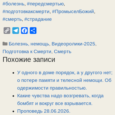
#болезнь
,
#передсмертью
,
#подготовкаксмерти
,
#ПромыселБожий
,
#смерть
,
#страдание
C
T
F
О
o
e
a
т
Рубрики
Болезнь, немощь
,
Видеоролики-2025
,
p
l
c
п
y
e
e
р
Подготовка к Смерти
,
Смерть
L
g
b
а
Похожие записи
i
r
o
в
n
a
o
и
У одного в доме порядок, а у другого нет;
k
m
k
т
о потере памяти и телесной немощи. Об
ь
одержимости правильностью.
Какие чувства надо возгревать, когда
бомбят и вокруг все взрывается.
Проповедь 28.06.2026.