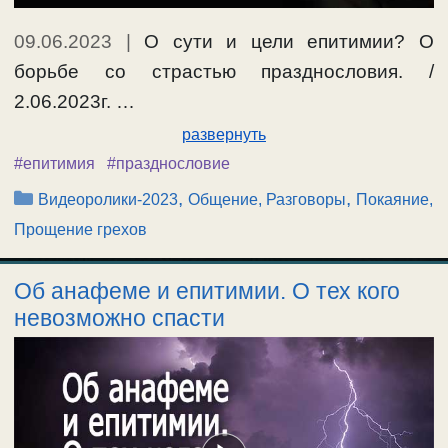
09.06.2023
|
О сути и цели епитимии? О
борьбе со страстью празднословия. /
2.06.2023г. …
развернуть
#епитимия
#празднословие
Рубрики
,
,
Видеоролики-2023
Общение, Разговоры
Покаяние,
Прощение грехов
Об анафеме и епитимии. О тех кого
невозможно спасти