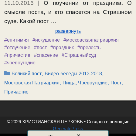
11.10.2016
|
О поучении от праздника. О
смысле поста, и кто спасется на Страшном
суде. Какой пост …
развернуть
#епитимия
#искушение
#московскаяпатриархия
#отлучение
#пост
#праздник
#прелесть
#причастие
#спасение
#Страшныйсуд
#чревоугодие
Рубрики
,
,
Великий пост
Видео-беседы 2013-2018
,
,
,
Московская Патриархия
Пища, Чревоугодие
Пост
Причастие
© 2026 ХРИСТИАНСКАЯ ЦЕРКОВЬ
• Создано с помощью
GeneratePress