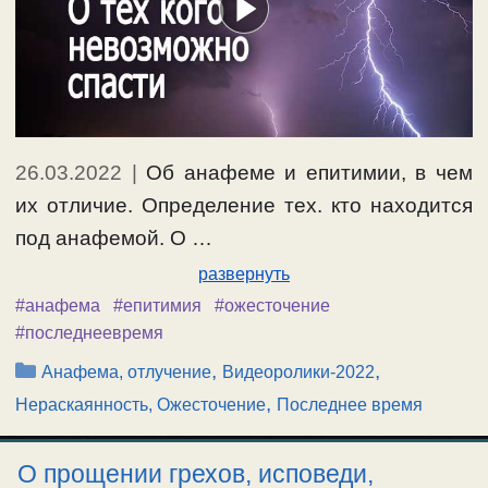
26.03.2022
|
Об анафеме и епитимии, в чем
их отличие. Определение тех. кто находится
под анафемой. О …
развернуть
#анафема
#епитимия
#ожесточение
#последнеевремя
Рубрики
,
,
Анафема, отлучение
Видеоролики-2022
,
Нераскаянность, Ожесточение
Последнее время
О прощении грехов, исповеди,