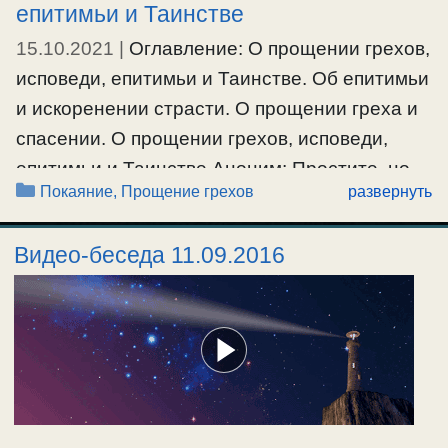
епитимьи и Таинстве
15.10.2021
|
Оглавление: О прощении грехов,
исповеди, епитимьи и Таинстве. Об епитимьи
и искоренении страсти. О прощении греха и
спасении. О прощении грехов, исповеди,
епитимьи и Таинстве Аноним: Простите, но
Рубрики
Покаяние, Прощение грехов
развернуть
на мой взгляд, Вы слишком категоричны.
Хотя всё что Вы пишите с одной стороны и
Видео-беседа 11.09.2016
правильно, но, я думаю, что никто из нас не
может утверждать как, когда …
Ещё…
#епитимия
#исповедь
#покаяние
#прощениегрехов
#самомнение