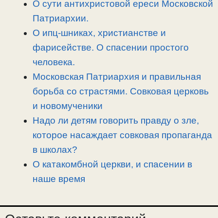
О сути антихристовой ереси Московской
k
m
k
т
Патриархии.
ь
О ипц-шниках, христианстве и
фарисействе. О спасении простого
человека.
Московская Патриархия и правильная
борьба со страстями. Совковая церковь
и новомученики
Надо ли детям говорить правду о зле,
которое насаждает совковая пропаганда
в школах?
О катакомбной церкви, и спасении в
наше время