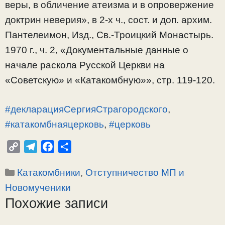
веры, в обличение атеизма и в опровержение
доктрин неверия», в 2-х ч., сост. и доп. архим.
Пантелеимон, Изд., Св.-Троицкий Монастырь.
1970 г., ч. 2, «Документальные данные о
начале раскола Русской Церкви на
«Советскую» и «Катакомбную»», стр. 119-120.
#декларацияСергияСтрагородского
,
#катакомбнаяцерковь
,
#церковь
C
T
F
О
o
e
a
т
Рубрики
Катакомбники
,
Отступничество МП и
p
l
c
п
y
e
e
р
Новомученики
L
g
b
а
Похожие записи
i
r
o
в
n
a
o
и