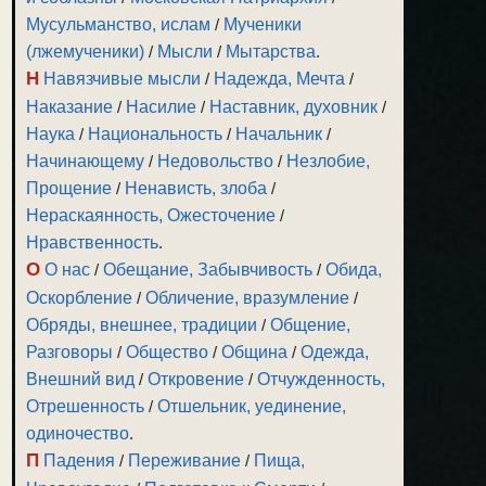
Мусульманство, ислам
/
Мученики
(лжемученики)
/
Мысли
/
Мытарства
.
Н
Навязчивые мысли
/
Надежда, Мечта
/
Наказание
/
Насилие
/
Наставник, духовник
/
Наука
/
Национальность
/
Начальник
/
Начинающему
/
Недовольство
/
Незлобие,
Прощение
/
Ненависть, злоба
/
Нераскаянность, Ожесточение
/
Нравственность
.
О
О нас
/
Обещание, Забывчивость
/
Обида,
Оскорбление
/
Обличение, вразумление
/
Обряды, внешнее, традиции
/
Общение,
Разговоры
/
Общество
/
Община
/
Одежда,
Внешний вид
/
Откровение
/
Отчужденность,
Отрешенность
/
Отшельник, уединение,
одиночество
.
П
Падения
/
Переживание
/
Пища,