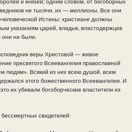
королей и князей; одним словом, от богоборных
оведников не тысячи, их — миллионы. Все они
гочеловеческой Истины: христиане должны
ым указаниям царей, владык, властодержцев
ы они ни были.
 исповедник веры Христовой — живое
ение пресвятого Всеевангелия православной
ем людям». Всякий из них всею душой, всем
держался этого божественного Всеевангелия. И
а это их убивали богоборческие властители из
и бессмертных свидетелей: