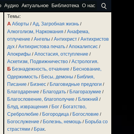
о
Аудио
Актуальное
Библиотека
О нас
Темы:
А
Аборты
/
Ад, Загробная жизнь
/
Алкоголизм, Наркомания
/
Анафема,
отлучение
/
Ангелы
/
Антихрист
/
Антихристов
дух
/
Антихристова печать
/
Апокалипсис
/
Апокрифы
/
Апостасия, отступление
/
Аскетизм, Подвижничество
/
Астрология
.
Б
Безнадежность, отчаяние
/
Беснование,
Одержимость
/
Бесы, демоны
/
Библия,
Писание
/
Бизнес
/
Благовидные предлоги
/
Благодарение
/
Благодать
/
Благоразумие
/
Благословение, благополучие
/
Ближний
/
Блуд, извращения
/
Бог
/
Богатство,
Сребролюбие
/
Богородица
/
Богословие
/
Богослужение
/
Болезнь, немощь
/
Борьба со
страстями
/
Брак
.