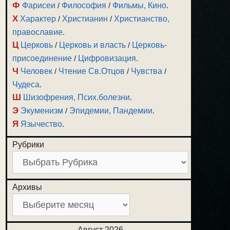
Ф
Фарисеи
/
Философия
/
Фильмы, Кино
.
Х
Характер
/
Христианин
/
Христианство,
православие
.
Ц
Церковь
/
Церковь и власть
/
Церковь-
присоединение
/
Цифровизация
.
Ч
Человек
/
Чтение Св.Отцов
/
Чувства
/
Чудеса
.
Ш
Шизофрения, Псих.болезни
.
Э
Экуменизм
/
Эпидемии, Пандемии
.
Я
Язычество
.
Рубрики
Архивы
Август 2026