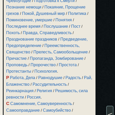
Чревоугодие
/
Подготовка к Смерти
/
Познание немощи
/
Покаяние, Прощение
грехов
/
Покой, Душевный мир
/
Политика
/
Поминовение, умершие
/
Понятия
/
Последнее время
/
Послушание
/
Пост
/
Похоть
/
Правда, Справедливость
/
Празднование праздников
/
Предведение,
Предопределение
/
Преемственность,
Священство
/
Прелесть, Самообольщение
/
Причастие
/
Пропаганда, Зомбирование
/
Проповедь
/
Пророчество
/
Простота
/
Протестанты
/
Психология
.
Р
Работа, Дела
/
Равнодушие
/
Радость
/
Рай,
Блаженство
/
Рассудительность
/
Реинкарнация
/
Религия
/
Решимость, сила
ревности
/
Россия
.
С
Самомнение, Самоуверенность
/
Самооправдание
/
Самоубийство
/
<