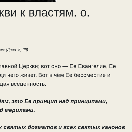
ви к властям. о.
кам
(Деян. 5, 29).
авной Церкви; вот оно — Ее Евангелие, Ее
ди чего живет. Вот в чём Ее бессмертие и
щая всеценность.
ям, это Ее принцип над принципами,
д мерилами.
х святых догматов и всех святых канонов