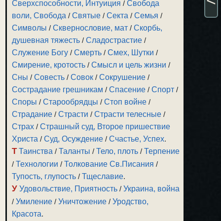
Сверхспособности, Интуиция
/
Свобода
воли, Свобода
/
Святые
/
Секта
/
Семья
/
Символы
/
Сквернословие, мат
/
Скорбь,
душевная тяжесть
/
Сладострастие
/
Служение Богу
/
Смерть
/
Смех, Шутки
/
Смирение, кротость
/
Смысл и цель жизни
/
Сны
/
Совесть
/
Совок
/
Сокрушение
/
Сострадание грешникам
/
Спасение
/
Спорт
/
Споры
/
Старообрядцы
/
Стоп войне
/
Страдание
/
Страсти
/
Страсти телесные
/
Страх
/
Страшный суд, Второе пришествие
Христа
/
Суд, Осуждение
/
Счастье, Успех
.
Т
Таинства
/
Таланты
/
Тело, плоть
/
Терпение
/
Технологии
/
Толкование Св.Писания
/
Тупость, глупость
/
Тщеславие
.
У
Удовольствие, Приятность
/
Украина, война
/
Умиление
/
Уничтожение
/
Уродство,
Красота
.