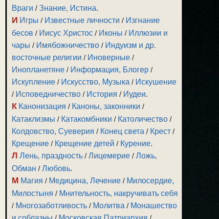
Враги
/
Знание, Истина
.
И
Игры
/
Известные личности
/
Изгнание
бесов
/
Иисус Христос
/
Иконы
/
Иллюзии и
чары
/
Имябожничество
/
Индуизм и др.
восточные религии
/
Иноверные
/
Инопланетяне
/
Информация, Блогер
/
Искупление
/
Искусство, Музыка
/
Искушение
/
Исповедничество
/
История
/
Иудеи
.
К
Канонизация
/
Каноны, законники
/
Катаклизмы
/
Катакомбники
/
Католичество
/
Колдовство, Суеверия
/
Конец света
/
Крест
/
Крещение
/
Крещение детей
/
Курение
.
Л
Лень, праздность
/
Лицемерие
/
Ложь,
Обман
/
Любовь
.
М
Магия
/
Медицина, Лечение
/
Милосердие,
Милостыня
/
Мнительность, накручивать себя
/
Многозаботливость
/
Молитва
/
Монашество
и соблазны
/
Московская Патриархия
/