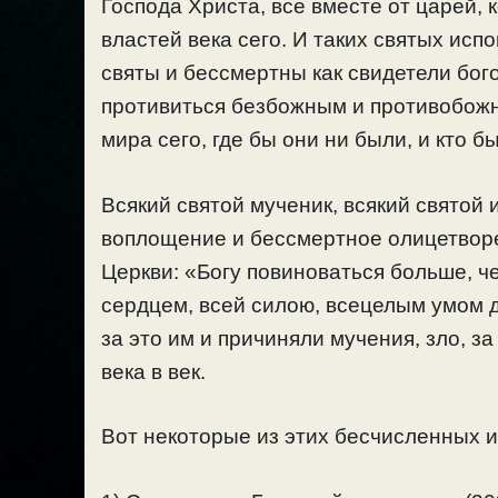
Господа Христа, все вместе от царей, 
властей века сего. И таких святых исп
святы и бессмертны как свидетели бо
противиться безбожным и противобожн
мира сего, где бы они ни были, и кто б
Всякий святой мученик, всякий святой
воплощение и бессмертное олицетвор
Церкви: «Богу повиноваться больше, ч
сердцем, всей силою, всецелым умом 
за это им и причиняли мучения, зло, з
века в век.
Вот некоторые из этих бесчисленных 