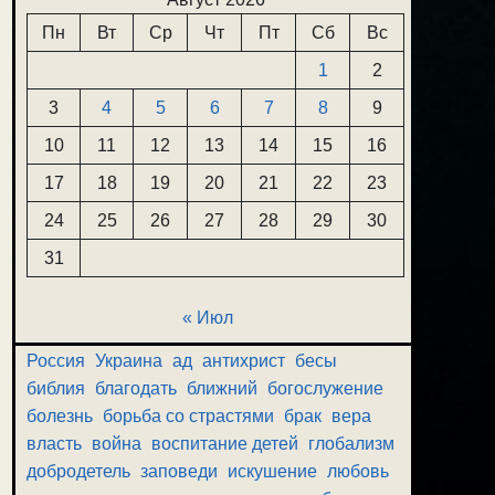
Пн
Вт
Ср
Чт
Пт
Сб
Вс
1
2
3
4
5
6
7
8
9
10
11
12
13
14
15
16
17
18
19
20
21
22
23
24
25
26
27
28
29
30
31
« Июл
Россия
Украина
ад
антихрист
бесы
библия
благодать
ближний
богослужение
болезнь
борьба со страстями
брак
вера
власть
война
воспитание детей
глобализм
добродетель
заповеди
искушение
любовь