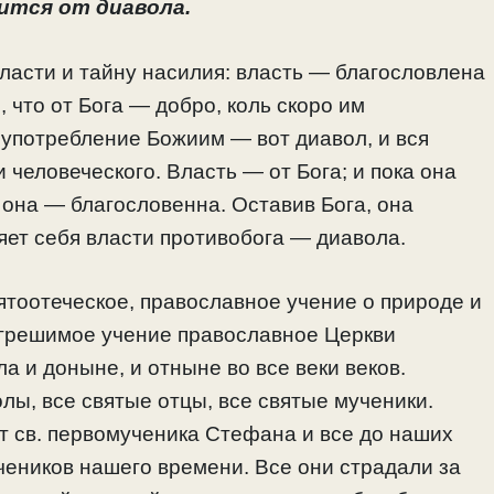
ится от диавола.
власти и тайну насилия: власть — благословлена
, что от Бога — добро, коль скоро им
оупотребление Божиим — вот диавол, и вся
 человеческого. Власть — от Бога; и пока она
, она — благословенна. Оставив Бога, она
яет себя власти противобога — диавола.
вятоотеческое, православное учение о природе и
погрешимое учение православное Церкви
ла и доныне, и отныне во все веки веков.
лы, все святые отцы, все святые мученики.
т св. первомученика Стефана и все до наших
чеников нашего времени. Все они страдали за