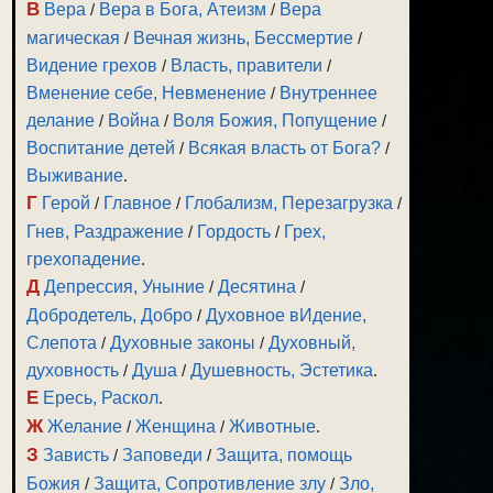
В
Вера
/
Вера в Бога, Атеизм
/
Вера
магическая
/
Вечная жизнь, Бессмертие
/
Видение грехов
/
Власть, правители
/
Вменение себе, Невменение
/
Внутреннее
делание
/
Война
/
Воля Божия, Попущение
/
Воспитание детей
/
Всякая власть от Бога?
/
Выживание
.
Г
Герой
/
Главное
/
Глобализм, Перезагрузка
/
Гнев, Раздражение
/
Гордость
/
Грех,
грехопадение
.
Д
Депрессия, Уныние
/
Десятина
/
Добродетель, Добро
/
Духовное вИдение,
Слепота
/
Духовные законы
/
Духовный,
духовность
/
Душа
/
Душевность, Эстетика
.
Е
Ересь, Раскол
.
Ж
Желание
/
Женщина
/
Животные
.
З
Зависть
/
Заповеди
/
Защита, помощь
Божия
/
Защита, Сопротивление злу
/
Зло,