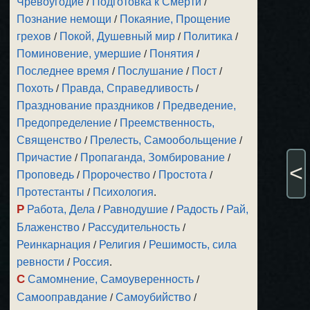
Чревоугодие
/
Подготовка к Смерти
/
Познание немощи
/
Покаяние, Прощение
грехов
/
Покой, Душевный мир
/
Политика
/
Поминовение, умершие
/
Понятия
/
Последнее время
/
Послушание
/
Пост
/
Похоть
/
Правда, Справедливость
/
Празднование праздников
/
Предведение,
Предопределение
/
Преемственность,
Священство
/
Прелесть, Самообольщение
/
Причастие
/
Пропаганда, Зомбирование
/
<
Проповедь
/
Пророчество
/
Простота
/
Протестанты
/
Психология
.
Р
Работа, Дела
/
Равнодушие
/
Радость
/
Рай,
Блаженство
/
Рассудительность
/
Реинкарнация
/
Религия
/
Решимость, сила
ревности
/
Россия
.
С
Самомнение, Самоуверенность
/
Самооправдание
/
Самоубийство
/