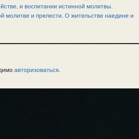
йстве, и воспитании истинной молитвы.
й молитве и прелести. О жительстве наедине и
одимо
авторизоваться
.