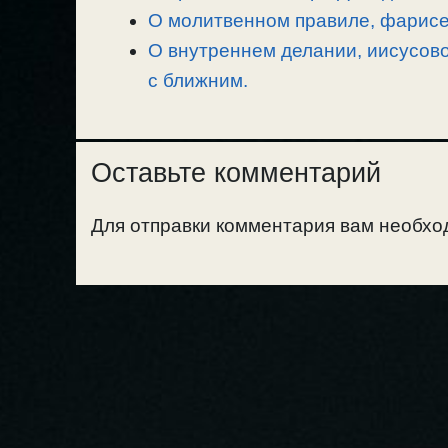
О молитвенном правиле, фарисе
О внутреннем делании, иисусово
с ближним.
Оставьте комментарий
Для отправки комментария вам необх