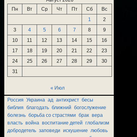
Пн
Вт
Ср
Чт
Пт
Сб
Вс
1
2
3
4
5
6
7
8
9
10
11
12
13
14
15
16
17
18
19
20
21
22
23
24
25
26
27
28
29
30
31
« Июл
Россия
Украина
ад
антихрист
бесы
библия
благодать
ближний
богослужение
болезнь
борьба со страстями
брак
вера
власть
война
воспитание детей
глобализм
добродетель
заповеди
искушение
любовь