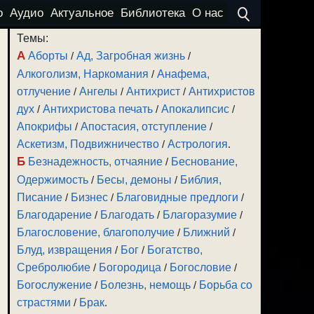
о
Аудио
Актуальное
Библиотека
О нас
Темы:
А
Аборты
/
Ад, Загробная жизнь
/
Алкоголизм, Наркомания
/
Анафема,
отлучение
/
Ангелы
/
Антихрист
/
Антихристов
дух
/
Антихристова печать
/
Апокалипсис
/
Апокрифы
/
Апостасия, отступление
/
Аскетизм, Подвижничество
/
Астрология
.
Б
Безнадежность, отчаяние
/
Беснование,
Одержимость
/
Бесы, демоны
/
Библия,
Писание
/
Бизнес
/
Благовидные предлоги
/
Благодарение
/
Благодать
/
Благоразумие
/
Благословение, благополучие
/
Ближний
/
Блуд, извращения
/
Бог
/
Богатство,
Сребролюбие
/
Богородица
/
Богословие
/
Богослужение
/
Болезнь, немощь
/
Борьба со
страстями
/
Брак
.