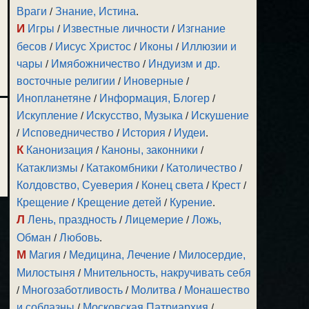
Враги
/
Знание, Истина
.
И
Игры
/
Известные личности
/
Изгнание
бесов
/
Иисус Христос
/
Иконы
/
Иллюзии и
чары
/
Имябожничество
/
Индуизм и др.
восточные религии
/
Иноверные
/
Инопланетяне
/
Информация, Блогер
/
Искупление
/
Искусство, Музыка
/
Искушение
/
Исповедничество
/
История
/
Иудеи
.
К
Канонизация
/
Каноны, законники
/
Катаклизмы
/
Катакомбники
/
Католичество
/
Колдовство, Суеверия
/
Конец света
/
Крест
/
Крещение
/
Крещение детей
/
Курение
.
Л
Лень, праздность
/
Лицемерие
/
Ложь,
Обман
/
Любовь
.
М
Магия
/
Медицина, Лечение
/
Милосердие,
Милостыня
/
Мнительность, накручивать себя
/
Многозаботливость
/
Молитва
/
Монашество
и соблазны
/
Московская Патриархия
/