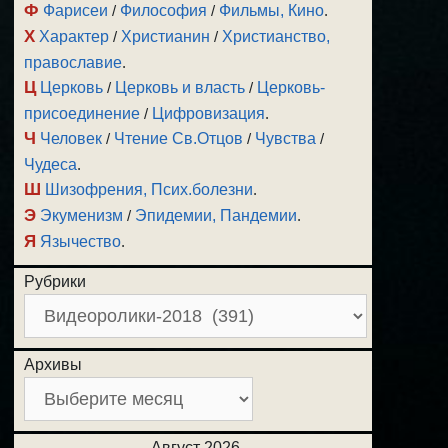
Ф
Фарисеи
/
Философия
/
Фильмы, Кино
.
Х
Характер
/
Христианин
/
Христианство,
православие
.
Ц
Церковь
/
Церковь и власть
/
Церковь-
присоединение
/
Цифровизация
.
Ч
Человек
/
Чтение Св.Отцов
/
Чувства
/
Чудеса
.
Ш
Шизофрения, Псих.болезни
.
Э
Экуменизм
/
Эпидемии, Пандемии
.
Я
Язычество
.
Рубрики
Архивы
Август 2026