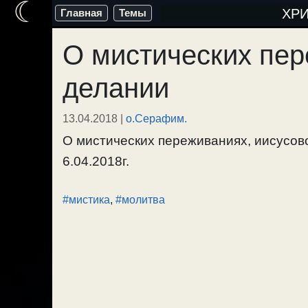
☾
Перейти
ХР
Главная
Темы
к
О мистических пер
содержимому
делании
13.04.2018
|
о.Серафим.
О мистических переживаниях, иисусов
6.04.2018г.
#мистика
,
#молитва