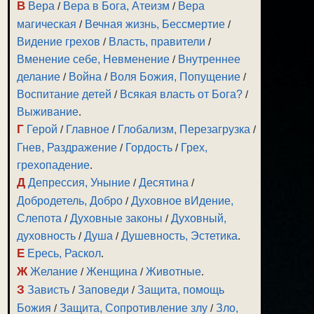
В
Вера
/
Вера в Бога, Атеизм
/
Вера
магическая
/
Вечная жизнь, Бессмертие
/
Видение грехов
/
Власть, правители
/
Вменение себе, Невменение
/
Внутреннее
делание
/
Война
/
Воля Божия, Попущение
/
Воспитание детей
/
Всякая власть от Бога?
/
Выживание
.
Г
Герой
/
Главное
/
Глобализм, Перезагрузка
/
Гнев, Раздражение
/
Гордость
/
Грех,
грехопадение
.
Д
Депрессия, Уныние
/
Десятина
/
Добродетель, Добро
/
Духовное вИдение,
Слепота
/
Духовные законы
/
Духовный,
духовность
/
Душа
/
Душевность, Эстетика
.
Е
Ересь, Раскол
.
Ж
Желание
/
Женщина
/
Животные
.
З
Зависть
/
Заповеди
/
Защита, помощь
Божия
/
Защита, Сопротивление злу
/
Зло,