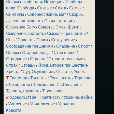
Сверхспособности, Интуиция
/
Свобода
воли, Свобода
/
Святые
/
Секта
/
Семья
/
Символы
/
Сквернословие, мат
/
Скорбь,
душевная тяжесть
/
Сладострастие
/
Служение Богу
/
Смерть
/
Смех, Шутки
/
Смирение, кротость
/
Смысл и цель жизни
/
Сны
/
Совесть
/
Совок
/
Сокрушение
/
Сострадание грешникам
/
Спасение
/
Спорт
/
Споры
/
Старообрядцы
/
Стоп войне
/
Страдание
/
Страсти
/
Страсти телесные
/
Страх
/
Страшный суд, Второе пришествие
Христа
/
Суд, Осуждение
/
Счастье, Успех
.
Т
Таинства
/
Таланты
/
Тело, плоть
/
Терпение
/
Технологии
/
Толкование Св.Писания
/
Тупость, глупость
/
Тщеславие
.
У
Удовольствие, Приятность
/
Украина, война
/
Умиление
/
Уничтожение
/
Уродство,
Красота
.