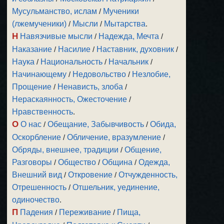
Мусульманство, ислам
/
Мученики
(лжемученики)
/
Мысли
/
Мытарства
.
Н
Навязчивые мысли
/
Надежда, Мечта
/
Наказание
/
Насилие
/
Наставник, духовник
/
Наука
/
Национальность
/
Начальник
/
Начинающему
/
Недовольство
/
Незлобие,
Прощение
/
Ненависть, злоба
/
Нераскаянность, Ожесточение
/
Нравственность
.
О
О нас
/
Обещание, Забывчивость
/
Обида,
Оскорбление
/
Обличение, вразумление
/
Обряды, внешнее, традиции
/
Общение,
Разговоры
/
Общество
/
Община
/
Одежда,
Внешний вид
/
Откровение
/
Отчужденность,
Отрешенность
/
Отшельник, уединение,
одиночество
.
П
Падения
/
Переживание
/
Пища,