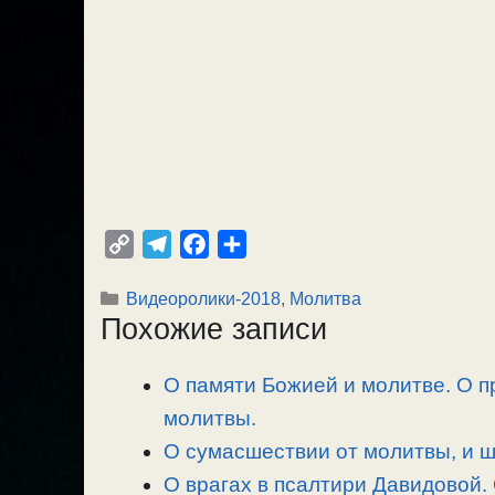
C
T
F
О
o
e
a
т
Рубрики
Видеоролики-2018
,
Молитва
p
l
c
п
Похожие записи
y
e
e
р
L
g
b
а
О памяти Божией и молитве. О п
i
r
o
в
n
молитвы.
a
o
и
k
m
k
т
О сумасшествии от молитвы, и 
ь
О врагах в псалтири Давидовой.