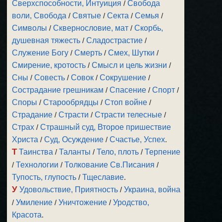
Сверхспособности, Интуиция
/
Свобода
воли, Свобода
/
Святые
/
Секта
/
Семья
/
Символы
/
Сквернословие, мат
/
Скорбь,
душевная тяжесть
/
Сладострастие
/
Служение Богу
/
Смерть
/
Смех, Шутки
/
Смирение, кротость
/
Смысл и цель жизни
/
Сны
/
Совесть
/
Совок
/
Сокрушение
/
Сострадание грешникам
/
Спасение
/
Спорт
/
Споры
/
Старообрядцы
/
Стоп войне
/
Страдание
/
Страсти
/
Страсти телесные
/
Страх
/
Страшный суд, Второе пришествие
Христа
/
Суд, Осуждение
/
Счастье, Успех
.
Т
Таинства
/
Таланты
/
Тело, плоть
/
Терпение
/
Технологии
/
Толкование Св.Писания
/
Тупость, глупость
/
Тщеславие
.
У
Удовольствие, Приятность
/
Украина, война
/
Умиление
/
Уничтожение
/
Уродство,
Красота
.