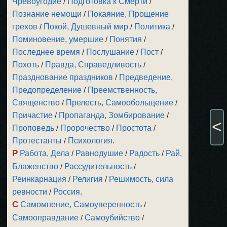
Чревоугодие
/
Подготовка к Смерти
/
Познание немощи
/
Покаяние, Прощение
грехов
/
Покой, Душевный мир
/
Политика
/
Поминовение, умершие
/
Понятия
/
Последнее время
/
Послушание
/
Пост
/
Похоть
/
Правда, Справедливость
/
Празднование праздников
/
Предведение,
Предопределение
/
Преемственность,
Священство
/
Прелесть, Самообольщение
/
Причастие
/
Пропаганда, Зомбирование
/
<
Проповедь
/
Пророчество
/
Простота
/
Протестанты
/
Психология
.
Р
Работа, Дела
/
Равнодушие
/
Радость
/
Рай,
Блаженство
/
Рассудительность
/
Реинкарнация
/
Религия
/
Решимость, сила
ревности
/
Россия
.
С
Самомнение, Самоуверенность
/
Самооправдание
/
Самоубийство
/