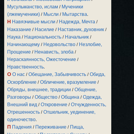
Мусульманство, ислам
/
Мученики
(лжемученики)
/
Мысли
/
Мытарства
.
Н
Навязчивые мысли
/
Надежда, Мечта
/
Наказание
/
Насилие
/
Наставник, духовник
/
Наука
/
Национальность
/
Начальник
/
Начинающему
/
Недовольство
/
Незлобие,
Прощение
/
Ненависть, злоба
/
Нераскаянность, Ожесточение
/
Нравственность
.
О
О нас
/
Обещание, Забывчивость
/
Обида,
Оскорбление
/
Обличение, вразумление
/
Обряды, внешнее, традиции
/
Общение,
Разговоры
/
Общество
/
Община
/
Одежда,
Внешний вид
/
Откровение
/
Отчужденность,
Отрешенность
/
Отшельник, уединение,
одиночество
.
П
Падения
/
Переживание
/
Пища,