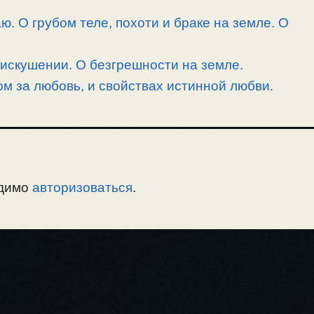
. О грубом теле, похоти и браке на земле. О
 искушении. О безгрешности на земле.
 за любовь, и свойствах истинной любви.
одимо
авторизоваться
.