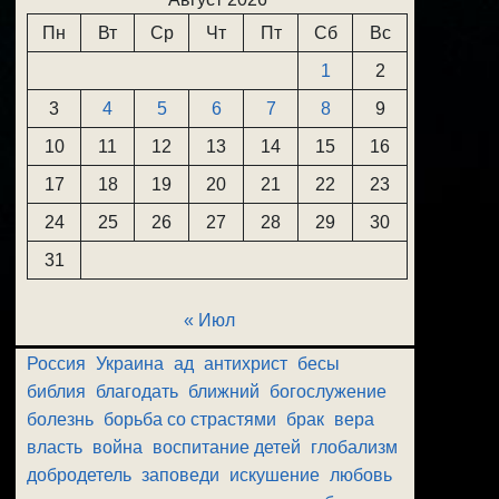
Пн
Вт
Ср
Чт
Пт
Сб
Вс
1
2
3
4
5
6
7
8
9
10
11
12
13
14
15
16
17
18
19
20
21
22
23
24
25
26
27
28
29
30
31
« Июл
Россия
Украина
ад
антихрист
бесы
библия
благодать
ближний
богослужение
болезнь
борьба со страстями
брак
вера
власть
война
воспитание детей
глобализм
добродетель
заповеди
искушение
любовь