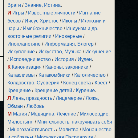
Враги
/
Знание, Истина
.
И
Игры
/
Известные личности
/
Изгнание
бесов
/
Иисус Христос
/
Иконы
/
Иллюзии и
чары
/
Имябожничество
/
Индуизм и др.
восточные религии
/
Иноверные
/
Инопланетяне
/
Информация, Блогер
/
Искупление
/
Искусство, Музыка
/
Искушение
/
Исповедничество
/
История
/
Иудеи
.
К
Канонизация
/
Каноны, законники
/
Катаклизмы
/
Катакомбники
/
Католичество
/
Колдовство, Суеверия
/
Конец света
/
Крест
/
Крещение
/
Крещение детей
/
Курение
.
Л
Лень, праздность
/
Лицемерие
/
Ложь,
Обман
/
Любовь
.
М
Магия
/
Медицина, Лечение
/
Милосердие,
Милостыня
/
Мнительность, накручивать себя
/
Многозаботливость
/
Молитва
/
Монашество
и соблазны
/
Московская Патриархия
/