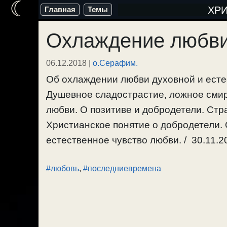
☾
Перейти
ХР
Главная
Темы
к
Охлаждение любви
содержимому
06.12.2018
|
о.Серафим.
Об охлаждении любви духовной и естес
Душевное сладострастие, ложное смир
любви. О позитиве и добродетели. Стр
Христианское понятие о добродетели.
естественное чувство любви. / 30.11.20
#любовь
,
#последниевремена