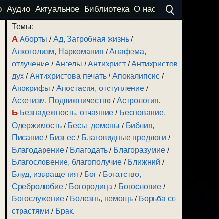
о
Аудио
Актуальное
Библиотека
О нас
Темы:
А
Аборты
/
Ад, Загробная жизнь
/
Алкоголизм, Наркомания
/
Анафема,
отлучение
/
Ангелы
/
Антихрист
/
Антихристов
дух
/
Антихристова печать
/
Апокалипсис
/
Апокрифы
/
Апостасия, отступление
/
Аскетизм, Подвижничество
/
Астрология
.
Б
Безнадежность, отчаяние
/
Беснование,
Одержимость
/
Бесы, демоны
/
Библия,
Писание
/
Бизнес
/
Благовидные предлоги
/
Благодарение
/
Благодать
/
Благоразумие
/
Благословение, благополучие
/
Ближний
/
Блуд, извращения
/
Бог
/
Богатство,
Сребролюбие
/
Богородица
/
Богословие
/
Богослужение
/
Болезнь, немощь
/
Борьба со
страстями
/
Брак
.