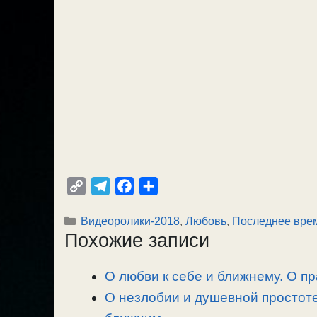
C
T
F
О
o
e
a
т
Рубрики
Видеоролики-2018
,
Любовь
,
Последнее вре
p
l
c
п
Похожие записи
y
e
e
р
L
g
b
а
О любви к себе и ближнему. О п
i
r
o
в
n
О незлобии и душевной простоте
a
o
и
k
m
k
т