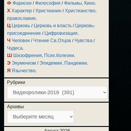
Ф
Фарисеи
/
Философия
/
Фильмы, Кино
.
Х
Характер
/
Христианин
/
Христианство,
православие
.
Ц
Церковь
/
Церковь и власть
/
Церковь-
присоединение
/
Цифровизация
.
Ч
Человек
/
Чтение Св.Отцов
/
Чувства
/
Чудеса
.
Ш
Шизофрения, Псих.болезни
.
Э
Экуменизм
/
Эпидемии, Пандемии
.
Я
Язычество
.
Рубрики
Архивы
Август 2026