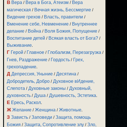
В
Вера
/
Вера в Бога, Атеизм
/
Вера
магическая
/
Вечная жизнь, Бессмертие
/
Видение грехов
/
Власть, правители
/
Вменение себе, Невменение
/
Внутреннее
делание
/
Война
/
Воля Божия, Попущение
/
Воспитание детей
/
Всякая власть от Бога?
/
Выживание
.
Г
Герой
/
Главное
/
Глобализм, Перезагрузка
/
Гнев, Раздражение
/
Гордость
/
Грех,
грехопадение
.
Д
Депрессия, Уныние
/
Десятина
/
Добродетель, Добро
/
Духовное вИдение,
Слепота
/
Духовные законы
/
Духовный,
духовность
/
Душа
/
Душевность, Эстетика
.
Е
Ересь, Раскол
.
Ж
Желание
/
Женщина
/
Животные
.
З
Зависть
/
Заповеди
/
Защита, помощь
Божия
/
Защита, Сопротивление злу
/
Зло,