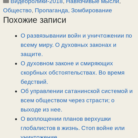
Рубрики
Видеоролики-2018
,
Навязчивые мысли
,
p
l
c
п
y
e
e
р
Общество
,
Пропаганда, Зомбирование
L
g
b
а
Похожие записи
i
r
o
в
n
a
o
и
О развязывании войн и уничтожении по
k
m
k
т
всему миру. О духовных законах и
ь
защите.
О духовном законе и смиряющих
скорбных обстоятельствах. Во время
бедствий.
Об управлении сатанинской системой и
всем обществом через страсти; о
выходе из нее.
О воплощении планов верхушки
глобалистов в жизнь. Стоп войне или
уничтожение.