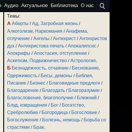
о
Аудио
Актуальное
Библиотека
О нас
Темы:
А
Аборты
/
Ад, Загробная жизнь
/
Алкоголизм, Наркомания
/
Анафема,
отлучение
/
Ангелы
/
Антихрист
/
Антихристов
дух
/
Антихристова печать
/
Апокалипсис
/
Апокрифы
/
Апостасия, отступление
/
Аскетизм, Подвижничество
/
Астрология
.
Б
Безнадежность, отчаяние
/
Беснование,
Одержимость
/
Бесы, демоны
/
Библия,
Писание
/
Бизнес
/
Благовидные предлоги
/
Благодарение
/
Благодать
/
Благоразумие
/
Благословение, благополучие
/
Ближний
/
Блуд, извращения
/
Бог
/
Богатство,
Сребролюбие
/
Богородица
/
Богословие
/
Богослужение
/
Болезнь, немощь
/
Борьба со
страстями
/
Брак
.