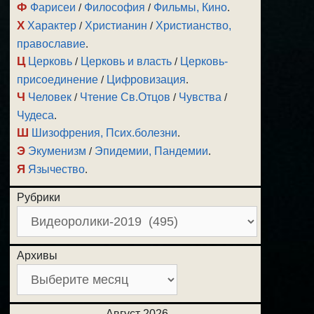
Ф
Фарисеи
/
Философия
/
Фильмы, Кино
.
Х
Характер
/
Христианин
/
Христианство,
православие
.
Ц
Церковь
/
Церковь и власть
/
Церковь-
присоединение
/
Цифровизация
.
Ч
Человек
/
Чтение Св.Отцов
/
Чувства
/
Чудеса
.
Ш
Шизофрения, Псих.болезни
.
Э
Экуменизм
/
Эпидемии, Пандемии
.
Я
Язычество
.
Рубрики
Архивы
Август 2026