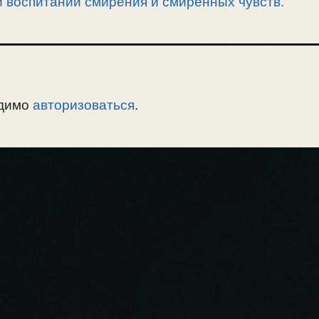
 воспитании смирения и смиренных чувств.
одимо
авторизоваться
.