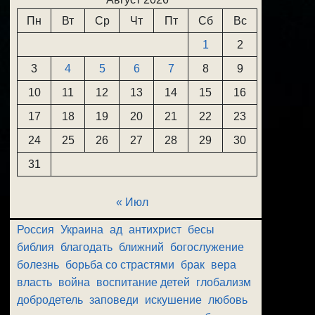
Пн
Вт
Ср
Чт
Пт
Сб
Вс
1
2
3
4
5
6
7
8
9
10
11
12
13
14
15
16
17
18
19
20
21
22
23
24
25
26
27
28
29
30
31
« Июл
Россия
Украина
ад
антихрист
бесы
библия
благодать
ближний
богослужение
болезнь
борьба со страстями
брак
вера
власть
война
воспитание детей
глобализм
добродетель
заповеди
искушение
любовь