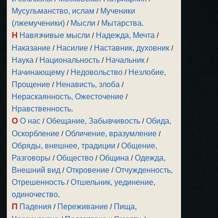
Мусульманство, ислам
/
Мученики
(лжемученики)
/
Мысли
/
Мытарства
.
Н
Навязчивые мысли
/
Надежда, Мечта
/
Наказание
/
Насилие
/
Наставник, духовник
/
Наука
/
Национальность
/
Начальник
/
Начинающему
/
Недовольство
/
Незлобие,
Прощение
/
Ненависть, злоба
/
Нераскаянность, Ожесточение
/
Нравственность
.
О
О нас
/
Обещание, Забывчивость
/
Обида,
Оскорбление
/
Обличение, вразумление
/
Обряды, внешнее, традиции
/
Общение,
Разговоры
/
Общество
/
Община
/
Одежда,
Внешний вид
/
Откровение
/
Отчужденность,
Отрешенность
/
Отшельник, уединение,
одиночество
.
П
Падения
/
Переживание
/
Пища,