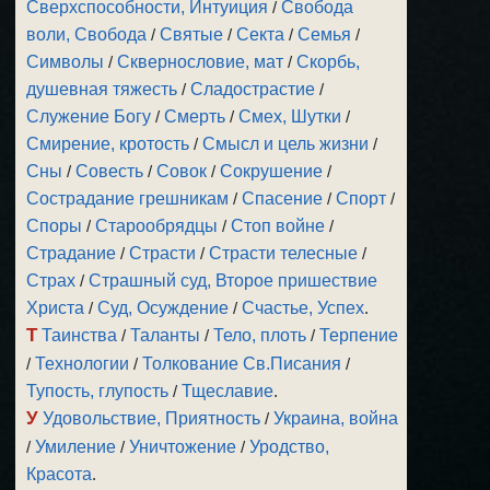
Сверхспособности, Интуиция
/
Свобода
воли, Свобода
/
Святые
/
Секта
/
Семья
/
Символы
/
Сквернословие, мат
/
Скорбь,
душевная тяжесть
/
Сладострастие
/
Служение Богу
/
Смерть
/
Смех, Шутки
/
Смирение, кротость
/
Смысл и цель жизни
/
Сны
/
Совесть
/
Совок
/
Сокрушение
/
Сострадание грешникам
/
Спасение
/
Спорт
/
Споры
/
Старообрядцы
/
Стоп войне
/
Страдание
/
Страсти
/
Страсти телесные
/
Страх
/
Страшный суд, Второе пришествие
Христа
/
Суд, Осуждение
/
Счастье, Успех
.
Т
Таинства
/
Таланты
/
Тело, плоть
/
Терпение
/
Технологии
/
Толкование Св.Писания
/
Тупость, глупость
/
Тщеславие
.
У
Удовольствие, Приятность
/
Украина, война
/
Умиление
/
Уничтожение
/
Уродство,
Красота
.