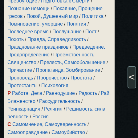
Чревоугодие
/
Подготовка к Смерти
/
Познание немощи
/
Покаяние, Прощение
грехов
/
Покой, Душевный мир
/
Политика
/
Поминовение, умершие
/
Понятия
/
Последнее время
/
Послушание
/
Пост
/
Похоть
/
Правда, Справедливость
/
Празднование праздников
/
Предведение,
Предопределение
/
Преемственность,
Священство
/
Прелесть, Самообольщение
/
Причастие
/
Пропаганда, Зомбирование
/
<
Проповедь
/
Пророчество
/
Простота
/
Протестанты
/
Психология
.
Р
Работа, Дела
/
Равнодушие
/
Радость
/
Рай,
Блаженство
/
Рассудительность
/
Реинкарнация
/
Религия
/
Решимость, сила
ревности
/
Россия
.
С
Самомнение, Самоуверенность
/
Самооправдание
/
Самоубийство
/