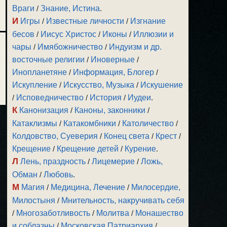
Враги
/
Знание, Истина
.
И
Игры
/
Известные личности
/
Изгнание
бесов
/
Иисус Христос
/
Иконы
/
Иллюзии и
чары
/
Имябожничество
/
Индуизм и др.
восточные религии
/
Иноверные
/
Инопланетяне
/
Информация, Блогер
/
Искупление
/
Искусство, Музыка
/
Искушение
/
Исповедничество
/
История
/
Иудеи
.
К
Канонизация
/
Каноны, законники
/
Катаклизмы
/
Катакомбники
/
Католичество
/
Колдовство, Суеверия
/
Конец света
/
Крест
/
Крещение
/
Крещение детей
/
Курение
.
Л
Лень, праздность
/
Лицемерие
/
Ложь,
Обман
/
Любовь
.
М
Магия
/
Медицина, Лечение
/
Милосердие,
Милостыня
/
Мнительность, накручивать себя
/
Многозаботливость
/
Молитва
/
Монашество
и соблазны
/
Московская Патриархия
/