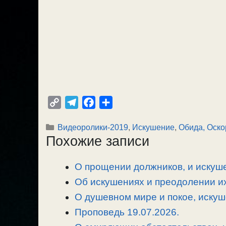
C
T
F
О
o
e
a
т
Рубрики
Видеоролики-2019
,
Искушение
,
Обида, Оско
p
l
c
п
Похожие записи
y
e
e
р
L
g
b
а
О прощении должников, и искуше
i
r
o
в
n
Об искушениях и преодолении их
a
o
и
k
m
k
т
О душевном мире и покое, искуш
ь
Проповедь 19.07.2026.