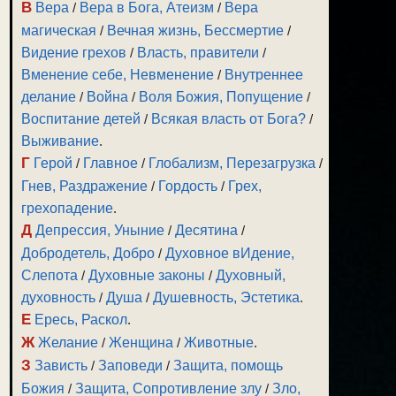
В
Вера
/
Вера в Бога, Атеизм
/
Вера
магическая
/
Вечная жизнь, Бессмертие
/
Видение грехов
/
Власть, правители
/
Вменение себе, Невменение
/
Внутреннее
делание
/
Война
/
Воля Божия, Попущение
/
Воспитание детей
/
Всякая власть от Бога?
/
Выживание
.
Г
Герой
/
Главное
/
Глобализм, Перезагрузка
/
Гнев, Раздражение
/
Гордость
/
Грех,
грехопадение
.
Д
Депрессия, Уныние
/
Десятина
/
Добродетель, Добро
/
Духовное вИдение,
Слепота
/
Духовные законы
/
Духовный,
духовность
/
Душа
/
Душевность, Эстетика
.
Е
Ересь, Раскол
.
Ж
Желание
/
Женщина
/
Животные
.
З
Зависть
/
Заповеди
/
Защита, помощь
Божия
/
Защита, Сопротивление злу
/
Зло,