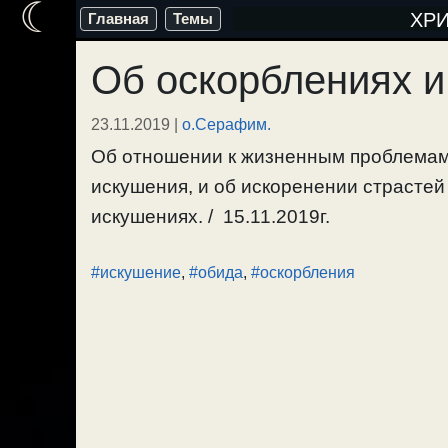
☾
Перейти
ХР
Главная
Темы
к
Об оскорблениях и
содержимому
23.11.2019
|
о.Серафим.
Об отношении к жизненным проблемам,
искушения, и об искоренении страстей 
искушениях. / 15.11.2019г.
#искушение
,
#обида
,
#оскорбления