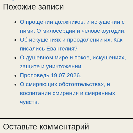
L
g
b
а
Похожие записи
i
r
o
в
n
a
o
и
О прощении должников, и искушении с
k
m
k
т
ними. О милосердии и человекоугодии.
ь
Об искушениях и преодолении их. Как
писались Евангелия?
О душевном мире и покое, искушениях,
защите и уничтожении.
Проповедь 19.07.2026.
О смиряющих обстоятельствах, и
воспитании смирения и смиренных
чувств.
Оставьте комментарий