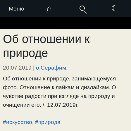
⌂
☾
Меню
Перейти
к
Об отношении к
содержимому
природе
20.07.2019
|
о.Серафим.
Об отношении к природе, занимающемуся
фото. Отношение к лайкам и дизлайкам. О
чувстве радости при взгляде на природу и
очищении его. / 12.07.2019г.
#искусство
,
#природа