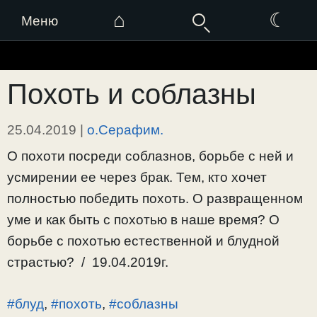
⌂
☾
Меню
Перейти
к
Похоть и соблазны
содержимому
25.04.2019
|
о.Серафим.
О похоти посреди соблазнов, борьбе с ней и
усмирении ее через брак. Тем, кто хочет
полностью победить похоть. О развращенном
уме и как быть с похотью в наше время? О
борьбе с похотью естественной и блудной
страстью? / 19.04.2019г.
#блуд
,
#похоть
,
#соблазны