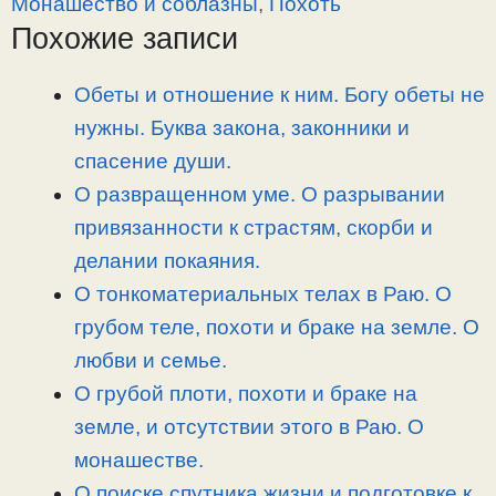
Монашество и соблазны
,
Похоть
L
g
b
а
Похожие записи
i
r
o
в
n
a
o
и
Обеты и отношение к ним. Богу обеты не
k
m
k
т
нужны. Буква закона, законники и
ь
спасение души.
О развращенном уме. О разрывании
привязанности к страстям, скорби и
делании покаяния.
О тонкоматериальных телах в Раю. О
грубом теле, похоти и браке на земле. О
любви и семье.
О грубой плоти, похоти и браке на
земле, и отсутствии этого в Раю. О
монашестве.
О поиске спутника жизни и подготовке к