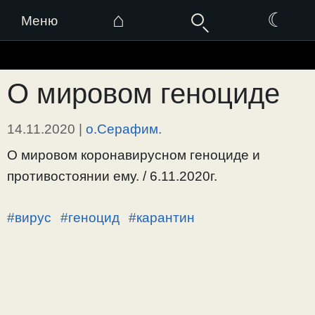
⌂
☾
Меню
Перейти
к
О мировом геноциде
содержимому
14.11.2020
|
о.Серафим.
О мировом коронавирусном геноциде и
противостоянии ему. / 6.11.2020г.
#вирус
#геноцид
#карантин