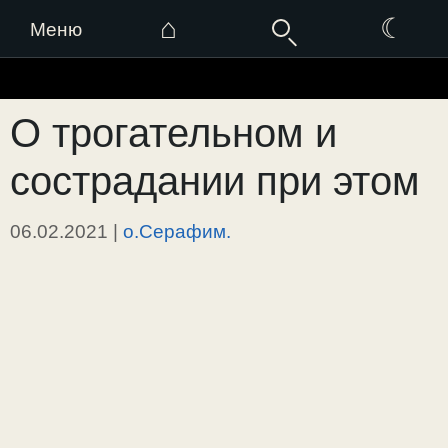
⌂
☾
Меню
Перейти
к
О трогательном и
содержимому
сострадании при этом
06.02.2021
|
о.Серафим.