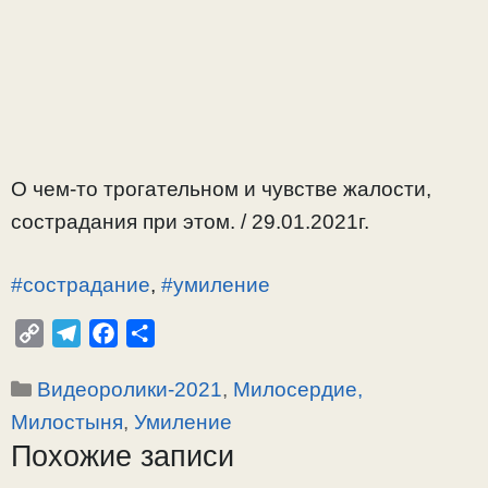
О чем-то трогательном и чувстве жалости,
сострадания при этом. / 29.01.2021г.
#сострадание
,
#умиление
C
T
F
О
o
e
a
т
Рубрики
Видеоролики-2021
,
Милосердие,
p
l
c
п
y
e
e
р
Милостыня
,
Умиление
L
g
b
а
Похожие записи
i
r
o
в