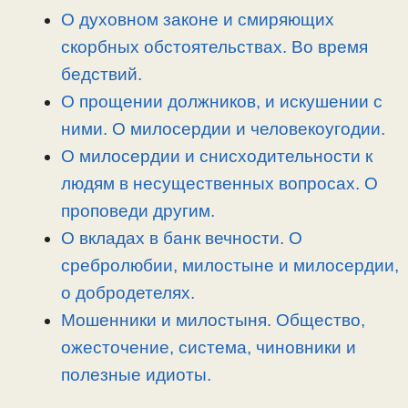
n
a
o
и
О духовном законе и смиряющих
k
m
k
т
скорбных обстоятельствах. Во время
ь
бедствий.
О прощении должников, и искушении с
ними. О милосердии и человекоугодии.
О милосердии и снисходительности к
людям в несущественных вопросах. О
проповеди другим.
О вкладах в банк вечности. О
сребролюбии, милостыне и милосердии,
о добродетелях.
Мошенники и милостыня. Общество,
ожесточение, система, чиновники и
полезные идиоты.