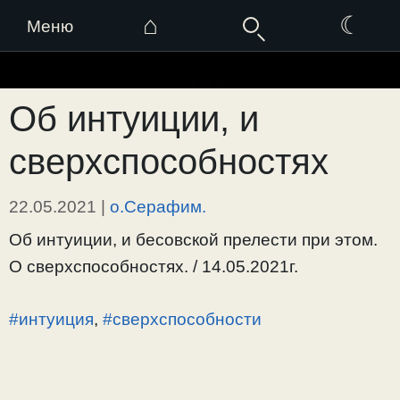
⌂
☾
Меню
Перейти
к
Об интуиции, и
содержимому
сверхспособностях
22.05.2021
|
о.Серафим.
Об интуиции, и бесовской прелести при этом.
О сверхспособностях. / 14.05.2021г.
#интуиция
,
#сверхспособности