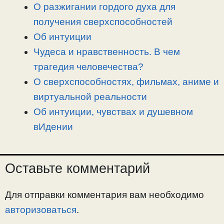
n
a
o
и
О разжигании гордого духа для
k
m
k
т
получения сверхспособностей
ь
Об интуиции
Чудеса и нравственность. В чем
трагедия человечества?
О сверхспособностях, фильмах, аниме и
виртуальной реальности
Об интуиции, чувствах и душевном
вИдении
Оставьте комментарий
Для отправки комментария вам необходимо
авторизоваться
.