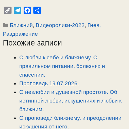
C
T
F
О
o
e
a
т
Рубрики
Ближний
,
Видеоролики-2022
,
Гнев,
p
l
c
п
y
e
e
р
Раздражение
L
g
b
а
Похожие записи
i
r
o
в
n
a
o
и
О любви к себе и ближнему. О
k
m
k
т
правильном питании, болезнях и
ь
спасении.
Проповедь 19.07.2026.
О незлобии и душевной простоте. Об
истинной любви, искушениях и любви к
ближним.
О проповеди ближнему, и преодолении
искушения от него.