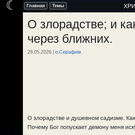
☾
Перейти
ХР
Главная
Темы
к
О злорадстве; и к
содержимому
через ближних.
28.05.2026
|
о.Серафим.
О злорадстве и душевном садизме. Как
Почему Бог попускает демону меня иску