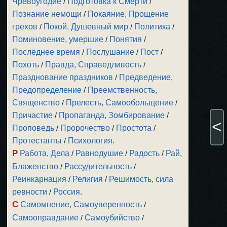
Чревоугодие
/
Подготовка к Смерти
/
Познание немощи
/
Покаяние, Прощение
грехов
/
Покой, Душевный мир
/
Политика
/
Поминовение, умершие
/
Понятия
/
Последнее время
/
Послушание
/
Пост
/
Похоть
/
Правда, Справедливость
/
Празднование праздников
/
Предведение,
Предопределение
/
Преемственность,
Священство
/
Прелесть, Самообольщение
/
Причастие
/
Пропаганда, Зомбирование
/
<
Проповедь
/
Пророчество
/
Простота
/
Протестанты
/
Психология
.
Р
Работа, Дела
/
Равнодушие
/
Радость
/
Рай,
Блаженство
/
Рассудительность
/
Реинкарнация
/
Религия
/
Решимость, сила
ревности
/
Россия
.
С
Самомнение, Самоуверенность
/
Самооправдание
/
Самоубийство
/