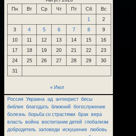
Пн
Вт
Ср
Чт
Пт
Сб
Вс
1
2
3
4
5
6
7
8
9
10
11
12
13
14
15
16
17
18
19
20
21
22
23
24
25
26
27
28
29
30
31
« Июл
Россия
Украина
ад
антихрист
бесы
библия
благодать
ближний
богослужение
болезнь
борьба со страстями
брак
вера
власть
война
воспитание детей
глобализм
добродетель
заповеди
искушение
любовь