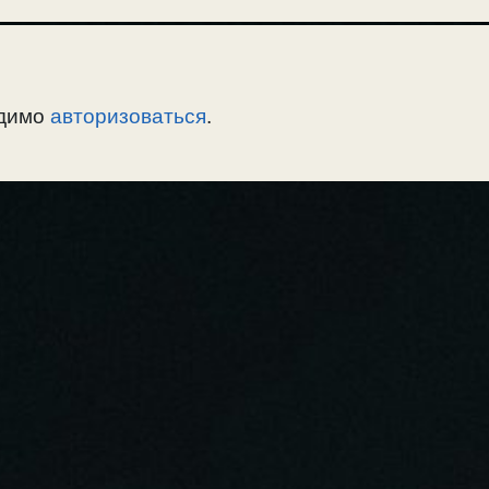
одимо
авторизоваться
.