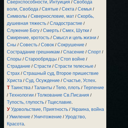
Сверхспособности, Интуиция
/
Свобода
воли, Свобода
/
Святые
/
Секта
/
Семья
/
Символы
/
Сквернословие, мат
/
Скорбь,
душевная тяжесть
/
Сладострастие
/
Служение Богу
/
Смерть
/
Смех, Шутки
/
Смирение, кротость
/
Смысл и цель жизни
/
Сны
/
Совесть
/
Совок
/
Сокрушение
/
Сострадание грешникам
/
Спасение
/
Спорт
/
Споры
/
Старообрядцы
/
Стоп войне
/
Страдание
/
Страсти
/
Страсти телесные
/
Страх
/
Страшный суд, Второе пришествие
Христа
/
Суд, Осуждение
/
Счастье, Успех
.
Т
Таинства
/
Таланты
/
Тело, плоть
/
Терпение
/
Технологии
/
Толкование Св.Писания
/
Тупость, глупость
/
Тщеславие
.
У
Удовольствие, Приятность
/
Украина, война
/
Умиление
/
Уничтожение
/
Уродство,
Красота
.