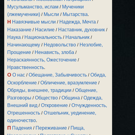
Мусульманство, ислам
/
Мученики
(лжемученики)
/
Мысли
/
Мытарства
.
Н
Навязчивые мысли
/
Надежда, Мечта
/
Наказание
/
Насилие
/
Наставник, духовник
/
Наука
/
Национальность
/
Начальник
/
Начинающему
/
Недовольство
/
Незлобие,
Прощение
/
Ненависть, злоба
/
Нераскаянность, Ожесточение
/
Нравственность
.
О
О нас
/
Обещание, Забывчивость
/
Обида,
Оскорбление
/
Обличение, вразумление
/
Обряды, внешнее, традиции
/
Общение,
Разговоры
/
Общество
/
Община
/
Одежда,
Внешний вид
/
Откровение
/
Отчужденность,
Отрешенность
/
Отшельник, уединение,
одиночество
.
П
Падения
/
Переживание
/
Пища,