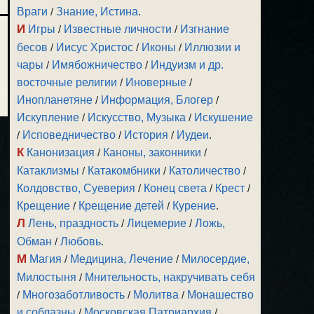
Враги
/
Знание, Истина
.
И
Игры
/
Известные личности
/
Изгнание
бесов
/
Иисус Христос
/
Иконы
/
Иллюзии и
чары
/
Имябожничество
/
Индуизм и др.
восточные религии
/
Иноверные
/
Инопланетяне
/
Информация, Блогер
/
Искупление
/
Искусство, Музыка
/
Искушение
/
Исповедничество
/
История
/
Иудеи
.
К
Канонизация
/
Каноны, законники
/
Катаклизмы
/
Катакомбники
/
Католичество
/
Колдовство, Суеверия
/
Конец света
/
Крест
/
Крещение
/
Крещение детей
/
Курение
.
Л
Лень, праздность
/
Лицемерие
/
Ложь,
Обман
/
Любовь
.
М
Магия
/
Медицина, Лечение
/
Милосердие,
Милостыня
/
Мнительность, накручивать себя
/
Многозаботливость
/
Молитва
/
Монашество
и соблазны
/
Московская Патриархия
/