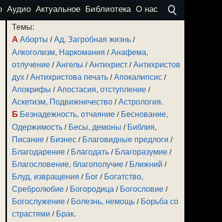
о
Аудио
Актуальное
Библиотека
О нас
Темы:
А
Аборты
/
Ад, Загробная жизнь
/
Алкоголизм, Наркомания
/
Анафема,
отлучение
/
Ангелы
/
Антихрист
/
Антихристов
дух
/
Антихристова печать
/
Апокалипсис
/
Апокрифы
/
Апостасия, отступление
/
Аскетизм, Подвижничество
/
Астрология
.
Б
Безнадежность, отчаяние
/
Беснование,
Одержимость
/
Бесы, демоны
/
Библия,
Писание
/
Бизнес
/
Благовидные предлоги
/
Благодарение
/
Благодать
/
Благоразумие
/
Благословение, благополучие
/
Ближний
/
Блуд, извращения
/
Бог
/
Богатство,
Сребролюбие
/
Богородица
/
Богословие
/
Богослужение
/
Болезнь, немощь
/
Борьба со
страстями
/
Брак
.