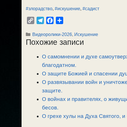
#злорадство
,
#искушение
,
#садист
C
T
F
О
o
e
a
т
Рубрики
Видеоролики-2026
,
Искушение
p
l
c
п
Похожие записи
y
e
e
р
L
g
b
а
О самомнении и духе самоутвер
i
r
o
в
n
благодатном.
a
o
и
k
m
k
т
О защите Божией и спасении душ
ь
О развязывании войн и уничтоже
защите.
О войнах и правителях, о живущ
бесов.
О грехе хулы на Духа Святого, и