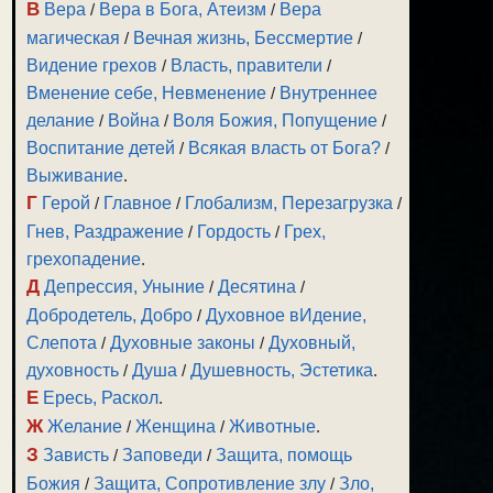
В
Вера
/
Вера в Бога, Атеизм
/
Вера
магическая
/
Вечная жизнь, Бессмертие
/
Видение грехов
/
Власть, правители
/
Вменение себе, Невменение
/
Внутреннее
делание
/
Война
/
Воля Божия, Попущение
/
Воспитание детей
/
Всякая власть от Бога?
/
Выживание
.
Г
Герой
/
Главное
/
Глобализм, Перезагрузка
/
Гнев, Раздражение
/
Гордость
/
Грех,
грехопадение
.
Д
Депрессия, Уныние
/
Десятина
/
Добродетель, Добро
/
Духовное вИдение,
Слепота
/
Духовные законы
/
Духовный,
духовность
/
Душа
/
Душевность, Эстетика
.
Е
Ересь, Раскол
.
Ж
Желание
/
Женщина
/
Животные
.
З
Зависть
/
Заповеди
/
Защита, помощь
Божия
/
Защита, Сопротивление злу
/
Зло,