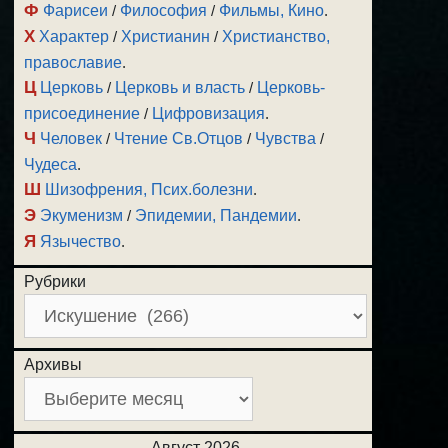
Ф
Фарисеи
/
Философия
/
Фильмы, Кино
.
Х
Характер
/
Христианин
/
Христианство,
православие
.
Ц
Церковь
/
Церковь и власть
/
Церковь-
присоединение
/
Цифровизация
.
Ч
Человек
/
Чтение Св.Отцов
/
Чувства
/
Чудеса
.
Ш
Шизофрения, Псих.болезни
.
Э
Экуменизм
/
Эпидемии, Пандемии
.
Я
Язычество
.
Рубрики
Архивы
Август 2026