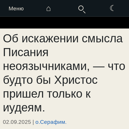
⌂
☾
Меню
Перейти
к
Об искажении смысла
содержимому
Писания
неоязычниками, — что
будто бы Христос
пришел только к
иудеям.
02.09.2025
|
о.Серафим.