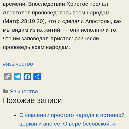
времени. Впоследствии Христос послал
Апостолов проповедовать всем народам
(Матф.28:19,20), что и сделали Апостолы, как
мы видим из их житий, — они исполнили то,
что им заповедал Христос: разнесли
проповедь всем народам.
#язычество
C
T
F
О
o
e
a
т
Рубрики
Язычество
p
l
c
п
Похожие записи
y
e
e
р
L
g
b
а
i
r
o
в
О спасении простого народа в истинной
n
a
o
и
церкви и вне ее. О вере бесовской, и
k
m
k
т