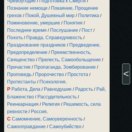
Чревоугодие
/
Подготовка к Смерти
/
Познание немощи
/
Покаяние, Прощение
грехов
/
Покой, Душевный мир
/
Политика
/
Поминовение, умершие
/
Понятия
/
Последнее время
/
Послушание
/
Пост
/
Похоть
/
Правда, Справедливость
/
Празднование праздников
/
Предведение,
Предопределение
/
Преемственность,
Священство
/
Прелесть, Самообольщение
/
Причастие
/
Пропаганда, Зомбирование
/
<
Проповедь
/
Пророчество
/
Простота
/
Протестанты
/
Психология
.
Р
Работа, Дела
/
Равнодушие
/
Радость
/
Рай,
Блаженство
/
Рассудительность
/
Реинкарнация
/
Религия
/
Решимость, сила
ревности
/
Россия
.
С
Самомнение, Самоуверенность
/
Самооправдание
/
Самоубийство
/