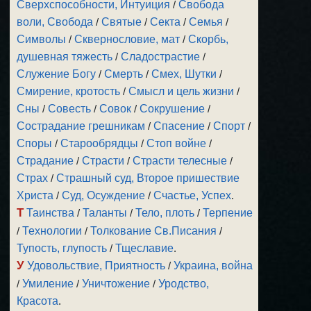
Сверхспособности, Интуиция
/
Свобода
воли, Свобода
/
Святые
/
Секта
/
Семья
/
Символы
/
Сквернословие, мат
/
Скорбь,
душевная тяжесть
/
Сладострастие
/
Служение Богу
/
Смерть
/
Смех, Шутки
/
Смирение, кротость
/
Смысл и цель жизни
/
Сны
/
Совесть
/
Совок
/
Сокрушение
/
Сострадание грешникам
/
Спасение
/
Спорт
/
Споры
/
Старообрядцы
/
Стоп войне
/
Страдание
/
Страсти
/
Страсти телесные
/
Страх
/
Страшный суд, Второе пришествие
Христа
/
Суд, Осуждение
/
Счастье, Успех
.
Т
Таинства
/
Таланты
/
Тело, плоть
/
Терпение
/
Технологии
/
Толкование Св.Писания
/
Тупость, глупость
/
Тщеславие
.
У
Удовольствие, Приятность
/
Украина, война
/
Умиление
/
Уничтожение
/
Уродство,
Красота
.