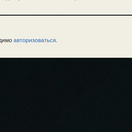
одимо
авторизоваться
.