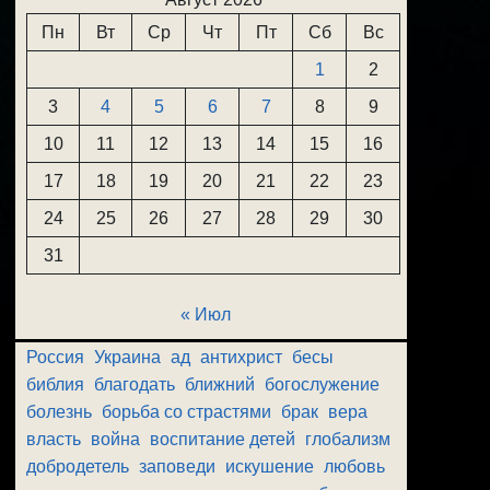
Пн
Вт
Ср
Чт
Пт
Сб
Вс
1
2
3
4
5
6
7
8
9
10
11
12
13
14
15
16
17
18
19
20
21
22
23
24
25
26
27
28
29
30
31
« Июл
Россия
Украина
ад
антихрист
бесы
библия
благодать
ближний
богослужение
болезнь
борьба со страстями
брак
вера
власть
война
воспитание детей
глобализм
добродетель
заповеди
искушение
любовь