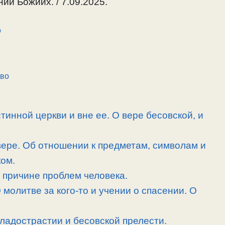
ий Божиих. / 7.09.2025.
о
во
тинной церкви и вне ее. О вере бесовской, и
ере. Об отношении к предметам, символам и
ком.
и причине проблем человека.
 молитве за кого-то и учении о спасении. О
сладострастии и бесовской прелести.