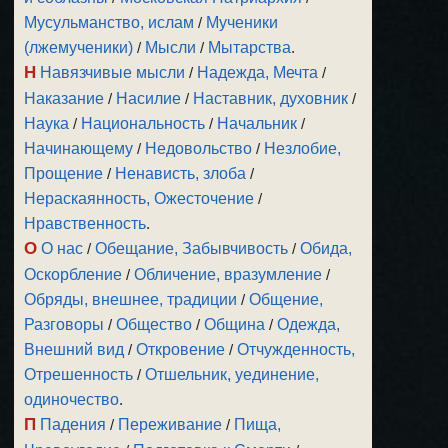
Мусульманство, ислам
/
Мученики
(лжемученики)
/
Мысли
/
Мытарства
.
Н
Навязчивые мысли
/
Надежда, Мечта
/
Наказание
/
Насилие
/
Наставник, духовник
/
Наука
/
Национальность
/
Начальник
/
Начинающему
/
Недовольство
/
Незлобие,
Прощение
/
Ненависть, злоба
/
Нераскаянность, Ожесточение
/
Нравственность
.
О
О нас
/
Обещание, Забывчивость
/
Обида,
Оскорбление
/
Обличение, вразумление
/
Обряды, внешнее, традиции
/
Общение,
Разговоры
/
Общество
/
Община
/
Одежда,
Внешний вид
/
Откровение
/
Отчужденность,
Отрешенность
/
Отшельник, уединение,
одиночество
.
П
Падения
/
Переживание
/
Пища,