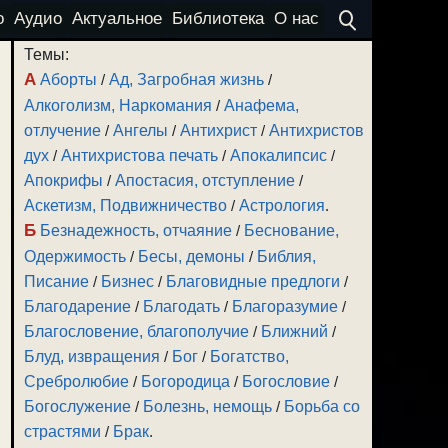
о
Аудио
Актуальное
Библиотека
О нас
Темы:
А
Аборты
/
Ад, Загробная жизнь
/
Алкоголизм, Наркомания
/
Анафема,
отлучение
/
Ангелы
/
Антихрист
/
Антихристов
дух
/
Антихристова печать
/
Апокалипсис
/
Апокрифы
/
Апостасия, отступление
/
Аскетизм, Подвижничество
/
Астрология
.
Б
Безнадежность, отчаяние
/
Беснование,
Одержимость
/
Бесы, демоны
/
Библия,
Писание
/
Бизнес
/
Благовидные предлоги
/
Благодарение
/
Благодать
/
Благоразумие
/
Благословение, благополучие
/
Ближний
/
Блуд, извращения
/
Бог
/
Богатство,
Сребролюбие
/
Богородица
/
Богословие
/
Богослужение
/
Болезнь, немощь
/
Борьба со
страстями
/
Брак
.