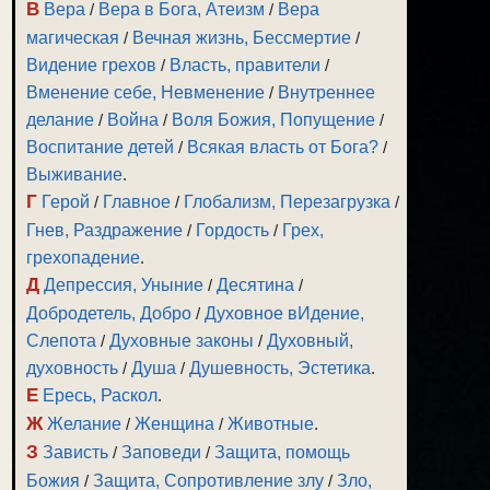
В
Вера
/
Вера в Бога, Атеизм
/
Вера
магическая
/
Вечная жизнь, Бессмертие
/
Видение грехов
/
Власть, правители
/
Вменение себе, Невменение
/
Внутреннее
делание
/
Война
/
Воля Божия, Попущение
/
Воспитание детей
/
Всякая власть от Бога?
/
Выживание
.
Г
Герой
/
Главное
/
Глобализм, Перезагрузка
/
Гнев, Раздражение
/
Гордость
/
Грех,
грехопадение
.
Д
Депрессия, Уныние
/
Десятина
/
Добродетель, Добро
/
Духовное вИдение,
Слепота
/
Духовные законы
/
Духовный,
духовность
/
Душа
/
Душевность, Эстетика
.
Е
Ересь, Раскол
.
Ж
Желание
/
Женщина
/
Животные
.
З
Зависть
/
Заповеди
/
Защита, помощь
Божия
/
Защита, Сопротивление злу
/
Зло,