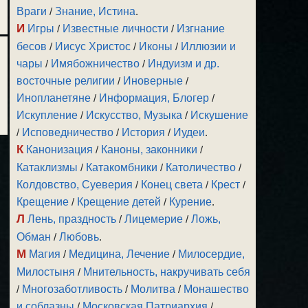
Враги
/
Знание, Истина
.
И
Игры
/
Известные личности
/
Изгнание
бесов
/
Иисус Христос
/
Иконы
/
Иллюзии и
чары
/
Имябожничество
/
Индуизм и др.
восточные религии
/
Иноверные
/
Инопланетяне
/
Информация, Блогер
/
Искупление
/
Искусство, Музыка
/
Искушение
/
Исповедничество
/
История
/
Иудеи
.
К
Канонизация
/
Каноны, законники
/
Катаклизмы
/
Катакомбники
/
Католичество
/
Колдовство, Суеверия
/
Конец света
/
Крест
/
Крещение
/
Крещение детей
/
Курение
.
Л
Лень, праздность
/
Лицемерие
/
Ложь,
Обман
/
Любовь
.
М
Магия
/
Медицина, Лечение
/
Милосердие,
Милостыня
/
Мнительность, накручивать себя
/
Многозаботливость
/
Молитва
/
Монашество
и соблазны
/
Московская Патриархия
/