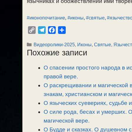
язычниках и обожествлении ими творен
#иконопочитание
,
#иконы
,
#святые
,
#язычеств
C
T
F
О
o
e
a
т
Рубрики
Видеоролики-2025
,
Иконы
,
Святые
,
Язычест
p
l
c
п
Похожие записи
y
e
e
р
L
g
b
а
О спасении простого народа в ис
i
r
o
в
n
правой вере.
a
o
и
k
m
k
т
О раскрещивании и магической в
ь
знакам, христианском и магичес
О языческих суевериях, судьбе 
О силе рода, бесах и умерших. О
магической вере.
О Будде и сказках. О душевном 