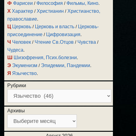
Ф
Фарисеи
/
Философия
/
Фильмы, Кино
.
Х
Характер
/
Христианин
/
Христианство,
православие
.
Ц
Церковь
/
Церковь и власть
/
Церковь-
присоединение
/
Цифровизация
.
Ч
Человек
/
Чтение Св.Отцов
/
Чувства
/
Чудеса
.
Ш
Шизофрения, Псих.болезни
.
Э
Экуменизм
/
Эпидемии, Пандемии
.
Я
Язычество
.
Рубрики
Архивы
Август 2026