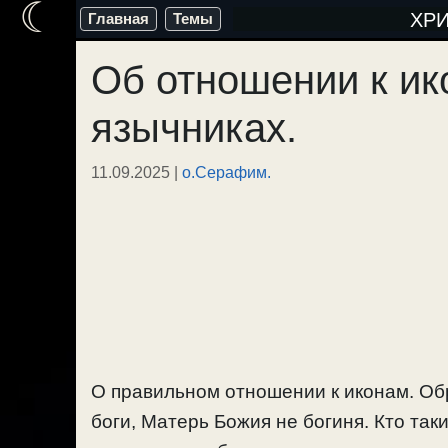
☾
Перейти
ХР
Главная
Темы
к
Об отношении к ик
содержимому
язычниках.
11.09.2025
|
о.Серафим.
О правильном отношении к иконам. Обр
боги, Матерь Божия не богиня. Кто так