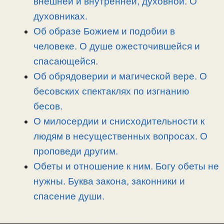
внешней и внутренней, духовной. О
ь
духовниках.
Об образе Божием и подобии в
человеке. О душе ожесточившейся и
спасающейся.
Об обрядоверии и магической вере. О
бесовских спектаклях по изгнанию
бесов.
О милосердии и снисходительности к
людям в несущественных вопросах. О
проповеди другим.
Обеты и отношение к ним. Богу обеты не
нужны. Буква закона, законники и
спасение души.