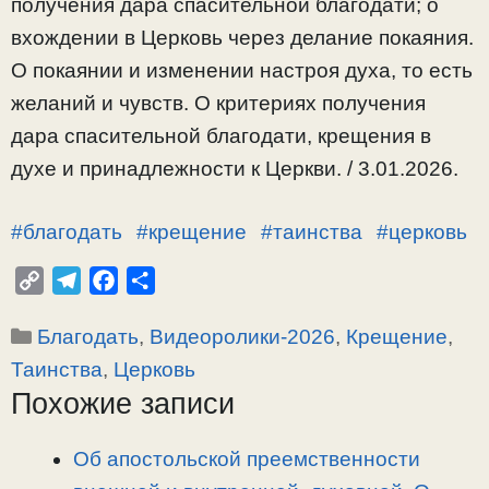
получения дара спасительной благодати; о
вхождении в Церковь через делание покаяния.
О покаянии и изменении настроя духа, то есть
желаний и чувств. О критериях получения
дара спасительной благодати, крещения в
духе и принадлежности к Церкви. / 3.01.2026.
#благодать
#крещение
#таинства
#церковь
C
T
F
О
o
e
a
т
Рубрики
Благодать
,
Видеоролики-2026
,
Крещение
,
p
l
c
п
y
e
e
р
Таинства
,
Церковь
L
g
b
а
Похожие записи
i
r
o
в
n
a
o
и
Об апостольской преемственности
k
m
k
т