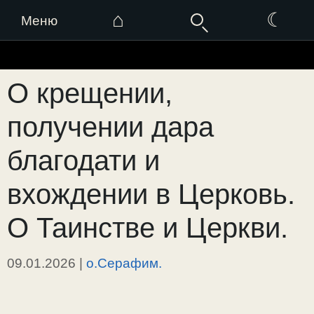
⌂
☾
Меню
Перейти
к
О крещении,
содержимому
получении дара
благодати и
вхождении в Церковь.
О Таинстве и Церкви.
09.01.2026
|
о.Серафим.