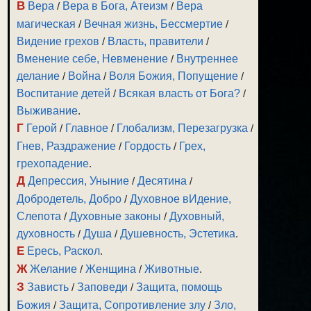
В
Вера
/
Вера в Бога, Атеизм
/
Вера
магическая
/
Вечная жизнь, Бессмертие
/
Видение грехов
/
Власть, правители
/
Вменение себе, Невменение
/
Внутреннее
делание
/
Война
/
Воля Божия, Попущение
/
Воспитание детей
/
Всякая власть от Бога?
/
Выживание
.
Г
Герой
/
Главное
/
Глобализм, Перезагрузка
/
Гнев, Раздражение
/
Гордость
/
Грех,
грехопадение
.
Д
Депрессия, Уныние
/
Десятина
/
Добродетель, Добро
/
Духовное вИдение,
Слепота
/
Духовные законы
/
Духовный,
духовность
/
Душа
/
Душевность, Эстетика
.
Е
Ересь, Раскол
.
Ж
Желание
/
Женщина
/
Животные
.
З
Зависть
/
Заповеди
/
Защита, помощь
Божия
/
Защита, Сопротивление злу
/
Зло,