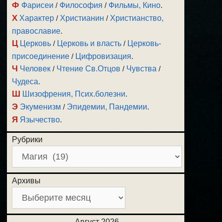
Ф
Фарисеи
/
Философия
/
Фильмы, Кино
.
Х
Характер
/
Христианин
/
Христианство,
православие
.
Ц
Церковь
/
Церковь и власть
/
Церковь-
присоединение
/
Цифровизация
.
Ч
Человек
/
Чтение Св.Отцов
/
Чувства
/
Чудеса
.
Ш
Шизофрения, Псих.болезни
.
Э
Экуменизм
/
Эпидемии, Пандемии
.
Я
Язычество
.
Рубрики
Архивы
Август 2026