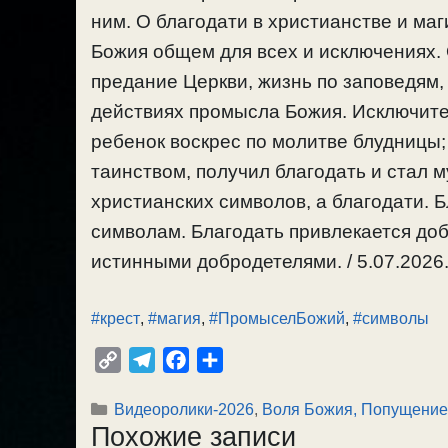
ним. О благодати в христианстве и ма
Божия общем для всех и исключениях.
предание Церкви, жизнь по заповедям
действиях промысла Божия. Исключит
ребенок воскрес по молитве блудницы
таинством, получил благодать и стал м
христианских символов, а благодати. 
символам. Благодать привлекается д
истинными добродетелями. / 5.07.2026
#крест
,
#магия
,
#ПромыселБожий
,
#символы
C
T
F
О
o
e
a
т
Рубрики
Видеоролики-2026
,
Воля Божия, Попущение
p
l
c
п
Похожие записи
y
e
e
р