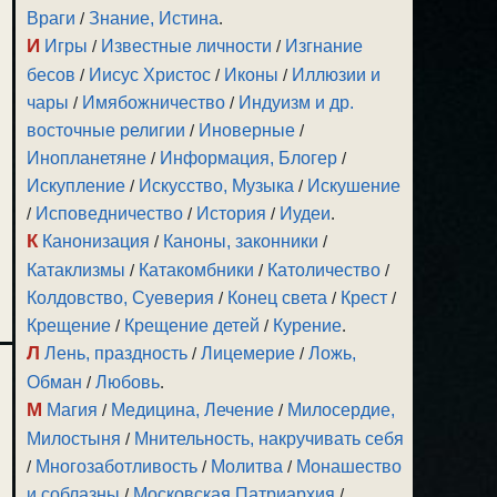
Враги
/
Знание, Истина
.
И
Игры
/
Известные личности
/
Изгнание
бесов
/
Иисус Христос
/
Иконы
/
Иллюзии и
чары
/
Имябожничество
/
Индуизм и др.
восточные религии
/
Иноверные
/
Инопланетяне
/
Информация, Блогер
/
Искупление
/
Искусство, Музыка
/
Искушение
/
Исповедничество
/
История
/
Иудеи
.
К
Канонизация
/
Каноны, законники
/
Катаклизмы
/
Катакомбники
/
Католичество
/
Колдовство, Суеверия
/
Конец света
/
Крест
/
Крещение
/
Крещение детей
/
Курение
.
Л
Лень, праздность
/
Лицемерие
/
Ложь,
Обман
/
Любовь
.
М
Магия
/
Медицина, Лечение
/
Милосердие,
Милостыня
/
Мнительность, накручивать себя
/
Многозаботливость
/
Молитва
/
Монашество
и соблазны
/
Московская Патриархия
/