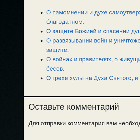
L
g
b
а
О самомнении и духе самоутвер
i
r
o
в
n
благодатном.
a
o
и
k
m
k
т
О защите Божией и спасении душ
ь
О развязывании войн и уничтоже
защите.
О войнах и правителях, о живущ
бесов.
О грехе хулы на Духа Святого, и
Оставьте комментарий
Для отправки комментария вам необх