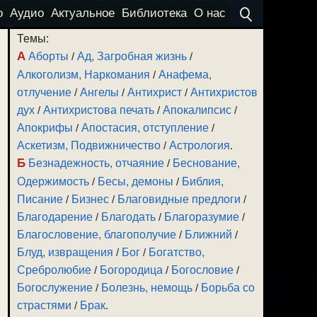
о
Аудио
Актуальное
Библиотека
О нас
Темы:
А
Аборты
/
Ад, Загробная жизнь
/
Алкоголизм, Наркомания
/
Анафема,
отлучение
/
Ангелы
/
Антихрист
/
Антихристов
дух
/
Антихристова печать
/
Апокалипсис
/
Апокрифы
/
Апостасия, отступление
/
Аскетизм, Подвижничество
/
Астрология
.
Б
Безнадежность, отчаяние
/
Беснование,
Одержимость
/
Бесы, демоны
/
Библия,
Писание
/
Бизнес
/
Благовидные предлоги
/
Благодарение
/
Благодать
/
Благоразумие
/
Благословение, благополучие
/
Ближний
/
Блуд, извращения
/
Бог
/
Богатство,
Сребролюбие
/
Богородица
/
Богословие
/
Богослужение
/
Болезнь, немощь
/
Борьба со
страстями
/
Брак
.