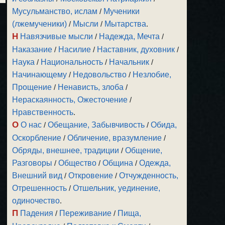
Мусульманство, ислам
/
Мученики
(лжемученики)
/
Мысли
/
Мытарства
.
Н
Навязчивые мысли
/
Надежда, Мечта
/
Наказание
/
Насилие
/
Наставник, духовник
/
Наука
/
Национальность
/
Начальник
/
Начинающему
/
Недовольство
/
Незлобие,
Прощение
/
Ненависть, злоба
/
Нераскаянность, Ожесточение
/
Нравственность
.
О
О нас
/
Обещание, Забывчивость
/
Обида,
Оскорбление
/
Обличение, вразумление
/
Обряды, внешнее, традиции
/
Общение,
Разговоры
/
Общество
/
Община
/
Одежда,
Внешний вид
/
Откровение
/
Отчужденность,
Отрешенность
/
Отшельник, уединение,
одиночество
.
П
Падения
/
Переживание
/
Пища,