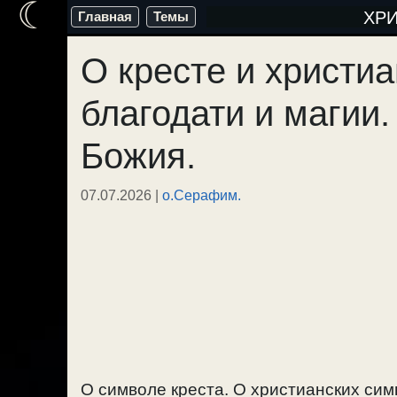
☾
Перейти
ХР
Главная
Темы
к
О кресте и христи
содержимому
благодати и магии
Божия.
07.07.2026
|
о.Серафим.
О символе креста. О христианских сим