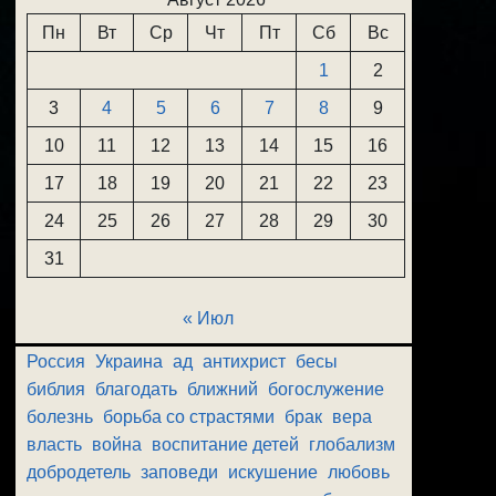
Пн
Вт
Ср
Чт
Пт
Сб
Вс
1
2
3
4
5
6
7
8
9
10
11
12
13
14
15
16
17
18
19
20
21
22
23
24
25
26
27
28
29
30
31
« Июл
Россия
Украина
ад
антихрист
бесы
библия
благодать
ближний
богослужение
болезнь
борьба со страстями
брак
вера
власть
война
воспитание детей
глобализм
добродетель
заповеди
искушение
любовь