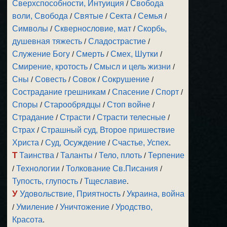
Сверхспособности, Интуиция
/
Свобода
воли, Свобода
/
Святые
/
Секта
/
Семья
/
Символы
/
Сквернословие, мат
/
Скорбь,
душевная тяжесть
/
Сладострастие
/
Служение Богу
/
Смерть
/
Смех, Шутки
/
Смирение, кротость
/
Смысл и цель жизни
/
Сны
/
Совесть
/
Совок
/
Сокрушение
/
Сострадание грешникам
/
Спасение
/
Спорт
/
Споры
/
Старообрядцы
/
Стоп войне
/
Страдание
/
Страсти
/
Страсти телесные
/
Страх
/
Страшный суд, Второе пришествие
Христа
/
Суд, Осуждение
/
Счастье, Успех
.
Т
Таинства
/
Таланты
/
Тело, плоть
/
Терпение
/
Технологии
/
Толкование Св.Писания
/
Тупость, глупость
/
Тщеславие
.
У
Удовольствие, Приятность
/
Украина, война
/
Умиление
/
Уничтожение
/
Уродство,
Красота
.