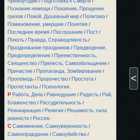
Чревоугодие
/
Подготовка к Смерти
/
Познание немощи
/
Покаяние, Прощение
грехов
/
Покой, Душевный мир
/
Политика
/
Поминовение, умершие
/
Понятия
/
Последнее время
/
Послушание
/
Пост
/
Похоть
/
Правда, Справедливость
/
Празднование праздников
/
Предведение,
Предопределение
/
Преемственность,
Священство
/
Прелесть, Самообольщение
/
Причастие
/
Пропаганда, Зомбирование
/
<
Проповедь
/
Пророчество
/
Простота
/
Протестанты
/
Психология
.
Р
Работа, Дела
/
Равнодушие
/
Радость
/
Рай,
Блаженство
/
Рассудительность
/
Реинкарнация
/
Религия
/
Решимость, сила
ревности
/
Россия
.
С
Самомнение, Самоуверенность
/
Самооправдание
/
Самоубийство
/