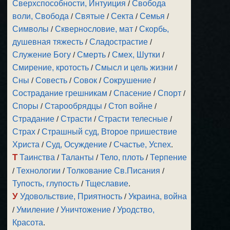
Сверхспособности, Интуиция
/
Свобода
воли, Свобода
/
Святые
/
Секта
/
Семья
/
Символы
/
Сквернословие, мат
/
Скорбь,
душевная тяжесть
/
Сладострастие
/
Служение Богу
/
Смерть
/
Смех, Шутки
/
Смирение, кротость
/
Смысл и цель жизни
/
Сны
/
Совесть
/
Совок
/
Сокрушение
/
Сострадание грешникам
/
Спасение
/
Спорт
/
Споры
/
Старообрядцы
/
Стоп войне
/
Страдание
/
Страсти
/
Страсти телесные
/
Страх
/
Страшный суд, Второе пришествие
Христа
/
Суд, Осуждение
/
Счастье, Успех
.
Т
Таинства
/
Таланты
/
Тело, плоть
/
Терпение
/
Технологии
/
Толкование Св.Писания
/
Тупость, глупость
/
Тщеславие
.
У
Удовольствие, Приятность
/
Украина, война
/
Умиление
/
Уничтожение
/
Уродство,
Красота
.