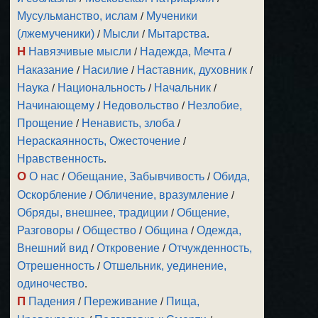
Мусульманство, ислам
/
Мученики
(лжемученики)
/
Мысли
/
Мытарства
.
Н
Навязчивые мысли
/
Надежда, Мечта
/
Наказание
/
Насилие
/
Наставник, духовник
/
Наука
/
Национальность
/
Начальник
/
Начинающему
/
Недовольство
/
Незлобие,
Прощение
/
Ненависть, злоба
/
Нераскаянность, Ожесточение
/
Нравственность
.
О
О нас
/
Обещание, Забывчивость
/
Обида,
Оскорбление
/
Обличение, вразумление
/
Обряды, внешнее, традиции
/
Общение,
Разговоры
/
Общество
/
Община
/
Одежда,
Внешний вид
/
Откровение
/
Отчужденность,
Отрешенность
/
Отшельник, уединение,
одиночество
.
П
Падения
/
Переживание
/
Пища,