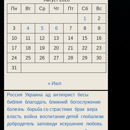
Пн
Вт
Ср
Чт
Пт
Сб
Вс
1
2
3
4
5
6
7
8
9
10
11
12
13
14
15
16
17
18
19
20
21
22
23
24
25
26
27
28
29
30
31
« Июл
Россия
Украина
ад
антихрист
бесы
библия
благодать
ближний
богослужение
болезнь
борьба со страстями
брак
вера
власть
война
воспитание детей
глобализм
добродетель
заповеди
искушение
любовь