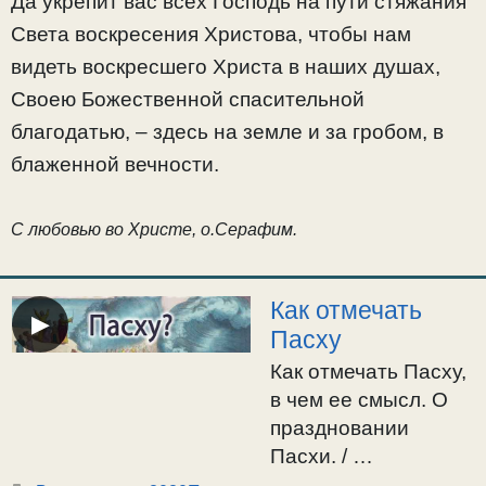
Да укрепит вас всех Господь на пути стяжания
Света воскресения Христова, чтобы нам
видеть воскресшего Христа в наших душах,
Своею Божественной спасительной
благодатью, – здесь на земле и за гробом, в
блаженной вечности.
С любовью во Христе, о.Серафим.
Как отмечать
▶
Пасху
Как отмечать Пасху,
в чем ее смысл. О
праздновании
Пасхи. /
10.04.2020г.