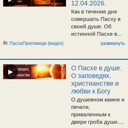
12.04.2026.
огласительное на
Как в течение дня
Святую Пасху,
совершать Пасху в
свт.Иоанна
своей душе. Об
Златоуста. Апостол
истинной Пасхе в
Деян.1:1-8, и
душе. Пасха,
Евангелие Иоан.1:1-
Пасха
Проповеди (видео)
развернуть
Светлое Христово
17 (на Пасху).
Воскресение. /
Воскресение
12.04.2026.
Христово видевше.
О Пасхе в душе.
▶
Ектении. Отпуст. /
О заповедях,
12.04.2026.
христианстве и
любви к Богу
О душевном камне и
печати,
приваленным к
двери гроба души.