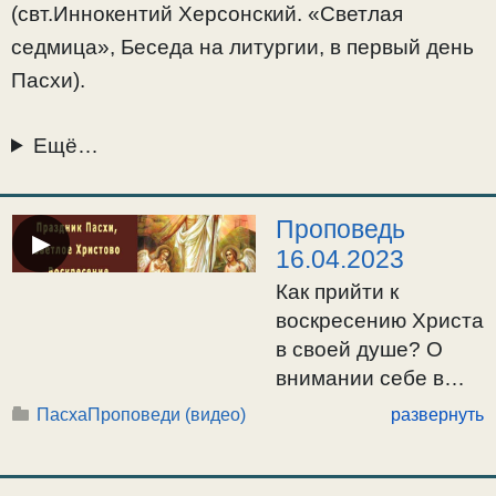
(свт.Иннокентий Херсонский. «Светлая
седмица», Беседа на литургии, в первый день
Пасхи).
Ещё…
Проповедь
▶
16.04.2023
Как прийти к
воскресению Христа
в своей душе? О
внимании себе в
духовной жизни. О
Пасха
Проповеди (видео)
развернуть
совершении Пасхи в
душе. О связи Пасхи
с борьбой со