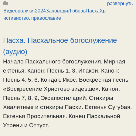
Как отвалить этот
развернуть
камень, чтобы
Видеоролики-2024
Заповеди
Любовь
Пасха
Хр
Христос воскрес в
истианство, православие
твоей душе. Что
такое Пасха? О
Пасха. Пасхальное богослужение
внешнем
праздновании
(аудио)
Пасхи и
Начало Пасхального богослужения. Мирная
совершении ее в
ектенья. Канон: Песнь 1, 3, Ипакои. Канон:
душе. О заповедях
Песнь 4, 5, 6, Кондак, Икос. Воскресная песнь
человеческих, и
истинной
«Воскресение Христово видевше». Канон:
добродетели. Как
Песнь 7, 8, 9, Эксапостиларий. Стихиры
правильно понимать
Хвалитные и стихиры Пасхи. Ектенья Сугубая.
слова: Кому Церковь
Ектенья Просительная. Конец Пасхальной
не мать, тому Бог не
Утрени и Отпуст.
отец? О
применении