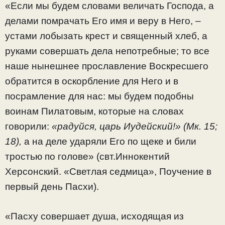
«Если мы будем словами величать Господа, а
делами помрачать Его имя и веру в Него, –
устами лобызать крест и священный хлеб, а
руками совершать дела непотребные; то все
наше нынешнее прославление Воскресшего
обратится в оскорбление для Него и в
посрамление для нас: мы будем подобны
воинам Пилатовым, которые на словах
говорили:
«радуйся, царь Иудейский!»
(Мк. 15;
18),
а на деле ударяли Его по щеке и били
тростью по голове» (свт.Иннокентий
Херсонский. «Светлая седмица», Поучение в
первый день Пасхи).
«Пасху совершает душа, исходящая из