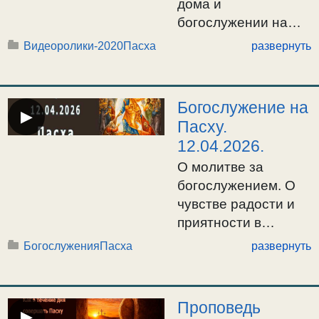
дома и
богослужении на
Пасху. / 17.04.2020г.
Видеоролики-2020
Пасха
развернуть
Богослужение на
▶
Пасху.
12.04.2026.
О молитве за
богослужением. О
чувстве радости и
приятности в
молитве. 06:57
Богослужения
Пасха
развернуть
Начало. Ектения
Великая. Канон
Пасхи. Стихиры
Проповедь
▶
Пасхи. Слово