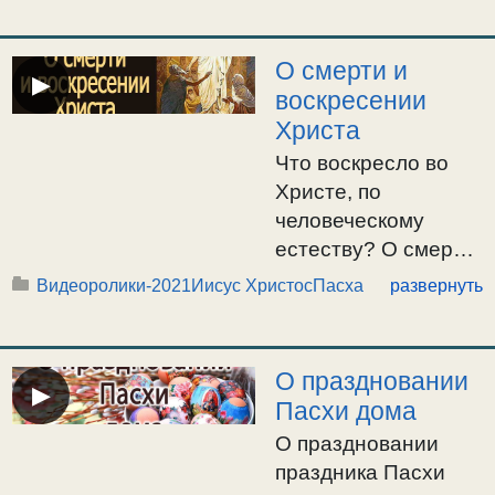
О смерти и
▶
воскресении
Христа
Что воскресло во
Христе, по
человеческому
естеству? О смерти
и воскресении
Видеоролики-2021
Иисус Христос
Пасха
развернуть
Христа. О духовном
пути к спасению.
Дар спасительной
О праздновании
▶
благодати дарован
Пасхи дома
через Христа. /
О праздновании
10.12.2021г.
праздника Пасхи