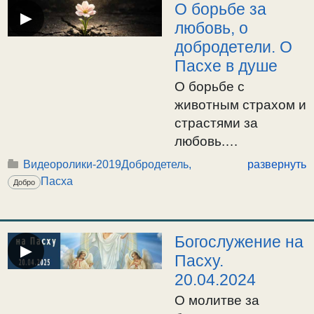
О борьбе за
▶
страстями. О
любовь, о
пасхальных
добродетели. О
символах. О
Пасхе в душе
главном и
О борьбе с
второстепенном в
животным страхом и
празднике Пасхи и
страстями за
христианстве. 20:27
любовь.
Об отношении к злу.
Добродетель –
О любви к правде и
Видеоролики-2019
Добродетель,
развернуть
жизнь души. О
справедливости, о
Пасха
Добро
Пасхе в душе лично
незлобии и
для человека. Пасха
сострадательной
– переход от
любви. О двух
Богослужение на
▶
страсти к
крайностях, —
Пасху.
добродетели через
ревности не по
20.04.2024
искоренение
разуму и
О молитве за
страсти и
сладострастии.