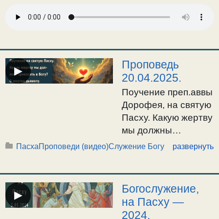
изречений Святых и
признаках духовной
слепоты. О
применении буквы
закона, — канонов,
Проповедь
▶
правил, — и духе
20.04.2025.
закона.
Поучение преп.аввы
Фарисейское
Дорофея, на святую
понятие о
Пасху. Какую жертву
христианстве.
мы должны
Христианство — это
приносить Богу? О
Пасха
Проповеди (видео)
Служение Богу
развернуть
не умовое знание.
жертве дьяволу. О
Христианство как
служении Богу в
дух, — о его
духе. Пасха,
Богослужение,
оттенках и
▶
Светлое Христово
на Пасху —
свойствах в душе. О
Воскресение. /
2024.
признаках истинной