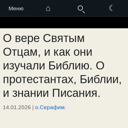
⌂
☾
Меню
Перейти
к
О вере Святым
содержимому
Отцам, и как они
изучали Библию. О
протестантах, Библии,
и знании Писания.
14.01.2026
|
о.Серафим.