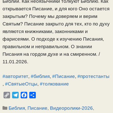
Библии. Как неоязычники толкуют Библию. Как
открывается Писание, и для кого Оно остается
закрытым? Почему мы доверяем и верим
Святым? Писание закрыто для тех, кто по духу
являются книжниками, законниками и
фарисеями. О подходе к изучению Писания,
правильном и неправильном. О знании
Писания на гордом духе и на смиренном. /
11.01.2026.
#авторитет
,
#библия
,
#Писание
,
#протестанты
,
#СвятыеОтцы
,
#толкование
C
T
F
О
o
e
a
т
Рубрики
Библия, Писание
,
Видеоролики-2026
,
p
l
c
п