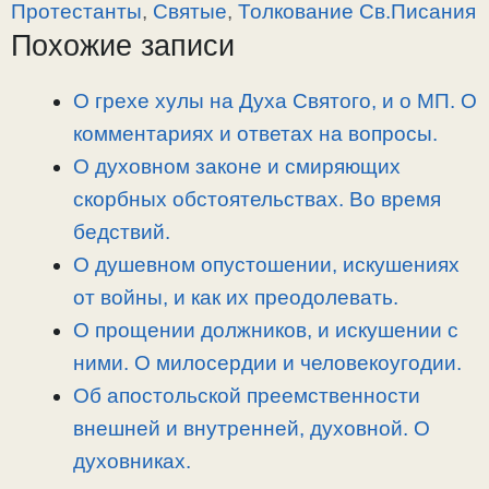
y
e
e
р
Протестанты
,
Святые
,
Толкование Св.Писания
L
g
b
а
Похожие записи
i
r
o
в
n
a
o
и
О грехе хулы на Духа Святого, и о МП. О
k
m
k
т
комментариях и ответах на вопросы.
ь
О духовном законе и смиряющих
скорбных обстоятельствах. Во время
бедствий.
О душевном опустошении, искушениях
от войны, и как их преодолевать.
О прощении должников, и искушении с
ними. О милосердии и человекоугодии.
Об апостольской преемственности
внешней и внутренней, духовной. О
духовниках.