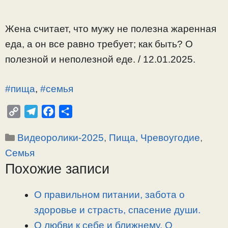
Жена считает, что мужу не полезна жаренная
еда, а он все равно требует; как быть? О
полезной и неполезной еде. / 12.01.2025.
#пища
,
#семья
C
T
F
О
o
e
a
т
Рубрики
Видеоролики-2025
,
Пища, Чревоугодие
,
p
l
c
п
y
e
e
р
Семья
L
g
b
а
Похожие записи
i
r
o
в
n
a
o
и
О правильном питании, забота о
k
m
k
т
здоровье и страсть, спасение души.
ь
О любви к себе и ближнему. О