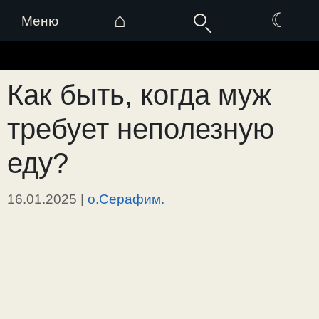
⌂
☾
Меню
Перейти
к
Как быть, когда муж
содержимому
требует неполезную
еду?
16.01.2025
|
о.Серафим.