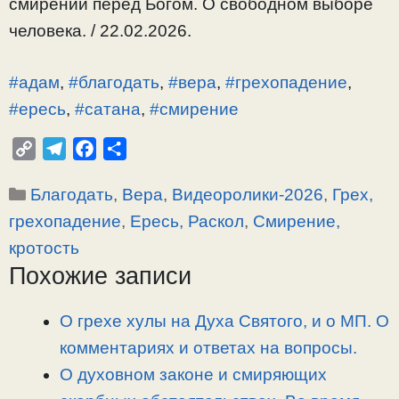
смирении перед Богом. О свободном выборе
человека. / 22.02.2026.
#адам
,
#благодать
,
#вера
,
#грехопадение
,
#ересь
,
#сатана
,
#смирение
C
T
F
О
o
e
a
т
Рубрики
Благодать
,
Вера
,
Видеоролики-2026
,
Грех,
p
l
c
п
y
e
e
р
грехопадение
,
Ересь, Раскол
,
Смирение,
L
g
b
а
кротость
i
r
o
в
Похожие записи
n
a
o
и
k
m
k
т
О грехе хулы на Духа Святого, и о МП. О
ь
комментариях и ответах на вопросы.
О духовном законе и смиряющих