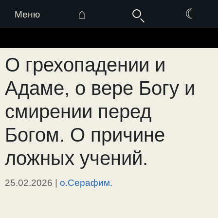
⌂
☾
Меню
Перейти
к
О грехопадении и
содержимому
Адаме, о вере Богу и
смирении перед
Богом. О причине
ложных учений.
25.02.2026
|
о.Серафим.