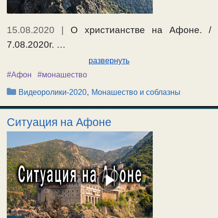
15.08.2020
|
О христианстве на Афоне. /
7.08.2020г. …
развернуть
#Афон
#монашество
Рубрики
,
Видеоролики-2020
Монашество и соблазны
Ситуация на Афоне