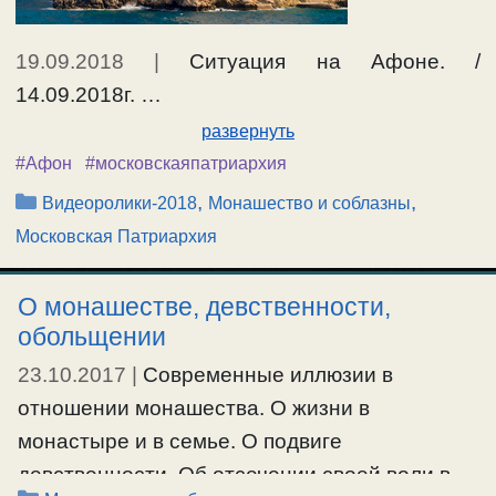
19.09.2018
|
Ситуация на Афоне. /
14.09.2018г. …
развернуть
#Афон
#московскаяпатриархия
Рубрики
,
,
Видеоролики-2018
Монашество и соблазны
Московская Патриархия
О монашестве, девственности,
обольщении
23.10.2017
|
Современные иллюзии в
отношении монашества. О жизни в
монастыре и в семье. О подвиге
девственности. Об отсечении своей воли в