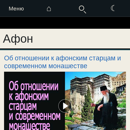
⌂
☾
Меню
Перейти
к
Афон
содержимому
Об отношении к афонским старцам и
современном монашестве