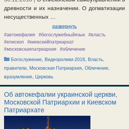
древности и их назначении. О догматизации
несущественных …
развернуть
#автокефалия
#богослужебныйязык
#власть
#епископ
#киевскийпатриархат
#московскаяпатриархия
#обличение
Рубрики
,
,
Богослужение
Видеоролики-2018
Власть,
,
,
правители
Московская Патриархия
Обличение,
,
вразумление
Церковь
Об автокефалии украинской церкви,
Московской Патриархии и Киевском
Патриархате