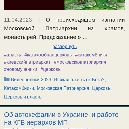
11.04.2023
|
О происходящем изгнании
Московской Патриархии из храмов,
монастырей. Предсказание о …
развернуть
#власть
#катакомбнаяцерковь
#катакомбники
#киевскийпатриархат
#московскаяпатриархия
#новомученики
#церковь
Рубрики
,
,
Видеоролики-2023
Всякая власть от Бога?
,
,
,
Катакомбники
Московская Патриархия
Церковь
Церковь и власть
Об автокефалии в Украине, и работе
на КГБ иерархов МП