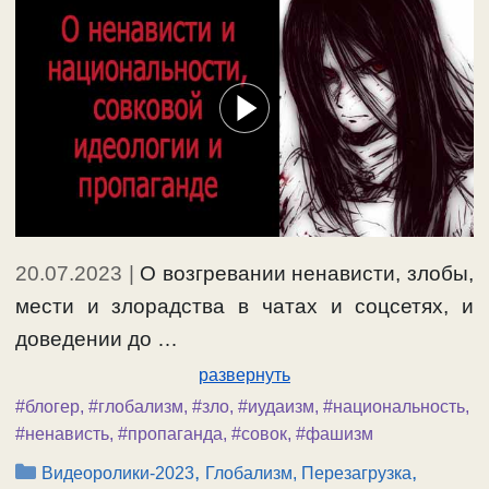
20.07.2023
|
О возгревании ненависти, злобы,
мести и злорадства в чатах и соцсетях, и
доведении до …
развернуть
#блогер
,
#глобализм
,
#зло
,
#иудаизм
,
#национальность
,
#ненависть
,
#пропаганда
,
#совок
,
#фашизм
Рубрики
,
,
Видеоролики-2023
Глобализм, Перезагрузка