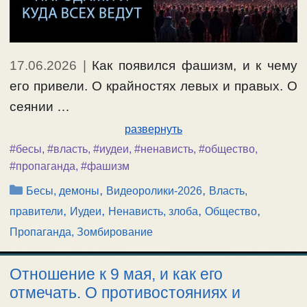
17.06.2026
|
Как появился фашизм, и к чему
его привели. О крайностях левых и правых. О
сеянии …
развернуть
#бесы
,
#власть
,
#иудеи
,
#ненависть
,
#общество
,
#пропаганда
,
#фашизм
Рубрики
,
,
Бесы, демоны
Видеоролики-2026
Власть,
,
,
,
,
правители
Иудеи
Ненависть, злоба
Общество
Пропаганда, Зомбирование
Отношение к 9 мая, и как его
отмечать. О противостояниях и