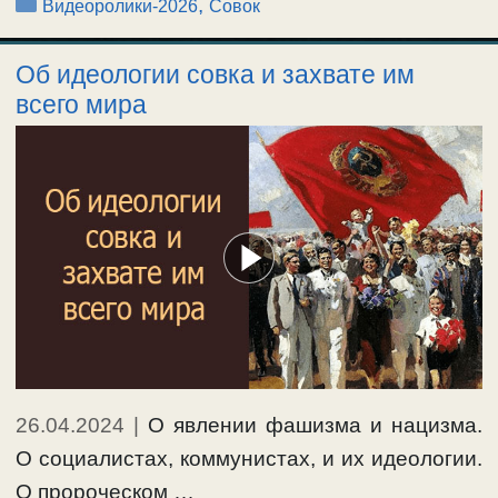
Рубрики
,
Видеоролики-2026
Совок
Об идеологии совка и захвате им
всего мира
26.04.2024
|
О явлении фашизма и нацизма.
О социалистах, коммунистах, и их идеологии.
О пророческом …