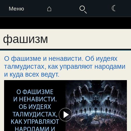
⌂
☾
Меню
Перейти
к
фашизм
содержимому
О фашизме и ненависти. Об иудеях
талмудистах, как управляют народами
и куда всех ведут.