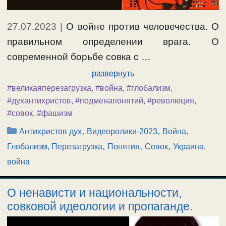
27.07.2023
|
О войне против человечества. О
правильном определении врага. О
современной борьбе совка с …
развернуть
#великаяперезагрузка
,
#война
,
#глобализм
,
#духантихристов
,
#подменапонятий
,
#революция
,
#совок
,
#фашизм
Рубрики
,
,
,
Антихристов дух
Видеоролики-2023
Война
,
,
,
Глобализм, Перезагрузка
Понятия
Совок
Украина,
война
О ненависти и национальности,
совковой идеологии и пропаганде.