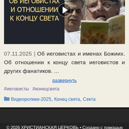
07.11.2025
|
Об иеговистах и именах Божиих.
Об отношении к концу света иеговистов и
других фанатиков. …
развернуть
#иеговисты
#конецсвета
Рубрики
,
,
Видеоролики-2025
Конец света
Секта
© 2026 ХРИСТИАНСКАЯ ЦЕРКОВЬ
• Создано с помощью