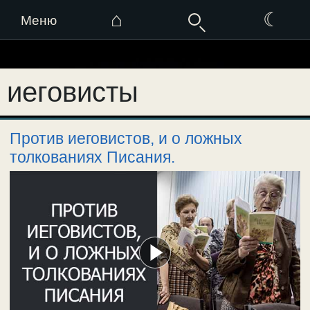
⌂
☾
Меню
Перейти
к
иеговисты
содержимому
Против иеговистов, и о ложных
толкованиях Писания.