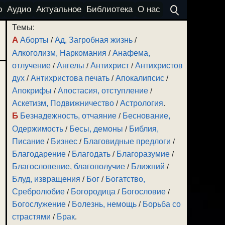
о
Аудио
Актуальное
Библиотека
О нас
Темы:
А
Аборты
/
Ад, Загробная жизнь
/
Алкоголизм, Наркомания
/
Анафема,
отлучение
/
Ангелы
/
Антихрист
/
Антихристов
дух
/
Антихристова печать
/
Апокалипсис
/
Апокрифы
/
Апостасия, отступление
/
Аскетизм, Подвижничество
/
Астрология
.
Б
Безнадежность, отчаяние
/
Беснование,
Одержимость
/
Бесы, демоны
/
Библия,
Писание
/
Бизнес
/
Благовидные предлоги
/
Благодарение
/
Благодать
/
Благоразумие
/
Благословение, благополучие
/
Ближний
/
Блуд, извращения
/
Бог
/
Богатство,
Сребролюбие
/
Богородица
/
Богословие
/
Богослужение
/
Болезнь, немощь
/
Борьба со
страстями
/
Брак
.