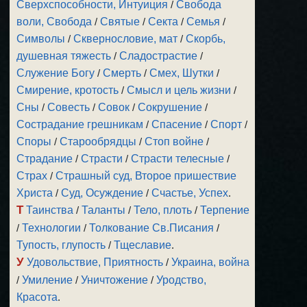
Сверхспособности, Интуиция
/
Свобода
воли, Свобода
/
Святые
/
Секта
/
Семья
/
Символы
/
Сквернословие, мат
/
Скорбь,
душевная тяжесть
/
Сладострастие
/
Служение Богу
/
Смерть
/
Смех, Шутки
/
Смирение, кротость
/
Смысл и цель жизни
/
Сны
/
Совесть
/
Совок
/
Сокрушение
/
Сострадание грешникам
/
Спасение
/
Спорт
/
Споры
/
Старообрядцы
/
Стоп войне
/
Страдание
/
Страсти
/
Страсти телесные
/
Страх
/
Страшный суд, Второе пришествие
Христа
/
Суд, Осуждение
/
Счастье, Успех
.
Т
Таинства
/
Таланты
/
Тело, плоть
/
Терпение
/
Технологии
/
Толкование Св.Писания
/
Тупость, глупость
/
Тщеславие
.
У
Удовольствие, Приятность
/
Украина, война
/
Умиление
/
Уничтожение
/
Уродство,
Красота
.