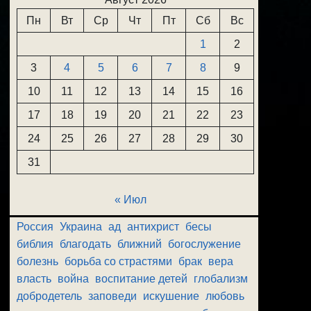
Пн
Вт
Ср
Чт
Пт
Сб
Вс
1
2
3
4
5
6
7
8
9
10
11
12
13
14
15
16
17
18
19
20
21
22
23
24
25
26
27
28
29
30
31
« Июл
Россия
Украина
ад
антихрист
бесы
библия
благодать
ближний
богослужение
болезнь
борьба со страстями
брак
вера
власть
война
воспитание детей
глобализм
добродетель
заповеди
искушение
любовь