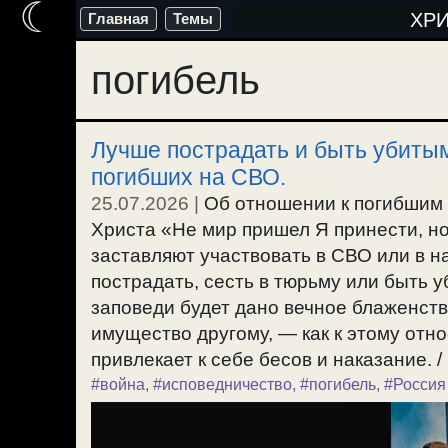
☾
Перейти
ХР
Главная
Темы
к
погибель
содержимому
Лучше пострадать и быть убитым
погибших на СВО.
25.07.2026
|
Об отношении к погибшим
Христа «Не мир пришел Я принести, но
заставляют участвовать в СВО или в н
пострадать, сесть в тюрьму или быть уб
заповеди будет дано вечное блаженств
имущество другому, — как к этому отно
привлекает к себе бесов и наказание. /
#война
,
#исповедничество
,
#погибель
,
#Россия