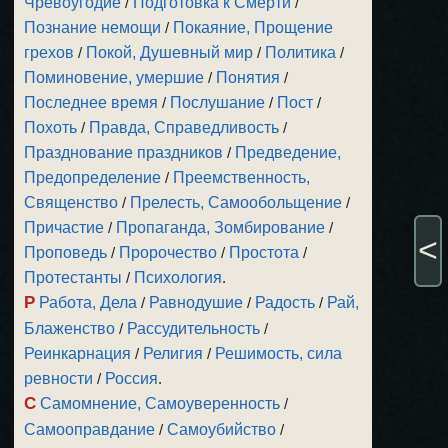
Чревоугодие
/
Подготовка к Смерти
/
Познание немощи
/
Покаяние, Прощение
грехов
/
Покой, Душевный мир
/
Политика
/
Поминовение, умершие
/
Понятия
/
Последнее время
/
Послушание
/
Пост
/
Похоть
/
Правда, Справедливость
/
Празднование праздников
/
Предведение,
Предопределение
/
Преемственность,
Священство
/
Прелесть, Самообольщение
/
Причастие
/
Пропаганда, Зомбирование
/
<
Проповедь
/
Пророчество
/
Простота
/
Протестанты
/
Психология
.
Р
Работа, Дела
/
Равнодушие
/
Радость
/
Рай,
Блаженство
/
Рассудительность
/
Реинкарнация
/
Религия
/
Решимость, сила
ревности
/
Россия
.
С
Самомнение, Самоуверенность
/
Самооправдание
/
Самоубийство
/