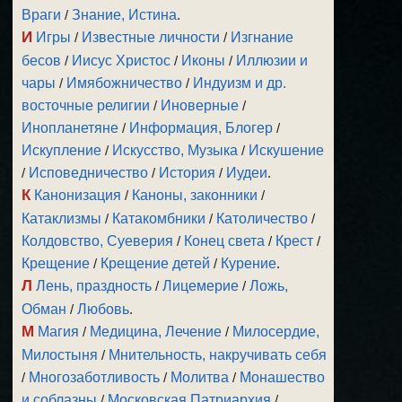
Враги
/
Знание, Истина
.
И
Игры
/
Известные личности
/
Изгнание
бесов
/
Иисус Христос
/
Иконы
/
Иллюзии и
чары
/
Имябожничество
/
Индуизм и др.
восточные религии
/
Иноверные
/
Инопланетяне
/
Информация, Блогер
/
Искупление
/
Искусство, Музыка
/
Искушение
/
Исповедничество
/
История
/
Иудеи
.
К
Канонизация
/
Каноны, законники
/
Катаклизмы
/
Катакомбники
/
Католичество
/
Колдовство, Суеверия
/
Конец света
/
Крест
/
Крещение
/
Крещение детей
/
Курение
.
Л
Лень, праздность
/
Лицемерие
/
Ложь,
Обман
/
Любовь
.
М
Магия
/
Медицина, Лечение
/
Милосердие,
Милостыня
/
Мнительность, накручивать себя
/
Многозаботливость
/
Молитва
/
Монашество
и соблазны
/
Московская Патриархия
/