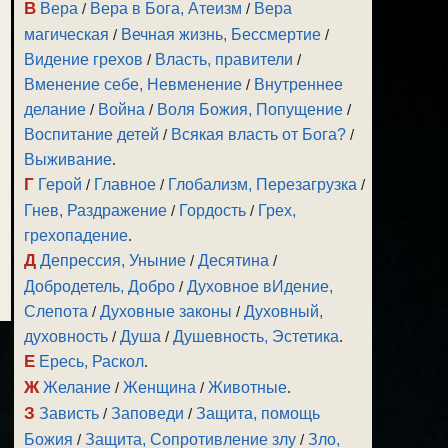
В
Вера
/
Вера в Бога, Атеизм
/
Вера
магическая
/
Вечная жизнь, Бессмертие
/
Видение грехов
/
Власть, правители
/
Вменение себе, Невменение
/
Внутреннее
делание
/
Война
/
Воля Божия, Попущение
/
Воспитание детей
/
Всякая власть от Бога?
/
Выживание
.
Г
Герой
/
Главное
/
Глобализм, Перезагрузка
/
Гнев, Раздражение
/
Гордость
/
Грех,
грехопадение
.
Д
Депрессия, Уныние
/
Десятина
/
Добродетель, Добро
/
Духовное вИдение,
Слепота
/
Духовные законы
/
Духовный,
духовность
/
Душа
/
Душевность, Эстетика
.
Е
Ересь, Раскол
.
Ж
Желание
/
Женщина
/
Животные
.
З
Зависть
/
Заповеди
/
Защита, помощь
Божия
/
Защита, Сопротивление злу
/
Зло,