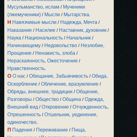
Мусульманство, ислам
/
Мученики
(лжемученики)
/
Мысли
/
Мытарства
.
Н
Навязчивые мысли
/
Надежда, Мечта
/
Наказание
/
Насилие
/
Наставник, духовник
/
Наука
/
Национальность
/
Начальник
/
Начинающему
/
Недовольство
/
Незлобие,
Прощение
/
Ненависть, злоба
/
Нераскаянность, Ожесточение
/
Нравственность
.
О
О нас
/
Обещание, Забывчивость
/
Обида,
Оскорбление
/
Обличение, вразумление
/
Обряды, внешнее, традиции
/
Общение,
Разговоры
/
Общество
/
Община
/
Одежда,
Внешний вид
/
Откровение
/
Отчужденность,
Отрешенность
/
Отшельник, уединение,
одиночество
.
П
Падения
/
Переживание
/
Пища,