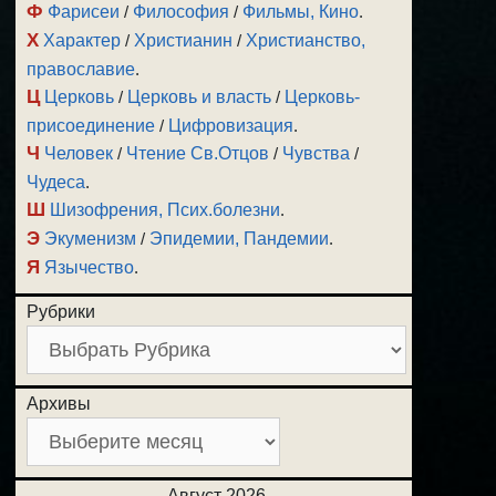
Ф
Фарисеи
/
Философия
/
Фильмы, Кино
.
Х
Характер
/
Христианин
/
Христианство,
православие
.
Ц
Церковь
/
Церковь и власть
/
Церковь-
присоединение
/
Цифровизация
.
Ч
Человек
/
Чтение Св.Отцов
/
Чувства
/
Чудеса
.
Ш
Шизофрения, Псих.болезни
.
Э
Экуменизм
/
Эпидемии, Пандемии
.
Я
Язычество
.
Рубрики
Архивы
Август 2026