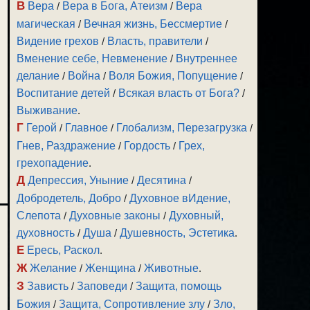
В
Вера
/
Вера в Бога, Атеизм
/
Вера
магическая
/
Вечная жизнь, Бессмертие
/
Видение грехов
/
Власть, правители
/
Вменение себе, Невменение
/
Внутреннее
делание
/
Война
/
Воля Божия, Попущение
/
Воспитание детей
/
Всякая власть от Бога?
/
Выживание
.
Г
Герой
/
Главное
/
Глобализм, Перезагрузка
/
Гнев, Раздражение
/
Гордость
/
Грех,
грехопадение
.
Д
Депрессия, Уныние
/
Десятина
/
Добродетель, Добро
/
Духовное вИдение,
Слепота
/
Духовные законы
/
Духовный,
духовность
/
Душа
/
Душевность, Эстетика
.
Е
Ересь, Раскол
.
Ж
Желание
/
Женщина
/
Животные
.
З
Зависть
/
Заповеди
/
Защита, помощь
Божия
/
Защита, Сопротивление злу
/
Зло,