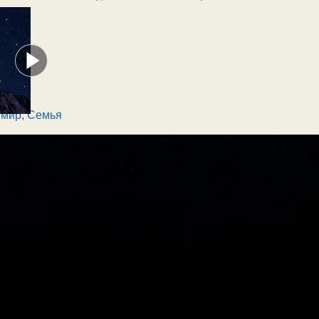
 мир
,
Семья