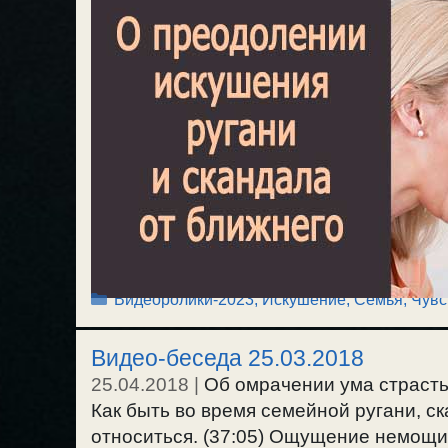
Рубрики
Видеоролики-2023
,
Искушение
,
Семья
,
Чувс
Видео-беседа 25.03.2018
25.04.2018
|
Об омрачении ума страстью
Как быть во время семейной ругани, ска
относиться. (37:05) Ощущение немощи 