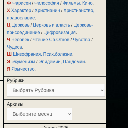
Ф
Фарисеи
/
Философия
/
Фильмы, Кино
.
Х
Характер
/
Христианин
/
Христианство,
православие
.
Ц
Церковь
/
Церковь и власть
/
Церковь-
присоединение
/
Цифровизация
.
Ч
Человек
/
Чтение Св.Отцов
/
Чувства
/
Чудеса
.
Ш
Шизофрения, Псих.болезни
.
Э
Экуменизм
/
Эпидемии, Пандемии
.
Я
Язычество
.
Рубрики
Архивы
Август 2026