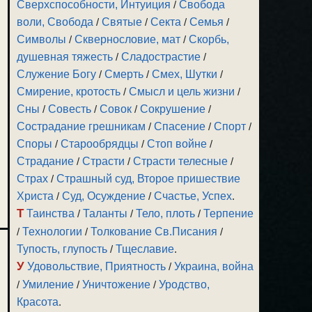
Сверхспособности, Интуиция
/
Свобода
воли, Свобода
/
Святые
/
Секта
/
Семья
/
Символы
/
Сквернословие, мат
/
Скорбь,
душевная тяжесть
/
Сладострастие
/
Служение Богу
/
Смерть
/
Смех, Шутки
/
Смирение, кротость
/
Смысл и цель жизни
/
Сны
/
Совесть
/
Совок
/
Сокрушение
/
Сострадание грешникам
/
Спасение
/
Спорт
/
Споры
/
Старообрядцы
/
Стоп войне
/
Страдание
/
Страсти
/
Страсти телесные
/
Страх
/
Страшный суд, Второе пришествие
Христа
/
Суд, Осуждение
/
Счастье, Успех
.
Т
Таинства
/
Таланты
/
Тело, плоть
/
Терпение
/
Технологии
/
Толкование Св.Писания
/
Тупость, глупость
/
Тщеславие
.
У
Удовольствие, Приятность
/
Украина, война
/
Умиление
/
Уничтожение
/
Уродство,
Красота
.