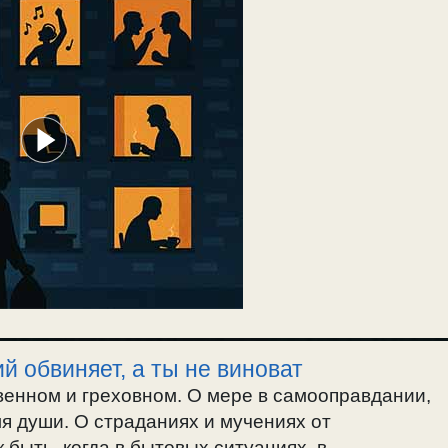
й обвиняет, а ты не виноват
енном и греховном. О мере в самооправдании,
ля души. О страданиях и мучениях от
 быть, когда в бытовых ситуациях, в