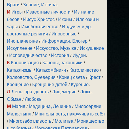
Враги
/
Знание, Истина
.
И
Игры
/
Известные личности
/
Изгнание
бесов
/
Иисус Христос
/
Иконы
/
Иллюзии и
чары
/
Имябожничество
/
Индуизм и др.
восточные религии
/
Иноверные
/
Инопланетяне
/
Информация, Блогер
/
Искупление
/
Искусство, Музыка
/
Искушение
/
Исповедничество
/
История
/
Иудеи
.
К
Канонизация
/
Каноны, законники
/
Катаклизмы
/
Катакомбники
/
Католичество
/
Колдовство, Суеверия
/
Конец света
/
Крест
/
Крещение
/
Крещение детей
/
Курение
.
Л
Лень, праздность
/
Лицемерие
/
Ложь,
Обман
/
Любовь
.
М
Магия
/
Медицина, Лечение
/
Милосердие,
Милостыня
/
Мнительность, накручивать себя
/
Многозаботливость
/
Молитва
/
Монашество
и соблазны
/
Московская Патриархия
/