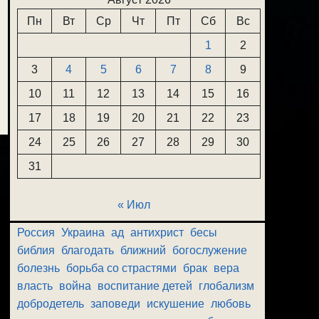
Пн
Вт
Ср
Чт
Пт
Сб
Вс
1
2
3
4
5
6
7
8
9
10
11
12
13
14
15
16
17
18
19
20
21
22
23
24
25
26
27
28
29
30
31
« Июл
Россия
Украина
ад
антихрист
бесы
библия
благодать
ближний
богослужение
болезнь
борьба со страстями
брак
вера
власть
война
воспитание детей
глобализм
добродетель
заповеди
искушение
любовь