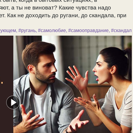
ют, а ты не виноват? Какие чувства надо
т. Как не доходить до ругани, до скандала, при
вующем
,
#ругань
,
#самолюбие
,
#самооправдание
,
#скандал