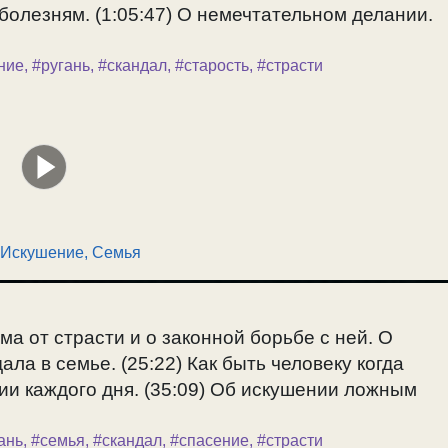
 болезням. (1:05:47) О немечтательном делании.
ние
,
#ругань
,
#скандал
,
#старость
,
#страсти
Искушение
,
Семья
а от страсти и о законной борьбе с ней. О
ла в семье. (25:22) Как быть человеку когда
нии каждого дня. (35:09) Об искушении ложным
ань
,
#семья
,
#скандал
,
#спасение
,
#страсти