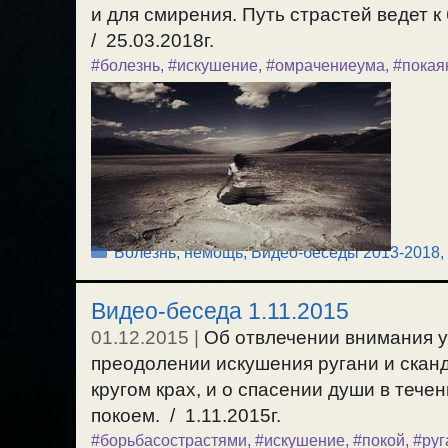
и для смирения. Путь страстей ведет к
/ 25.03.2018г.
#болезнь
,
#искушение
,
#омрачениеума
,
#покая
Рубрики
Болезнь, немощь
,
Видео-беседы 2013-2018
,
Видео-беседа 1.11.2015
01.12.2015
|
Об отвлечении внимания ум
преодолении искушения ругани и сканда
кругом крах, и о спасении души в тече
покоем. / 1.11.2015г.
#борьбасострастями
,
#искушение
,
#покой
,
#руг