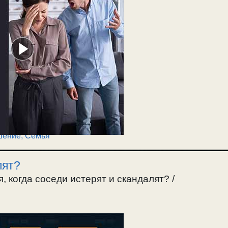
шение
,
Семья
лят?
я, когда соседи истерят и скандалят? /