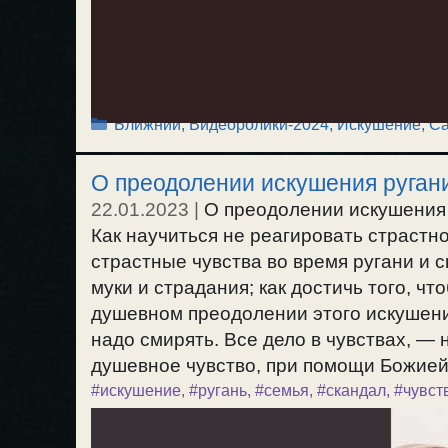
Рубрики
Ближний
,
Видеоролики-2024
,
Искушение
,
Са
О преодолении искушения ругани
22.01.2023
|
О преодолении искушения 
Как научиться не реагировать страстно
страстные чувства во время ругани и 
муки и страдания; как достичь того, ч
душевном преодолении этого искушения.
надо смирять. Все дело в чувствах, —
душевное чувство, при помощи Божией. 
#искушение
,
#ругань
,
#семья
,
#скандал
,
#чувст