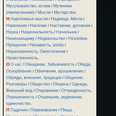
Мусульманство, ислам
/
Мученики
(лжемученики)
/
Мысли
/
Мытарства
.
Н
Навязчивые мысли
/
Надежда, Мечта
/
Наказание
/
Насилие
/
Наставник, духовник
/
Наука
/
Национальность
/
Начальник
/
Начинающему
/
Недовольство
/
Незлобие,
Прощение
/
Ненависть, злоба
/
Нераскаянность, Ожесточение
/
Нравственность
.
О
О нас
/
Обещание, Забывчивость
/
Обида,
Оскорбление
/
Обличение, вразумление
/
Обряды, внешнее, традиции
/
Общение,
Разговоры
/
Общество
/
Община
/
Одежда,
Внешний вид
/
Откровение
/
Отчужденность,
Отрешенность
/
Отшельник, уединение,
одиночество
.
П
Падения
/
Переживание
/
Пища,