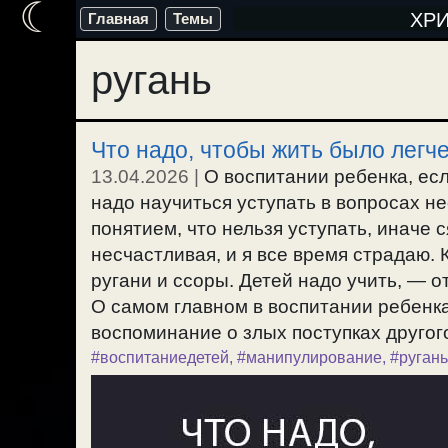
☾
Перейти
ХР
Главная
Темы
к
ругань
содержимому
Что надо, чтобы жить было легче
13.04.2026
|
О воспитании ребенка, есл
надо научиться уступать в вопросах 
понятием, что нельзя уступать, иначе 
несчастливая, и я все время страдаю.
ругани и ссоры. Детей надо учить, — от
О самом главном в воспитании ребенка
воспоминание о злых поступках другого
#воспитаниедетей
,
#манипулирование
,
#ругань