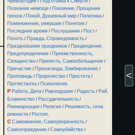
Чревоугодие
/
Подготовка к Смерти
/
Познание немощи
/
Покаяние, Прощение
грехов
/
Покой, Душевный мир
/
Политика
/
Поминовение, умершие
/
Понятия
/
Последнее время
/
Послушание
/
Пост
/
Похоть
/
Правда, Справедливость
/
Празднование праздников
/
Предведение,
Предопределение
/
Преемственность,
Священство
/
Прелесть, Самообольщение
/
Причастие
/
Пропаганда, Зомбирование
/
<
Проповедь
/
Пророчество
/
Простота
/
Протестанты
/
Психология
.
Р
Работа, Дела
/
Равнодушие
/
Радость
/
Рай,
Блаженство
/
Рассудительность
/
Реинкарнация
/
Религия
/
Решимость, сила
ревности
/
Россия
.
С
Самомнение, Самоуверенность
/
Самооправдание
/
Самоубийство
/