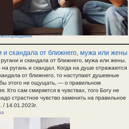
мооправдание
 и скандала от ближнего, мужа или жены
ругани и скандала от ближнего, мужа или жены.
 на ругань и скандал. Когда на душе отражаются
скандала от ближнего, то наступают душевные
тобы этого не ощущать, — о правильном
 Кто сам смиряется в чувствах, того Богу не
 надо страстное чувство заменить на правильное
/ 14.01.2023г.
ва