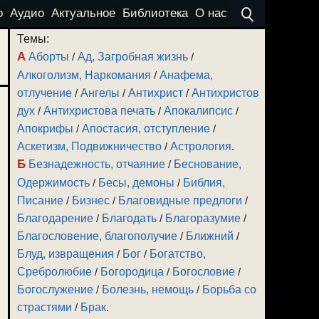
о
Аудио
Актуальное
Библиотека
О нас
Темы:
А
Аборты
/
Ад, Загробная жизнь
/
Алкоголизм, Наркомания
/
Анафема,
отлучение
/
Ангелы
/
Антихрист
/
Антихристов
дух
/
Антихристова печать
/
Апокалипсис
/
Апокрифы
/
Апостасия, отступление
/
Аскетизм, Подвижничество
/
Астрология
.
Б
Безнадежность, отчаяние
/
Беснование,
Одержимость
/
Бесы, демоны
/
Библия,
Писание
/
Бизнес
/
Благовидные предлоги
/
Благодарение
/
Благодать
/
Благоразумие
/
Благословение, благополучие
/
Ближний
/
Блуд, извращения
/
Бог
/
Богатство,
Сребролюбие
/
Богородица
/
Богословие
/
Богослужение
/
Болезнь, немощь
/
Борьба со
страстями
/
Брак
.