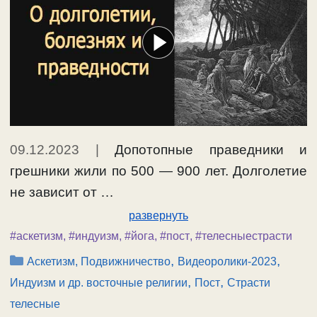
09.12.2023
|
Допотопные праведники и
грешники жили по 500 — 900 лет. Долголетие
не зависит от …
развернуть
#аскетизм
,
#индуизм
,
#йога
,
#пост
,
#телесныестрасти
Рубрики
,
,
Аскетизм, Подвижничество
Видеоролики-2023
,
,
Индуизм и др. восточные религии
Пост
Страсти
телесные