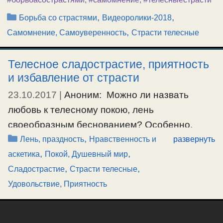
Рубрики
,
,
Борьба со страстями
Видеоролики-2018
,
Самомнение, Самоуверенность
Страсти телесные
Телесное сладострастие, приятность
и избавление от страсти
23.10.2017
|
Аноним: Можно ли назвать
любовь к телесному покою, лень
своеобразным беснованием? Особенно,
Рубрики
,
если человек с этим борется, но страсть
Лень, праздность
Нравственность и
развернуть
,
,
одолевает его? То есть, может ли бес
аскетика
Покой, Душевный мир
,
,
наводить на человека расслабленность,
Сладострастие
Страсти телесные
вялость, неспособность действовать?
Удовольствие, Приятность
Крайний пример – Обломов в романе
И.Гончарова, до вечера не встававший с