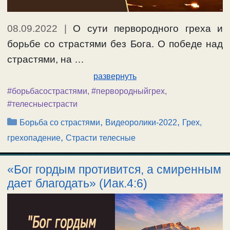
08.09.2022
|
О сути первородного греха и
борьбе со страстями без Бога. О победе над
страстями, на …
развернуть
#борьбасострастями
,
#первородныйгрех
,
#телесныестрасти
Рубрики
,
,
Борьба со страстями
Видеоролики-2022
Грех,
,
грехопадение
Страсти телесные
«Бог гордым противится, а смиренным
дает благодать» (Иак.4:6)