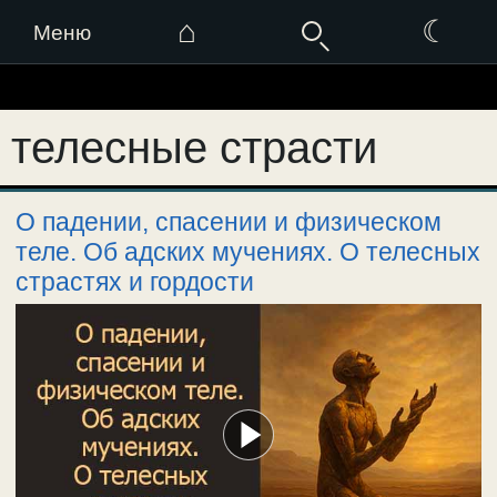
⌂
☾
Меню
Перейти
к
телесные страсти
содержимому
О падении, спасении и физическом
теле. Об адских мучениях. О телесных
страстях и гордости