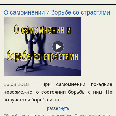
О самомнении и борьбе со страстями
15.08.2018
|
При самомнении покаяние
невозможно, о состоянии борьбы с ним. Не
получается борьба и на …
развернуть
#борьбасострастями
,
#самомнение
,
#телесныестрасти