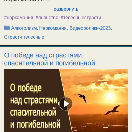
развернуть
#наркомания
,
#пьянство
,
#телесныестрасти
Рубрики
,
,
Алкоголизм, Наркомания
Видеоролики-2023
Страсти телесные
О победе над страстями,
спасительной и погибельной