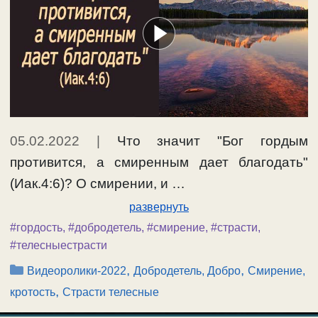
05.02.2022
|
Что значит "Бог гордым
противится, а смиренным дает благодать"
(Иак.4:6)? О смирении, и …
развернуть
#гордость
,
#добродетель
,
#смирение
,
#страсти
,
#телесныестрасти
Рубрики
,
,
Видеоролики-2022
Добродетель, Добро
Смирение,
,
кротость
Страсти телесные