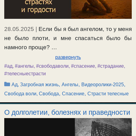
28.05.2025
|
Если бы я был ангелом, то у меня
не было плоти, и мне спасаться было бы
намного проще? …
развернуть
#ад
,
#ангелы
,
#свободаволи
,
#спасение
,
#страдание
,
#телесныестрасти
Рубрики
,
,
,
Ад, Загробная жизнь
Ангелы
Видеоролики-2025
,
,
Свобода воли, Свобода
Спасение
Страсти телесные
О долголетии, болезнях и праведности