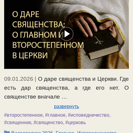
09.01.2026
|
О даре священства и Церкви. Где
есть дар священства, а где его нет. О
священстве вначале …
развернуть
#второстепенное
,
#главное
,
#исповедничество
,
#священник
,
#священство
,
#церковь
Рубрики
,
,
,