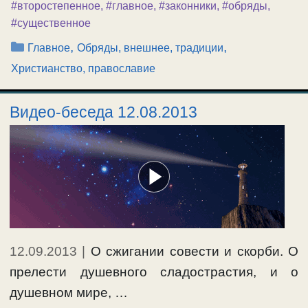
#второстепенное
,
#главное
,
#законники
,
#обряды
,
#существенное
Рубрики
,
,
Главное
Обряды, внешнее, традиции
Христианство, православие
Видео-беседа 12.08.2013
12.09.2013
|
О сжигании совести и скорби. О
прелести душевного сладострастия, и о
душевном мире, …