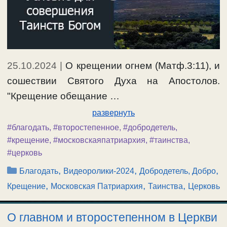
25.10.2024
|
О крещении огнем (Матф.3:11), и
сошествии Святого Духа на Апостолов.
"Крещение обещание …
развернуть
#благодать
,
#второстепенное
,
#добродетель
,
#крещение
,
#московскаяпатриархия
,
#таинства
,
#церковь
Рубрики
,
,
,
Благодать
Видеоролики-2024
Добродетель, Добро
,
,
,
Крещение
Московская Патриархия
Таинства
Церковь
О главном и второстепенном в Церкви