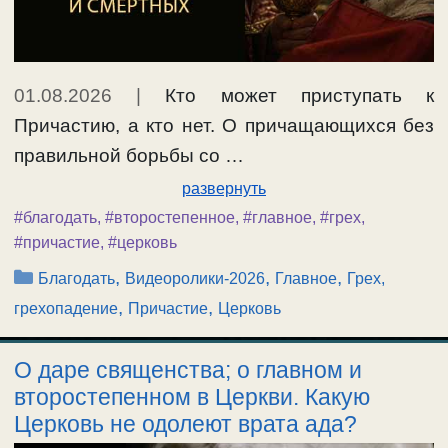
01.08.2026
|
Кто может приступать к
Причастию, а кто нет. О причащающихся без
правильной борьбы со …
развернуть
#благодать
,
#второстепенное
,
#главное
,
#грех
,
#причастие
,
#церковь
Рубрики
,
,
,
Благодать
Видеоролики-2026
Главное
Грех,
,
,
грехопадение
Причастие
Церковь
О даре священства; о главном и
второстепенном в Церкви. Какую
Церковь не одолеют врата ада?