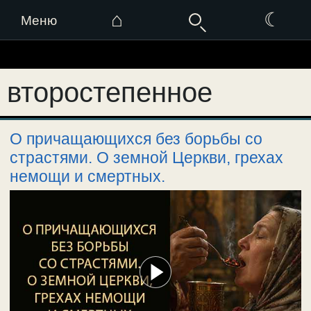
⌂
☾
Меню
Перейти
к
второстепенное
содержимому
О причащающихся без борьбы со
страстями. О земной Церкви, грехах
немощи и смертных.