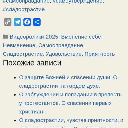
#самооправдание
,
#самоутверждение
,
#сладострастие
C
T
F
О
o
e
a
т
Рубрики
Видеоролики-2025
,
Вменение себе,
p
l
c
п
y
e
e
р
Невменение
,
Самооправдание
,
L
g
b
а
Сладострастие
,
Удовольствие, Приятность
i
r
o
в
Похожие записи
n
a
o
и
k
m
k
т
О защите Божией и спасении души. О
ь
сладострастии на гордом духе.
О заблуждении и попадании в прелесть
у протестантов. О спасении первых
христиан.
О сладострастии, чувстве приятности, и