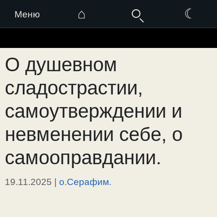
⌂
☾
Меню
Перейти
к
О душевном
содержимому
сладострастии,
самоутверждении и
невменении себе, о
самооправдании.
19.11.2025
|
о.Серафим.