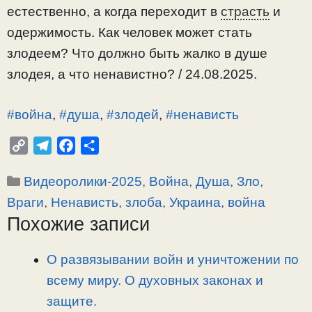
естественно, а когда переходит в
страсть
и
одержимость. Как человек может стать
злодеем? Что должно быть жалко в душе
злодея, а что ненавистно? / 24.08.2025.
#война
,
#душа
,
#злодей
,
#ненависть
C
T
F
О
o
e
a
т
Рубрики
Видеоролики-2025
,
Война
,
Душа
,
Зло,
p
l
c
п
y
e
e
р
Враги
,
Ненависть, злоба
,
Украина, война
L
g
b
а
Похожие записи
i
r
o
в
n
a
o
и
О развязывании войн и уничтожении по
k
m
k
т
всему миру. О духовных законах и
ь
защите.