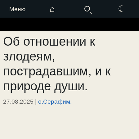
⌂
☾
Меню
Перейти
к
Об отношении к
содержимому
злодеям,
пострадавшим, и к
природе души.
27.08.2025
|
о.Серафим.