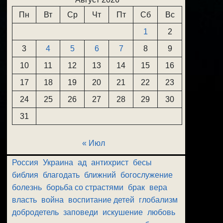
Пн
Вт
Ср
Чт
Пт
Сб
Вс
1
2
3
4
5
6
7
8
9
10
11
12
13
14
15
16
17
18
19
20
21
22
23
24
25
26
27
28
29
30
31
« Июл
Россия
Украина
ад
антихрист
бесы
библия
благодать
ближний
богослужение
болезнь
борьба со страстями
брак
вера
власть
война
воспитание детей
глобализм
добродетель
заповеди
искушение
любовь