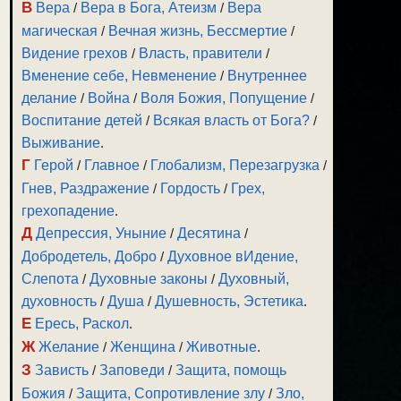
В
Вера
/
Вера в Бога, Атеизм
/
Вера
магическая
/
Вечная жизнь, Бессмертие
/
Видение грехов
/
Власть, правители
/
Вменение себе, Невменение
/
Внутреннее
делание
/
Война
/
Воля Божия, Попущение
/
Воспитание детей
/
Всякая власть от Бога?
/
Выживание
.
Г
Герой
/
Главное
/
Глобализм, Перезагрузка
/
Гнев, Раздражение
/
Гордость
/
Грех,
грехопадение
.
Д
Депрессия, Уныние
/
Десятина
/
Добродетель, Добро
/
Духовное вИдение,
Слепота
/
Духовные законы
/
Духовный,
духовность
/
Душа
/
Душевность, Эстетика
.
Е
Ересь, Раскол
.
Ж
Желание
/
Женщина
/
Животные
.
З
Зависть
/
Заповеди
/
Защита, помощь
Божия
/
Защита, Сопротивление злу
/
Зло,