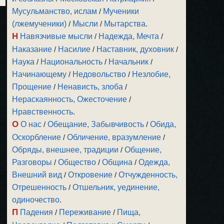
Мусульманство, ислам
/
Мученики
(лжемученики)
/
Мысли
/
Мытарства
.
Н
Навязчивые мысли
/
Надежда, Мечта
/
Наказание
/
Насилие
/
Наставник, духовник
/
Наука
/
Национальность
/
Начальник
/
Начинающему
/
Недовольство
/
Незлобие,
Прощение
/
Ненависть, злоба
/
Нераскаянность, Ожесточение
/
Нравственность
.
О
О нас
/
Обещание, Забывчивость
/
Обида,
Оскорбление
/
Обличение, вразумление
/
Обряды, внешнее, традиции
/
Общение,
Разговоры
/
Общество
/
Община
/
Одежда,
Внешний вид
/
Откровение
/
Отчужденность,
Отрешенность
/
Отшельник, уединение,
одиночество
.
П
Падения
/
Переживание
/
Пища,