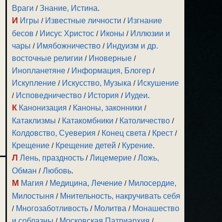
Враги
/
Знание, Истина
.
И
Игры
/
Известные личности
/
Изгнание
бесов
/
Иисус Христос
/
Иконы
/
Иллюзии и
чары
/
Имябожничество
/
Индуизм и др.
восточные религии
/
Иноверные
/
Инопланетяне
/
Информация, Блогер
/
Искупление
/
Искусство, Музыка
/
Искушение
/
Исповедничество
/
История
/
Иудеи
.
К
Канонизация
/
Каноны, законники
/
Катаклизмы
/
Катакомбники
/
Католичество
/
Колдовство, Суеверия
/
Конец света
/
Крест
/
Крещение
/
Крещение детей
/
Курение
.
Л
Лень, праздность
/
Лицемерие
/
Ложь,
Обман
/
Любовь
.
М
Магия
/
Медицина, Лечение
/
Милосердие,
Милостыня
/
Мнительность, накручивать себя
/
Многозаботливость
/
Молитва
/
Монашество
и соблазны
/
Московская Патриархия
/