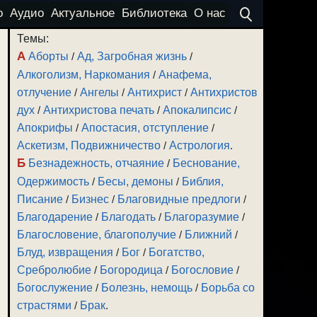
о
Аудио
Актуальное
Библиотека
О нас
Темы:
А
Аборты
/
Ад, Загробная жизнь
/
Алкоголизм, Наркомания
/
Анафема,
отлучение
/
Ангелы
/
Антихрист
/
Антихристов
дух
/
Антихристова печать
/
Апокалипсис
/
Апокрифы
/
Апостасия, отступление
/
Аскетизм, Подвижничество
/
Астрология
.
Б
Безнадежность, отчаяние
/
Беснование,
Одержимость
/
Бесы, демоны
/
Библия,
Писание
/
Бизнес
/
Благовидные предлоги
/
Благодарение
/
Благодать
/
Благоразумие
/
Благословение, благополучие
/
Ближний
/
Блуд, извращения
/
Бог
/
Богатство,
Сребролюбие
/
Богородица
/
Богословие
/
Богослужение
/
Болезнь, немощь
/
Борьба со
страстями
/
Брак
.