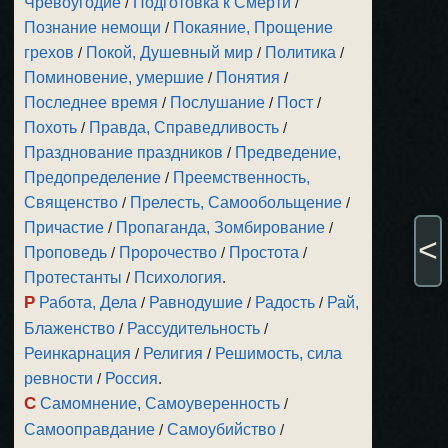
Чревоугодие
/
Подготовка к Смерти
/
Познание немощи
/
Покаяние, Прощение
грехов
/
Покой, Душевный мир
/
Политика
/
Поминовение, умершие
/
Понятия
/
Последнее время
/
Послушание
/
Пост
/
Похоть
/
Правда, Справедливость
/
Празднование праздников
/
Предведение,
Предопределение
/
Преемственность,
Священство
/
Прелесть, Самообольщение
/
Причастие
/
Пропаганда, Зомбирование
/
<
Проповедь
/
Пророчество
/
Простота
/
Протестанты
/
Психология
.
Р
Работа, Дела
/
Равнодушие
/
Радость
/
Рай,
Блаженство
/
Рассудительность
/
Реинкарнация
/
Религия
/
Решимость, сила
ревности
/
Россия
.
С
Самомнение, Самоуверенность
/
Самооправдание
/
Самоубийство
/