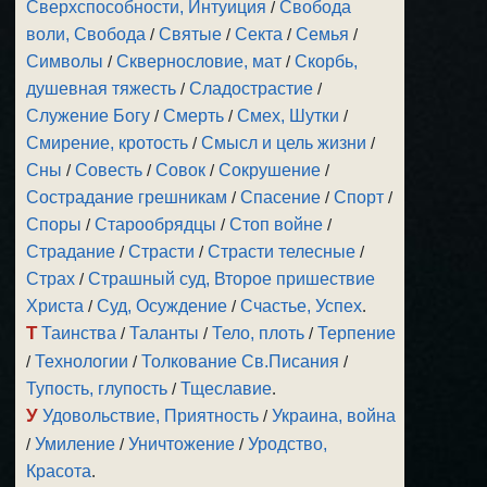
Сверхспособности, Интуиция
/
Свобода
воли, Свобода
/
Святые
/
Секта
/
Семья
/
Символы
/
Сквернословие, мат
/
Скорбь,
душевная тяжесть
/
Сладострастие
/
Служение Богу
/
Смерть
/
Смех, Шутки
/
Смирение, кротость
/
Смысл и цель жизни
/
Сны
/
Совесть
/
Совок
/
Сокрушение
/
Сострадание грешникам
/
Спасение
/
Спорт
/
Споры
/
Старообрядцы
/
Стоп войне
/
Страдание
/
Страсти
/
Страсти телесные
/
Страх
/
Страшный суд, Второе пришествие
Христа
/
Суд, Осуждение
/
Счастье, Успех
.
Т
Таинства
/
Таланты
/
Тело, плоть
/
Терпение
/
Технологии
/
Толкование Св.Писания
/
Тупость, глупость
/
Тщеславие
.
У
Удовольствие, Приятность
/
Украина, война
/
Умиление
/
Уничтожение
/
Уродство,
Красота
.