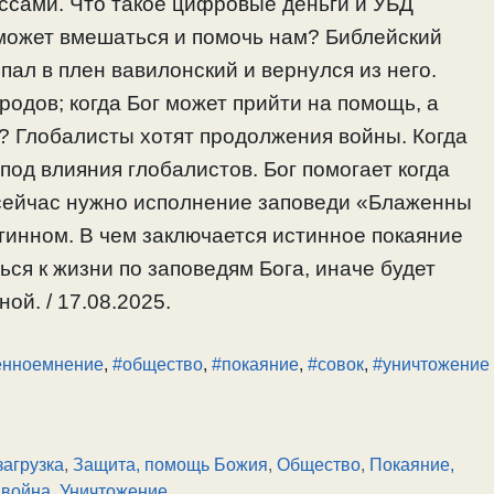
ссами. Что такое цифровые деньги и УБД
может вмешаться и помочь нам? Библейский
пал в плен вавилонский и вернулся из него.
родов; когда Бог может прийти на помощь, а
у? Глобалисты хотят продолжения войны. Когда
од влияния глобалистов. Бог помогает когда
 сейчас нужно исполнение заповеди «Блаженны
тинном. В чем заключается истинное покаяние
ся к жизни по заповедям Бога, иначе будет
ой. / 17.08.2025.
енноемнение
,
#общество
,
#покаяние
,
#совок
,
#уничтожение
загрузка
,
Защита, помощь Божия
,
Общество
,
Покаяние,
 война
,
Уничтожение