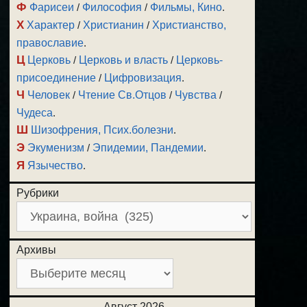
Ф
Фарисеи
/
Философия
/
Фильмы, Кино
.
Х
Характер
/
Христианин
/
Христианство,
православие
.
Ц
Церковь
/
Церковь и власть
/
Церковь-
присоединение
/
Цифровизация
.
Ч
Человек
/
Чтение Св.Отцов
/
Чувства
/
Чудеса
.
Ш
Шизофрения, Псих.болезни
.
Э
Экуменизм
/
Эпидемии, Пандемии
.
Я
Язычество
.
Рубрики
Архивы
Август 2026