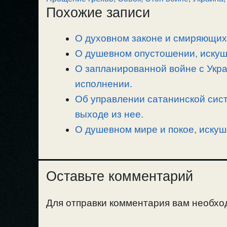
y
e
e
р
Похожие записи
L
g
b
а
i
r
o
в
О духовном законе и смиряющих 
n
a
o
и
О душевном опустошении, искуше
k
m
k
т
ь
О запланированной войне с Укра
исполнении.
Об управлении сатанинской сист
выходе из нее.
О душевном мире и покое, искуш
Оставьте комментарий
Для отправки комментария вам необх