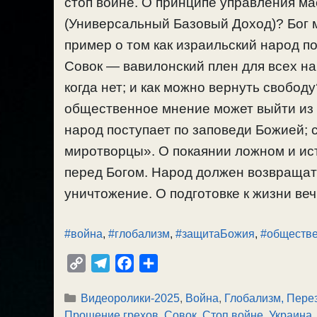
стоп войне. О принципе управления ма
(Универсальный Базовый Доход)? Бог 
пример о том как израильский народ по
Совок — вавилонский плен для всех на
когда нет; и как можно вернуть свобод
общественное мнение может выйти из п
народ поступает по заповеди Божией;
миротворцы». О покаянии ложном и ис
перед Богом. Народ должен возвращать
уничтожение. О подготовке к жизни вечн
#война
,
#глобализм
,
#защитаБожия
,
#обществ
C
T
F
О
o
e
a
т
Рубрики
Видеоролики-2025
,
Война
,
Глобализм, Пере
p
l
c
п
Прощение грехов
,
Совок
,
Стоп войне
,
Украина,