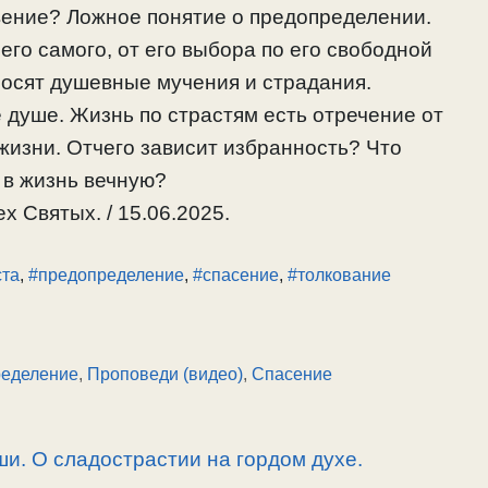
вение? Ложное понятие о предопределении.
его самого, от его выбора по его свободной
носят душевные мучения и страдания.
 душе. Жизнь по страстям есть отречение от
жизни. Отчего зависит избранность? Что
ю в жизнь вечную?
х Святых. / 15.06.2025.
ста
,
#предопределение
,
#спасение
,
#толкование
ределение
,
Проповеди (видео)
,
Спасение
и. О сладострастии на гордом духе.