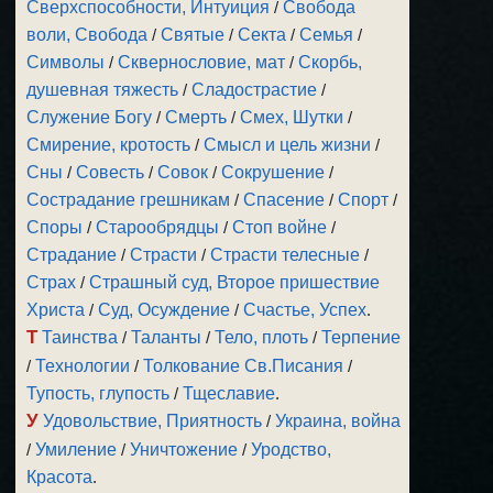
Сверхспособности, Интуиция
/
Свобода
воли, Свобода
/
Святые
/
Секта
/
Семья
/
Символы
/
Сквернословие, мат
/
Скорбь,
душевная тяжесть
/
Сладострастие
/
Служение Богу
/
Смерть
/
Смех, Шутки
/
Смирение, кротость
/
Смысл и цель жизни
/
Сны
/
Совесть
/
Совок
/
Сокрушение
/
Сострадание грешникам
/
Спасение
/
Спорт
/
Споры
/
Старообрядцы
/
Стоп войне
/
Страдание
/
Страсти
/
Страсти телесные
/
Страх
/
Страшный суд, Второе пришествие
Христа
/
Суд, Осуждение
/
Счастье, Успех
.
Т
Таинства
/
Таланты
/
Тело, плоть
/
Терпение
/
Технологии
/
Толкование Св.Писания
/
Тупость, глупость
/
Тщеславие
.
У
Удовольствие, Приятность
/
Украина, война
/
Умиление
/
Уничтожение
/
Уродство,
Красота
.