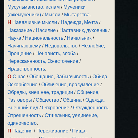
Мусульманство, ислам
/
Мученики
(лжемученики)
/
Мысли
/
Мытарства
.
Н
Навязчивые мысли
/
Надежда, Мечта
/
Наказание
/
Насилие
/
Наставник, духовник
/
Наука
/
Национальность
/
Начальник
/
Начинающему
/
Недовольство
/
Незлобие,
Прощение
/
Ненависть, злоба
/
Нераскаянность, Ожесточение
/
Нравственность
.
О
О нас
/
Обещание, Забывчивость
/
Обида,
Оскорбление
/
Обличение, вразумление
/
Обряды, внешнее, традиции
/
Общение,
Разговоры
/
Общество
/
Община
/
Одежда,
Внешний вид
/
Откровение
/
Отчужденность,
Отрешенность
/
Отшельник, уединение,
одиночество
.
П
Падения
/
Переживание
/
Пища,