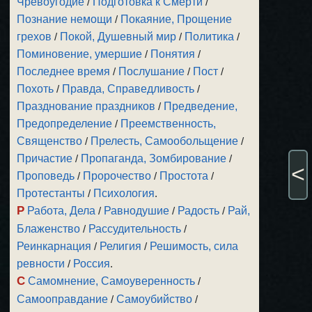
Чревоугодие
/
Подготовка к Смерти
/
Познание немощи
/
Покаяние, Прощение
грехов
/
Покой, Душевный мир
/
Политика
/
Поминовение, умершие
/
Понятия
/
Последнее время
/
Послушание
/
Пост
/
Похоть
/
Правда, Справедливость
/
Празднование праздников
/
Предведение,
Предопределение
/
Преемственность,
Священство
/
Прелесть, Самообольщение
/
Причастие
/
Пропаганда, Зомбирование
/
<
Проповедь
/
Пророчество
/
Простота
/
Протестанты
/
Психология
.
Р
Работа, Дела
/
Равнодушие
/
Радость
/
Рай,
Блаженство
/
Рассудительность
/
Реинкарнация
/
Религия
/
Решимость, сила
ревности
/
Россия
.
С
Самомнение, Самоуверенность
/
Самооправдание
/
Самоубийство
/