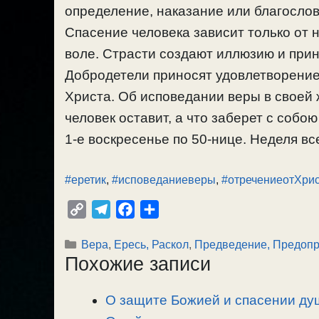
определение, наказание или благосло
Спасение человека зависит только от н
воле. Страсти создают иллюзию и при
Добродетели приносят удовлетворение
Христа. Об исповедании веры в своей 
человек оставит, а что заберет с собо
1-е воскресенье по 50-нице. Неделя все
#еретик
,
#исповеданиеверы
,
#отречениеотХри
C
T
F
О
o
e
a
т
Рубрики
Вера
,
Ересь, Раскол
,
Предведение, Предоп
p
l
c
п
Похожие записи
y
e
e
р
L
g
b
а
О защите Божией и спасении душ
i
r
o
в