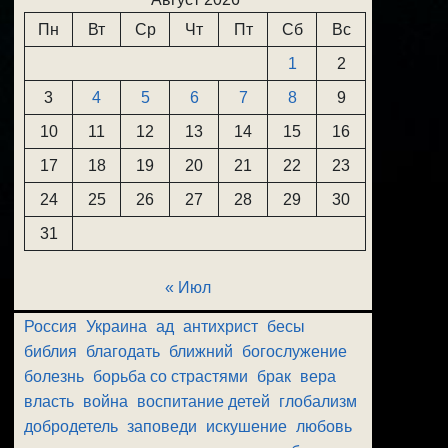
Пн
Вт
Ср
Чт
Пт
Сб
Вс
1
2
3
4
5
6
7
8
9
10
11
12
13
14
15
16
17
18
19
20
21
22
23
24
25
26
27
28
29
30
31
« Июл
Россия
Украина
ад
антихрист
бесы
библия
благодать
ближний
богослужение
болезнь
борьба со страстями
брак
вера
власть
война
воспитание детей
глобализм
добродетель
заповеди
искушение
любовь