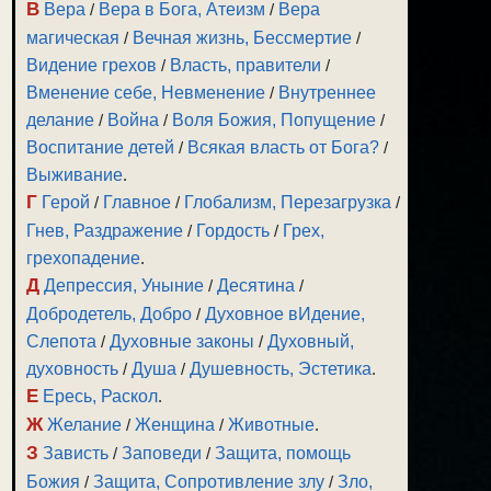
В
Вера
/
Вера в Бога, Атеизм
/
Вера
магическая
/
Вечная жизнь, Бессмертие
/
Видение грехов
/
Власть, правители
/
Вменение себе, Невменение
/
Внутреннее
делание
/
Война
/
Воля Божия, Попущение
/
Воспитание детей
/
Всякая власть от Бога?
/
Выживание
.
Г
Герой
/
Главное
/
Глобализм, Перезагрузка
/
Гнев, Раздражение
/
Гордость
/
Грех,
грехопадение
.
Д
Депрессия, Уныние
/
Десятина
/
Добродетель, Добро
/
Духовное вИдение,
Слепота
/
Духовные законы
/
Духовный,
духовность
/
Душа
/
Душевность, Эстетика
.
Е
Ересь, Раскол
.
Ж
Желание
/
Женщина
/
Животные
.
З
Зависть
/
Заповеди
/
Защита, помощь
Божия
/
Защита, Сопротивление злу
/
Зло,