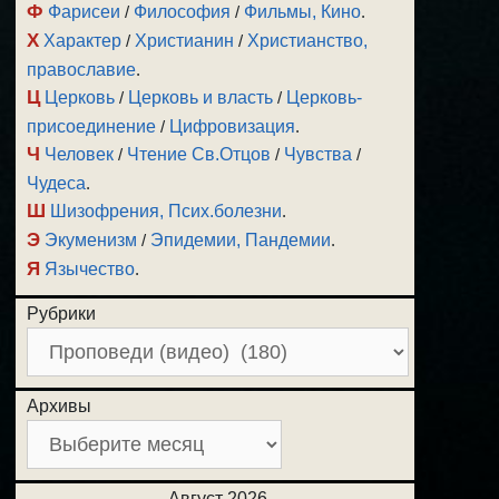
Ф
Фарисеи
/
Философия
/
Фильмы, Кино
.
Х
Характер
/
Христианин
/
Христианство,
православие
.
Ц
Церковь
/
Церковь и власть
/
Церковь-
присоединение
/
Цифровизация
.
Ч
Человек
/
Чтение Св.Отцов
/
Чувства
/
Чудеса
.
Ш
Шизофрения, Псих.болезни
.
Э
Экуменизм
/
Эпидемии, Пандемии
.
Я
Язычество
.
Рубрики
Архивы
Август 2026