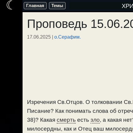
☾
Перейти
ХР
Главная
Темы
к
Проповедь 15.06.2
содержимому
17.06.2025
|
о.Серафим.
Изречения Св.Отцов. О толковании Св.П
Писание? Как понимать слова об отреч
38)? Какая
смерть
есть
зло
, а какая н
милосердны, как и Отец ваш милосерд» 