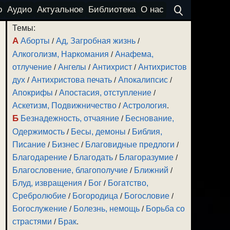
о
Аудио
Актуальное
Библиотека
О нас
Темы:
А
Аборты
/
Ад, Загробная жизнь
/
Алкоголизм, Наркомания
/
Анафема,
отлучение
/
Ангелы
/
Антихрист
/
Антихристов
дух
/
Антихристова печать
/
Апокалипсис
/
Апокрифы
/
Апостасия, отступление
/
Аскетизм, Подвижничество
/
Астрология
.
Б
Безнадежность, отчаяние
/
Беснование,
Одержимость
/
Бесы, демоны
/
Библия,
Писание
/
Бизнес
/
Благовидные предлоги
/
Благодарение
/
Благодать
/
Благоразумие
/
Благословение, благополучие
/
Ближний
/
Блуд, извращения
/
Бог
/
Богатство,
Сребролюбие
/
Богородица
/
Богословие
/
Богослужение
/
Болезнь, немощь
/
Борьба со
страстями
/
Брак
.