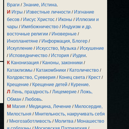
Враги
/
Знание, Истина
.
И
Игры
/
Известные личности
/
Изгнание
бесов
/
Иисус Христос
/
Иконы
/
Иллюзии и
чары
/
Имябожничество
/
Индуизм и др.
восточные религии
/
Иноверные
/
Инопланетяне
/
Информация, Блогер
/
Искупление
/
Искусство, Музыка
/
Искушение
/
Исповедничество
/
История
/
Иудеи
.
К
Канонизация
/
Каноны, законники
/
Катаклизмы
/
Катакомбники
/
Католичество
/
Колдовство, Суеверия
/
Конец света
/
Крест
/
Крещение
/
Крещение детей
/
Курение
.
Л
Лень, праздность
/
Лицемерие
/
Ложь,
Обман
/
Любовь
.
М
Магия
/
Медицина, Лечение
/
Милосердие,
Милостыня
/
Мнительность, накручивать себя
/
Многозаботливость
/
Молитва
/
Монашество
и соблазны
/
Московская Патриархия
/