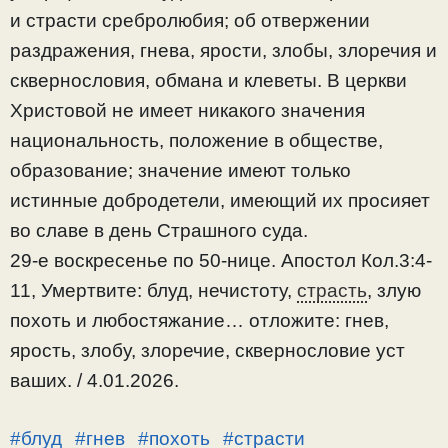
и страсти сребролюбия; об отвержении
раздражения, гнева, ярости, злобы, злоречия и
сквернословия, обмана и клеветы. В церкви
Христовой не имеет никакого значения
национальность, положение в обществе,
образование; значение имеют только
истинные добродетели, имеющий их просияет
во славе в день Страшного суда.
29-е воскресенье по 50-нице. Апостол Кол.3:4-
11, Умертвите: блуд, нечистоту,
страсть
, злую
похоть и любостяжание… отложите: гнев,
ярость, злобу, злоречие, сквернословие уст
ваших. / 4.01.2026.
#блуд
#гнев
#похоть
#страсти