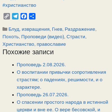
#христианство
C
T
F
О
o
e
a
т
Рубрики
Блуд, извращения
,
Гнев, Раздражение
,
p
l
c
п
y
e
e
р
Похоть
,
Проповеди (видео)
,
Страсти
,
L
g
b
а
Христианство, православие
i
r
o
в
Похожие записи
n
a
o
и
k
m
k
т
Проповедь 2.08.2026.
ь
О воспитании привычки сопротивления
страстям; о падениях, решимости, и о
характере.
Проповедь 26.07.2026.
О спасении простого народа в истинной
церкви и вне ее. О вере бесовской, и