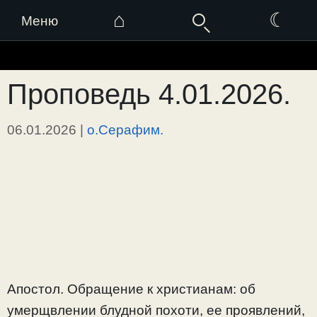
⌂
☾
Меню
Перейти
к
Проповедь 4.01.2026.
содержимому
06.01.2026
|
о.Серафим.
Апостол. Обращение к христианам: об
умерщвлении блудной похоти, ее проявлений,