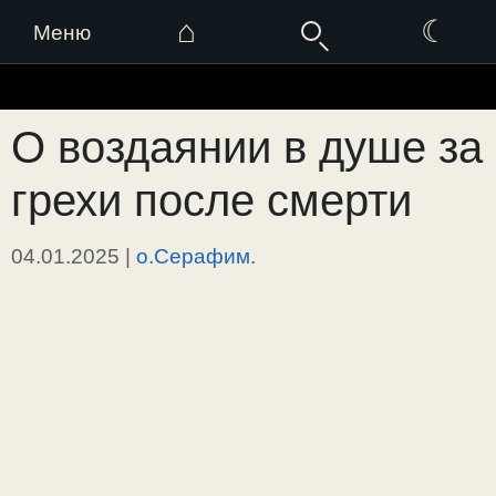
⌂
☾
Меню
Перейти
к
О воздаянии в душе за
содержимому
грехи после смерти
04.01.2025
|
о.Серафим.