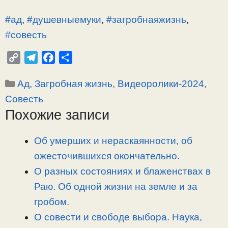
#ад
,
#душевныемуки
,
#загробнаяжизнь
,
#совесть
C
T
F
О
o
e
a
т
Рубрики
Ад, Загробная жизнь
,
Видеоролики-2024
,
p
l
c
п
y
e
e
р
Совесть
L
g
b
а
Похожие записи
i
r
o
в
n
a
o
и
Об умерших и нераскаянности, об
k
m
k
т
ожесточившихся окончательно.
ь
О разных состояниях и блаженствах в
Раю. Об одной жизни на земле и за
гробом.
О совести и свободе выбора. Наука,