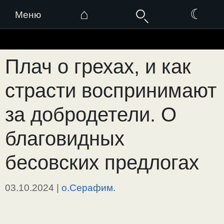
⌂
☾
Меню
Перейти
к
Плач о грехах, и как
содержимому
страсти воспринимают
за добродетели. О
благовидных
бесовских предлогах
03.10.2024
|
о.Серафим.